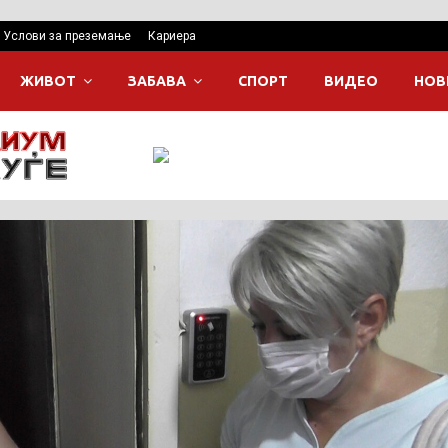
Услови за преземање
Кариера
ЖИВОТ
ЗАБАВА
СПОРТ
ВИДЕО
НОВ