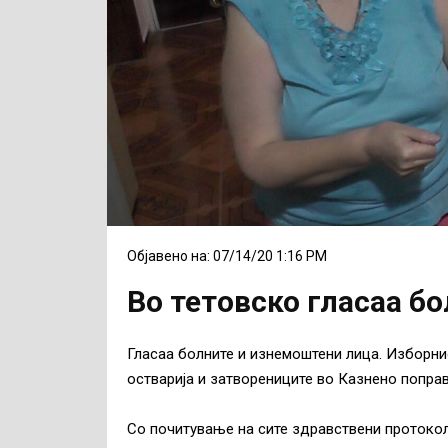
Објавено на: 07/14/20 1:16 PM
Во тетовско гласаа б
Гласаа болните и изнемоштени лица. Изборнио
остварија и затворениците во Казнено поправ
Со почитување на сите здравствени протокол