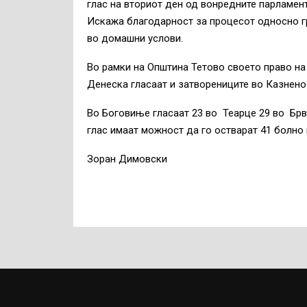
глас на вториот ден од вонредните парламент
Искажа благодарност за процесот односно гр
во домашни услови.
Во рамки на Општина Тетово своето право на
Денеска гласаат и затворениците во Казнено 
Во Боговиње гласаат 23 во Теарце 29 во Брве
глас имаат можност да го остварат 41 болно
Зоран Димовски