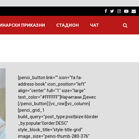
Facebook
Twitter
Instagra
Yout
E
ИНАРСКИ ПРИКАЗНИ
СТАДИОН
ЧАТ
[penci_button link="" icon="fa fa-
address-book" icon_position="left"
align="center" full="1" size="large"
text_color="#FFFFFF"]Најчитани Денес
[/penci_button] [vc_row][vc_column]
[penci_grid_1
build_query="post_type:post|size:6|order
_by:popular1|order:DESC"
style_block_title="style-title-grid"
image_size="penci-thumb-280-376"