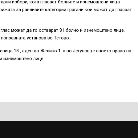
арни избори, кога гласаат болните и изнемоштени лица.
ижата за ранливите категории граѓани кои можат да гласаат
 глас можат да го остварат 81 болно и изнемоштено лице.
поправната установа во Тетово .
ница 18 , еден во Желино 1, а во Јегуновце своето право на
 и изнемоштено лице.