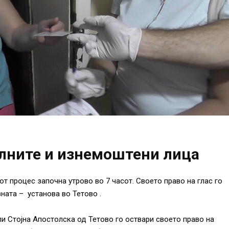
олните и изнемоштени лица
т процес започна утрово во 7 часот. Своето право на глас го
ната – установа во Тетово .
и Стојна Апостолска од Тетово го оствари своето право на