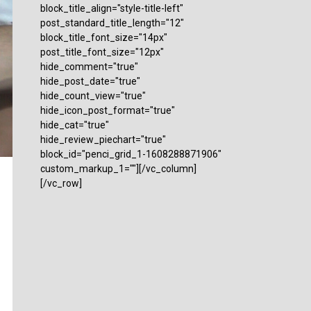
block_title_align="style-title-left"
post_standard_title_length="12"
block_title_font_size="14px"
post_title_font_size="12px"
hide_comment="true"
hide_post_date="true"
hide_count_view="true"
hide_icon_post_format="true"
hide_cat="true"
hide_review_piechart="true"
block_id="penci_grid_1-1608288871906"
custom_markup_1=""][/vc_column]
[/vc_row]