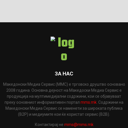
ЗА НАС
Македонски Медиа Сервис (ММС) е трговско друштво основано
2008 година. Основна дејност на Македоски Медиа Сервис е
продукција на мултимедијални содржини, кои се објавуваат
преку основниот информативен портал
mms.mk
. Содржини на
Македонски Медиа Сервис се наменети за широката публика
(B2P) и медиумите кои ќе користат сервис (B2B).
Контактирај не
mms@mms.mk