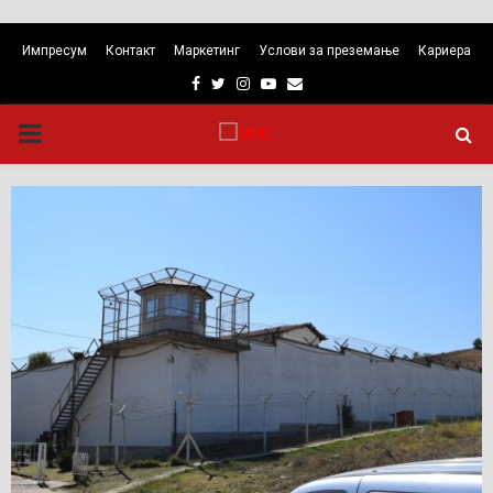
Импресум
Контакт
Маркетинг
Услови за преземање
Кариера
Facebook
Twitter
Instagram
Youtube
Email
PRIMARY
MENU