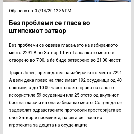
Објавено на: 07/14/20 12:36 PM
Без проблеми се гласа во
штипскиот затвор
Без проблеми се одвива гласањето на избирачкото
место 2291 А во Затвор Штип. Гласачкото место е
отворено во 7:00, а ќе биде затворено во 21:00 часот.
Трајко Јолев, претседател на избирачкото место 2291
А вели дека право на глас имаат 192 осуденици од 40
општини, а до 10:00 часот своето право на глас го
искористиле 59 осуденици или 25 отсто од вкупниот
број на гласачи на ова избирачко место. Со цел да се
задоволат здравствените протоколи просторијата во
овој Затвор е променета, па сега се гласа во
игротеката за децата на осудениците.