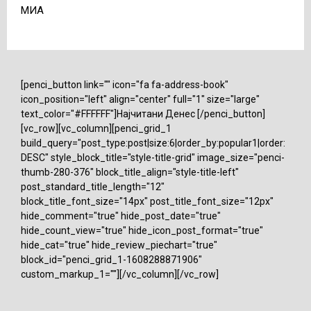
МИА
[penci_button link="" icon="fa fa-address-book"
icon_position="left" align="center" full="1" size="large"
text_color="#FFFFFF"]Најчитани Денес [/penci_button]
[vc_row][vc_column][penci_grid_1
build_query="post_type:post|size:6|order_by:popular1|order:
DESC" style_block_title="style-title-grid" image_size="penci-
thumb-280-376" block_title_align="style-title-left"
post_standard_title_length="12"
block_title_font_size="14px" post_title_font_size="12px"
hide_comment="true" hide_post_date="true"
hide_count_view="true" hide_icon_post_format="true"
hide_cat="true" hide_review_piechart="true"
block_id="penci_grid_1-1608288871906"
custom_markup_1=""][/vc_column][/vc_row]