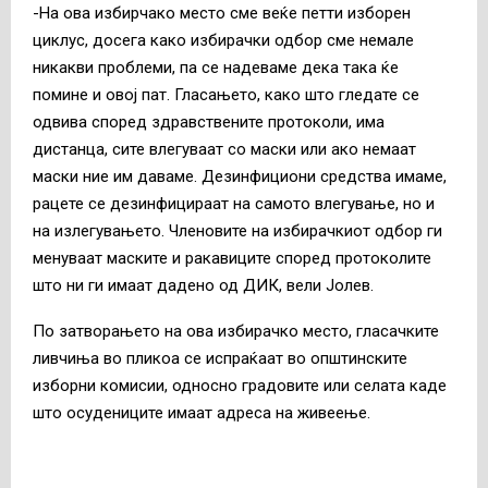
-На ова избирчако место сме веќе петти изборен
циклус, досега како избирачки одбор сме немале
никакви проблеми, па се надеваме дека така ќе
помине и овој пат. Гласањето, како што гледате се
одвива според здравствените протоколи, има
дистанца, сите влегуваат со маски или ако немаат
маски ние им даваме. Дезинфициони средства имаме,
рацете се дезинфицираат на самото влегување, но и
на излегувањето. Членовите на избирачкиот одбор ги
менуваат маските и ракавиците според протоколите
што ни ги имаат дадено од ДИК, вели Јолев.
По затворањето на ова избирачко место, гласачките
ливчиња во пликоа се испраќаат во општинските
изборни комисии, односно градовите или селата каде
што осудениците имаат адреса на живеење.