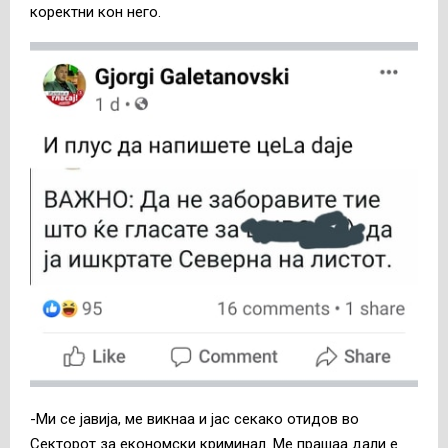
коректни кон него.
-Ми се јавија, ме викнаа и јас секако отидов во
Секторот за економски криминал. Ме прашаа дали е