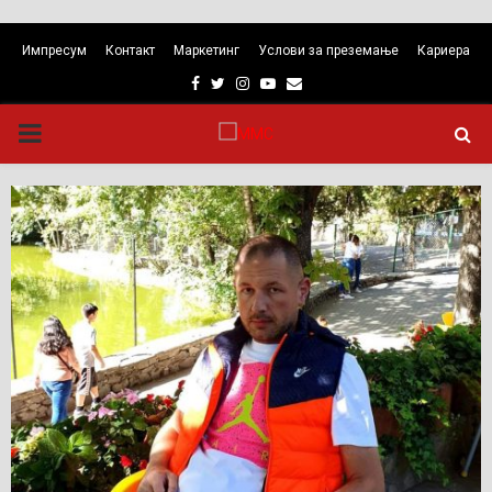
Импресум
Контакт
Маркетинг
Услови за преземање
Кариера
Facebook
Twitter
Instagram
Youtube
Email
PRIMARY
MENU