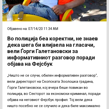
Објавено на: 07/14/20 11:34 AM
Во полиција беа коректни, не знаев
дека шега би влијаела на гласачи,
вели Ѓорги Галетановски за
информативниот разговор поради
објава на Фејсбук
„Ништо не се случи, обилен информативен разговор“,
вели директорот на Скопската Зоолошка градина,
Ѓорги Галетановски, кој вчера беше повикан во
полиција, во Секторот за економски криминал, поради
објава на неговиот Фејсбук профил. Тој вели дека
ништо посебно не се случило и дека биле максимално