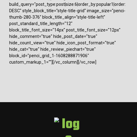
build_query="post_type:post|size:6|order_by:popular1|order:
DESC" style_block_title="style-title-grid" image_size="penci-
thumb-280-376" block_title_align="style-title-left"
post_standard_title_length="12"
block_title_font_size="14px" post_title_font_size="12px"
hide_comment="true" hide_post_date="true"
hide_count_view="true" hide_icon_post_format="true"
hide_cat="true" hide_review_piechart="true"
block_id="penci_grid_1-1608288871906"
custom_markup_1=""][/vc_column][/vc_row]