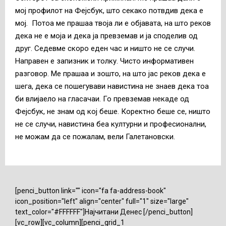
мој профилот на Фејсбук, што секако потвдив дека е
мој. Потоа ме прашаа твоја ли е објавата, на што реков
дека не е моја и дека ја превземав и ја споделив од
друг. Седевме скоро еден час и ништо не се случи.
Направен е запизник и толку. Чисто информативен
разговор. Ме прашаа и зошто, на што јас реков дека е
шега, дека се пошегувави навистина не знаев дека тоа
би влијаело на гласачаи. Го превземав некаде од
Фејсбук, не знам од кој беше. Коректно беше се, ништо
не се случи, навистина беа културни и професионални,
не можам да се пожалам, вели Галетановски.
[penci_button link="" icon="fa fa-address-book"
icon_position="left" align="center" full="1" size="large"
text_color="#FFFFFF"]Најчитани Денес [/penci_button]
[vc_row][vc_column][penci_grid_1