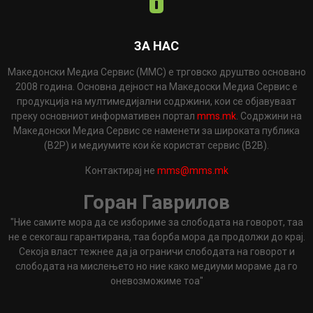
ЗА НАС
Македонски Медиа Сервис (ММС) е трговско друштво основано
2008 година. Основна дејност на Македоски Медиа Сервис е
продукција на мултимедијални содржини, кои се објавуваат
преку основниот информативен портал
mms.mk
. Содржини на
Македонски Медиа Сервис се наменети за широката публика
(B2P) и медиумите кои ќе користат сервис (B2B).
Контактирај не
mms@mms.mk
Горан Гаврилов
"Ние самите мора да се избориме за слободата на говорот, таа
не е секогаш гарантирана, таа борба мора да продолжи до крај.
Секоја власт тежнее да ја ограничи слободата на говорот и
слободата на мислењето но ние како медиуми мораме да го
оневозможиме тоа"