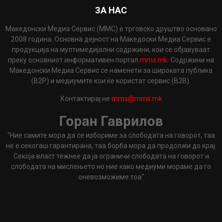
ЗА НАС
Македонски Медиа Сервис (ММС) е трговско друштво основано
2008 година. Основна дејност на Македоски Медиа Сервис е
продукција на мултимедијални содржини, кои се објавуваат
преку основниот информативен портал
mms.mk
. Содржини на
Македонски Медиа Сервис се наменети за широката публика
(B2P) и медиумите кои ќе користат сервис (B2B).
Контактирај не
mms@mms.mk
Горан Гаврилов
"Ние самите мора да се избориме за слободата на говорот, таа
не е секогаш гарантирана, таа борба мора да продолжи до крај.
Секоја власт тежнее да ја ограничи слободата на говорот и
слободата на мислењето но ние како медиуми мораме да го
оневозможиме тоа"