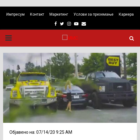
Импресум
Контакт
Маркетинг
Услови за преземање
Кариера
Facebook
Twitter
Instagram
Youtube
Email
PRIMARY
MENU
Објавено на: 07/14/20 9:25 AM