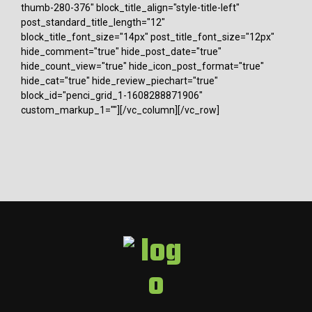
thumb-280-376" block_title_align="style-title-left"
post_standard_title_length="12"
block_title_font_size="14px" post_title_font_size="12px"
hide_comment="true" hide_post_date="true"
hide_count_view="true" hide_icon_post_format="true"
hide_cat="true" hide_review_piechart="true"
block_id="penci_grid_1-1608288871906"
custom_markup_1=""][/vc_column][/vc_row]