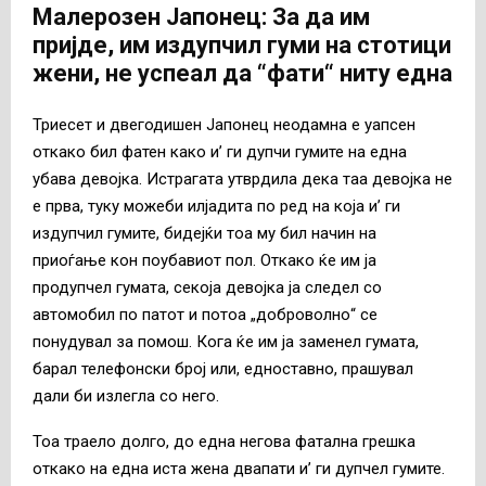
Малерозен Јапонец: За да им
пријде, им издупчил гуми на стотици
жени, не успеал да “фати“ ниту една
Триесет и двегодишен Јапонец неодамна е уапсен
откако бил фатен како и’ ги дупчи гумите на една
убава девојка. Истрагата утврдила дека таа девојка не
е прва, туку можеби илјадита по ред на која и’ ги
издупчил гумите, бидејќи тоа му бил начин на
приоѓање кон поубавиот пол. Откако ќе им ја
продупчел гумата, секоја девојка ја следел со
автомобил по патот и потоа „доброволно“ се
понудувал за помош. Кога ќе им ја заменел гумата,
барал телефонски број или, едноставно, прашувал
дали би излегла со него.
Тоа траело долго, до една негова фатална грешка
откако на една иста жена двапати и’ ги дупчел гумите.