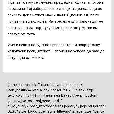
Првпат тоа му се случило пред една година, а потоа и
неодамна. Тој заборавил, но девојката успеала да се
присети дека истиот маж и лани и’ „помогнал’, па го
пријавила во полиција. Интересно е што Јапонецот не
завршил во затвор, туку само на неколку жртви им
платил отштета.
Има и нешто полудо во приказната – и покрај толку
издупчени гуми, „итриот“ Јапонец не успеал да заведе
ниту една од жените.
[penci_button link="" icon="fa fa-address-book"
icon_position="left" align="center" full="1" size="large"
text_color="#FFFFFF"]Најчитани Денес [/penci_button]
[vc_row][vc_column][penci_grid_1
build_query="post_type:post|size:6|order_by:popular1|order:
DESC" style_block_title="style-title-grid" image_size="penci-