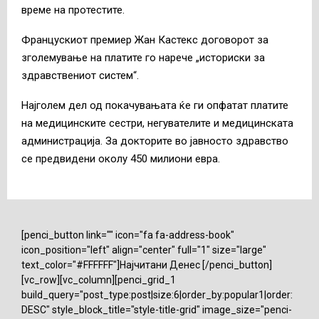
време на протестите.
Францускиот премиер Жан Кастекс договорот за
зголемување на платите го нарече „историски за
здравствениот систем“.
Најголем дел од покачувањата ќе ги опфатат платите
на медицинските сестри, негувателите и медицинската
администрација. За докторите во јавносто здравство
се предвидени околу 450 милиони евра.
[penci_button link="" icon="fa fa-address-book"
icon_position="left" align="center" full="1" size="large"
text_color="#FFFFFF"]Најчитани Денес [/penci_button]
[vc_row][vc_column][penci_grid_1
build_query="post_type:post|size:6|order_by:popular1|order:
DESC" style_block_title="style-title-grid" image_size="penci-