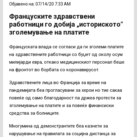
Објавено на: 07/14/20 7:33 AM
Француските здравствени
работници го добија „историското“
зголемување на платите
Француската влада се согласи да ги зголеми платите
на здравствените работници со буџет од околу осум
милијарди евра, откако медицинскиот персонал беше
на фронтот во борбата со коронавирусот.
Здравствените лица во Франција за време на
пандемијата беа прогласувани за херои но тие сакаа
повеќе од само благодарност па држеа протести за
зголемување на платите и за повеќе финансиски
средства за болниците.
Многумина од демонстрантите беа казнети за
нарушување на правилата за социјна дистанца за