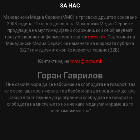
ЗА НАС
Македонски Медиа Сервис (ММС) е трговско друштво основано
2008 година. Основна дејност на Македоски Медиа Сервис е
продукција на мултимедијални содржини, кои се објавуваат
преку основниот информативен портал
mms.mk
. Содржини на
Македонски Медиа Сервис се наменети за широката публика
(B2P) и медиумите кои ќе користат сервис (B2B).
Контактирај не
mms@mms.mk
Горан Гаврилов
"Ние самите мора да се избориме за слободата на говорот, таа
не е секогаш гарантирана, таа борба мора да продолжи до крај.
Секоја власт тежнее да ја ограничи слободата на говорот и
слободата на мислењето но ние како медиуми мораме да го
оневозможиме тоа"