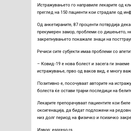
Истражувањето го направиле лекарите од кли
преглед на 150 пациенти кои страдале од инф
Од анкетираните, 87 проценти потврдија дек
прекумерен замор, проблеми со дишењето, не
закрепнувањето покажале знаци на посттрау
Речиси сите субјекти имаа проблеми со апети
– Ковид-19 е нова болест и засега ги знаеме 
истражување, прво од ваков вид, е многу ва
Позитивно е, посочуваат авторите на истраж
болеста ќе остави трајни последици на белит
Лекарите препорачуваат пациентите кои биле
оксигенација, да бидат подложени на редовн
низ долг период на физичко и психичко закр
Извор: espreso.rs