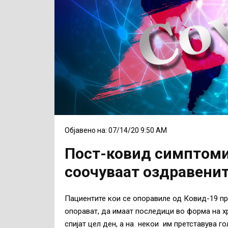
Објавено на: 07/14/20 9:50 AM
Пост-ковид симптоми
соочуваат оздравени
Пациентите кои се опоравиле од Ковид-19 пр
опорават, да имаат последици во форма на х
спијат цел ден, а на некои им претставува го