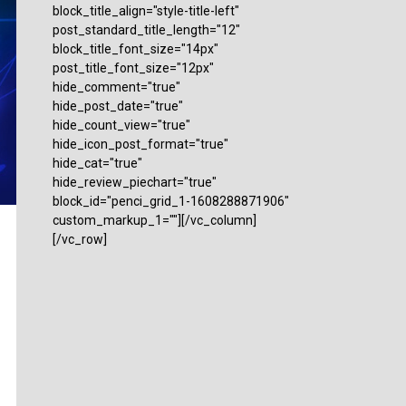
block_title_align="style-title-left"
post_standard_title_length="12"
block_title_font_size="14px"
post_title_font_size="12px"
hide_comment="true"
hide_post_date="true"
hide_count_view="true"
hide_icon_post_format="true"
hide_cat="true"
hide_review_piechart="true"
block_id="penci_grid_1-1608288871906"
custom_markup_1=""][/vc_column]
[/vc_row]