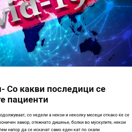
- Со какви последици се
те пациенти
одолжуваат, со недели а некои и неколку месеци откако ќе се
роничен замор, отежнато дишење, болки во мускулите, некои
лем напор да се искачат само еден кат по скали.