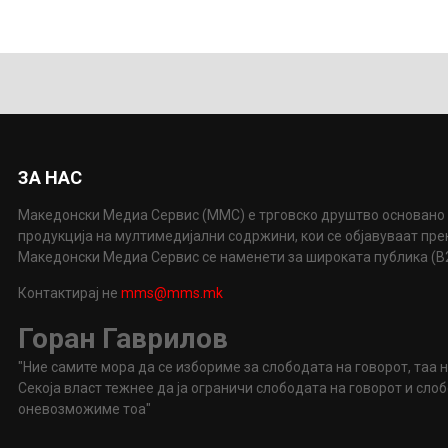
ЗА НАС
Македонски Медиа Сервис (ММС) е трговско друштво основано 
продукција на мултимедијални содржини, кои се објавуваат пр
Македонски Медиа Сервис се наменети за широката публика (B2P
Контактирај не
mms@mms.mk
Горан Гаврилов
"Ние самите мора да се избориме за слободата на говорот, таа 
Секоја власт тежнее да ја ограничи слободата на говорот и сл
оневозможиме тоа"