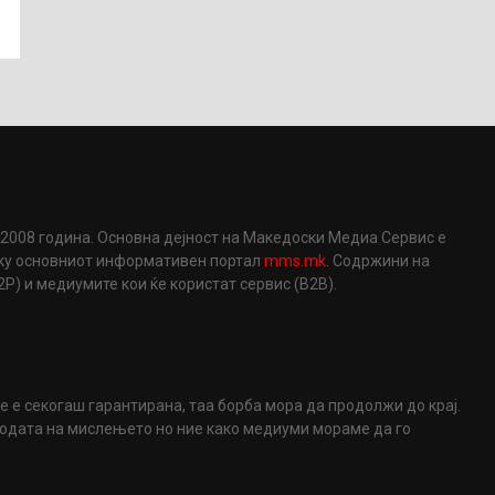
2008 година. Основна дејност на Македоски Медиа Сервис е
еку основниот информативен портал
mms.mk
. Содржини на
) и медиумите кои ќе користат сервис (B2B).
не е секогаш гарантирана, таа борба мора да продолжи до крај.
ободата на мислењето но ние како медиуми мораме да го