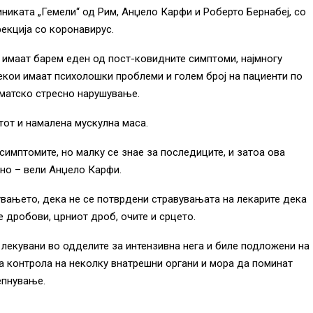
никата „Гемели“ од Рим, Анџело Карфи и Роберто Бернабеј, со
екција со коронавирус.
а имаат барем еден од пост-ковидните симптоми, најмногу
кои имаат психолошки проблеми и голем број на пациенти по
матско стресно нарушување.
тот и намалена мускулна маса.
симптомите, но малку се знае за последиците, и затоа ова
жно – вели Анџело Карфи.
увањето, дека не се потврдени стравувањата на лекарите дека
е дробови, црниот дроб, очите и срцето.
 лекувани во одделите за интензивна нега и биле подложени на
а контрола на неколку внатрешни органи и мора да поминат
епнување.