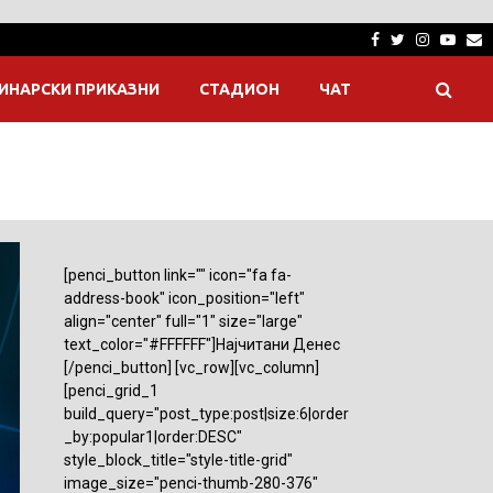
Facebook
Twitter
Instagra
Yout
E
ИНАРСКИ ПРИКАЗНИ
СТАДИОН
ЧАТ
[penci_button link="" icon="fa fa-
address-book" icon_position="left"
align="center" full="1" size="large"
text_color="#FFFFFF"]Најчитани Денес
[/penci_button] [vc_row][vc_column]
[penci_grid_1
build_query="post_type:post|size:6|order
_by:popular1|order:DESC"
style_block_title="style-title-grid"
image_size="penci-thumb-280-376"