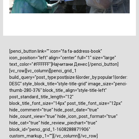
[penci_button link="" icon="fa fa-address-book"
icon_position="left" align="center" full="1" size="large"
text_color="#FFFFFF"]Најчитани Денес [/penci_button]
[vc_row][vc_column][penci_grid_1
build_query="post_type:post|size:6|order_by:popular1|order:
DESC" style_block_title="style-title-grid" image_size="penci-
thumb-280-376" block_title_align="style-title-left"
post_standard_title_length="12"
block_title_font_size="14px" post_title_font_size="12px"
hide_comment="true" hide_post_date="true"
hide_count_view="true" hide_icon_post_format="true"
hide_cat="true" hide_review_piechart="true"
block_id="penci_grid_1-1608288871906"
custom_markup_1=""][/vc_column][/vc_row]