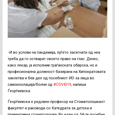
-И во услови на пандемија, луѓето засегнати од неа
треба да го остварат своето право на глас. Денес,
како лекар, ја исполнив граѓанската обврска, но и
професионална должност базирана на Хипократовата
заклетва и бев дел од посебниот ИО за лица во
самоизолација/болни од
#COVID19
, напиша
Ѓеорѓиевска.
Ѓеорѓиевска е редовен професор на Стоматолошкиот
факултет и раководи со Катедрата за детска и
превентивна стоматологија. Во еден од 54-те посебни