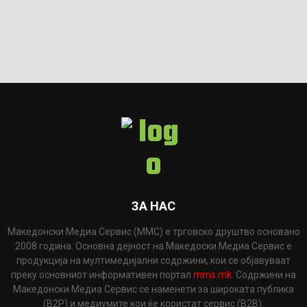
ЗА НАС
Македонски Медиа Сервис (ММС) е трговско друштво основано
2008 година. Основна дејност на Македоски Медиа Сервис е
продукција на мултимедијални содржини, кои се објавуваат
преку основниот информативен портал
mms.mk
. Содржини на
Македонски Медиа Сервис се наменети за широката публика
(B2P) и медиумите кои ќе користат сервис (B2B).