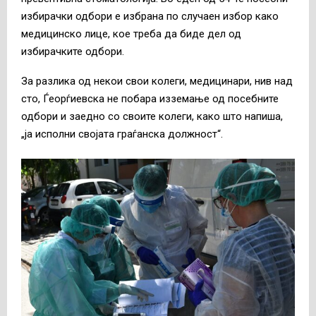
избирачки одбори е избрана по случаен избор како
медицинско лице, кое треба да биде дел од
избирачките одбори.
За разлика од некои свои колеги, медицинари, нив над
сто, Ѓеорѓиевска не побара изземање од посебните
одбори и заедно со своите колеги, како што напиша,
„ја исполни својата граѓанска должност“.