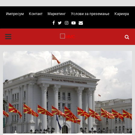
Импресум
Контакт
Маркетинг
Услови за преземање
Кариера
Facebook
Twitter
Instagram
Youtube
Email
PRIMARY
MENU