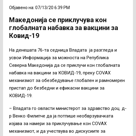
Објавено на: 07/13/20 6:39 PM
Македонија се приклучува кон
глобалната набавка за вакцини за
Ковид-19
На денешата 76-та седница Владата ја разгледа и
усвои Информација за можноста на Република
Северна Македонија да се приклучи кон глобалната
набавка на вакцини за КОВИД-19, преку COVAX
механизмот за обезбедување глобален и рамномерен
пристап до безбедни и ефикасни вакцини за
КОВИД-19.
– Владата го овласти министерот за здравство доц. д-
р Венко Филипче да ја потпише необврзувачкатa
изјава за намери за приклучување кон COVAX
механизмот, и да учествува во дискусиите за