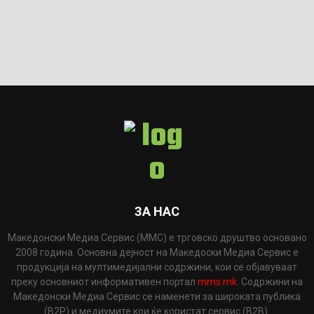
ЗА НАС
Македонски Медиа Сервис (ММС) е трговско друштво основано
2008 година. Основна дејност на Македоски Медиа Сервис е
продукција на мултимедијални содржини, кои се објавуваат
преку основниот информативен портал
mms.mk
. Содржини на
Македонски Медиа Сервис се наменети за широката публика
(B2P) и медиумите кои ќе користат сервис (B2B).