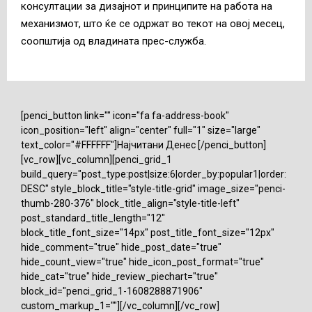
консултации за дизајнот и принципите на работа на
механизмот, што ќе се одржат во текот на овој месец,
соопштија од владината прес-служба.
[penci_button link="" icon="fa fa-address-book"
icon_position="left" align="center" full="1" size="large"
text_color="#FFFFFF"]Најчитани Денес [/penci_button]
[vc_row][vc_column][penci_grid_1
build_query="post_type:post|size:6|order_by:popular1|order:
DESC" style_block_title="style-title-grid" image_size="penci-
thumb-280-376" block_title_align="style-title-left"
post_standard_title_length="12"
block_title_font_size="14px" post_title_font_size="12px"
hide_comment="true" hide_post_date="true"
hide_count_view="true" hide_icon_post_format="true"
hide_cat="true" hide_review_piechart="true"
block_id="penci_grid_1-1608288871906"
custom_markup_1=""][/vc_column][/vc_row]