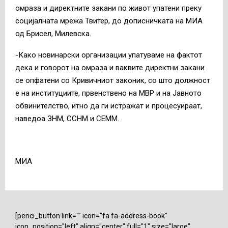
омраза и директните закани по живот упатени преку
социјалната мрежа Твитер, до дописничката на МИА
од Брисел, Милевска.
-Како новинарски организации упатуваме на фактот
дека и говорот на омраза и ваквите директни закани
се опфатени со Кривичниот законик, со што должност
е на институциите, првенствено на МВР и на Јавното
обвинителство, итно да ги истражат и процесуираат,
наведоа ЗНМ, ССНМ и СЕММ.
МИА
[penci_button link="" icon="fa fa-address-book"
icon_position="left" align="center" full="1" size="large"