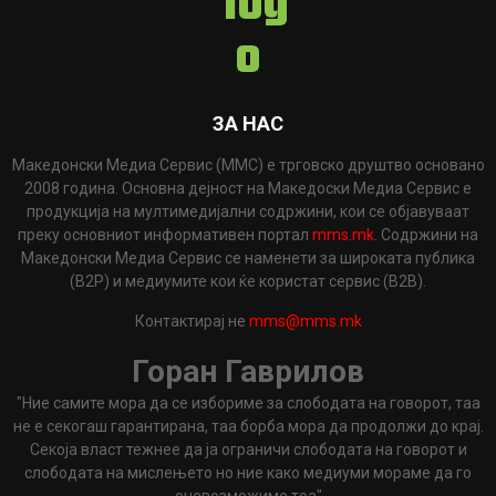
ЗА НАС
Македонски Медиа Сервис (ММС) е трговско друштво основано
2008 година. Основна дејност на Македоски Медиа Сервис е
продукција на мултимедијални содржини, кои се објавуваат
преку основниот информативен портал
mms.mk
. Содржини на
Македонски Медиа Сервис се наменети за широката публика
(B2P) и медиумите кои ќе користат сервис (B2B).
Контактирај не
mms@mms.mk
Горан Гаврилов
"Ние самите мора да се избориме за слободата на говорот, таа
не е секогаш гарантирана, таа борба мора да продолжи до крај.
Секоја власт тежнее да ја ограничи слободата на говорот и
слободата на мислењето но ние како медиуми мораме да го
оневозможиме тоа"