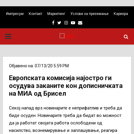
Импресум
Контакт
Маркетинг
Услови за преземање
Кариера
Facebook
Twitter
Instagram
Youtube
Email
PRIMARY
MENU
Објавено на: 07/13/20 5:59 PM
Европската комисија најостро ги
осудува заканите кон дописничката
на МИА од Брисел
Секој напад врз новинарите е неприфатлив и треба да
биде осуден. Новинарите треба да бидат во можност
да ја работат својата работа ослободени од
насилство, вознемирување и заплашување, реагира