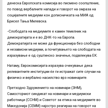
денеска Европската комисија во писмено соопштение,
по повод вербалните напади и говорот на омраза на
социјалните медиуми кон дописничката на МИА од
Брисел Тања Милевска.
-Слободата на медиумите е камен темелник на
демократијата и е во ДНК-то на Европа.
Демократијата не може да функционира без слободни
и независни медиуми, а почитувањето на слободата на
изразување е од суштинско значење, подвлекува ЕК.
Натаму, Еврокомисијата изразува очекување дека
релевантните институции ќе ги истражат сите случаи на
физичко и вербално насилство врз новинарите.
Претходно Здружението на новинари (ЗНМ),
Самостојниот синдикат на новинари и медиумски
работници (ССНМ) и Советот за етика на медиумите во
Македонија (СЕММ) најостро реагираа на говорот на