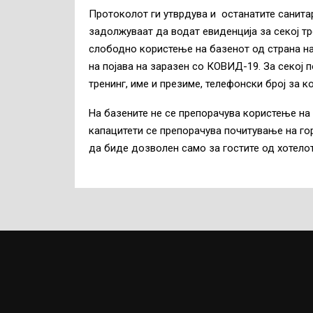
Протоколот ги утврдува и останатите санитар
задолжуваат да водат евиденција за секој тр
слободно користење на базенот од страна н
на појава на заразен со КОВИД-19. За секој 
тренинг, име и презиме, телефонски број за к
На базените не се препорачува користење на у
капацитети се препорачува почитување на го
да биде дозволен само за гостите од хотелот