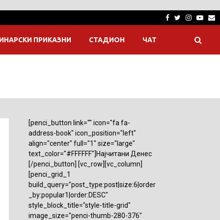
Facebook
Twitter
Instagra
Yout
E
ИНАРСКИ ПРИКАЗНИ
СТАДИОН
ЧАТ
[penci_button link="" icon="fa fa-
address-book" icon_position="left"
align="center" full="1" size="large"
text_color="#FFFFFF"]Најчитани Денес
[/penci_button] [vc_row][vc_column]
[penci_grid_1
build_query="post_type:post|size:6|order
_by:popular1|order:DESC"
style_block_title="style-title-grid"
image_size="penci-thumb-280-376"