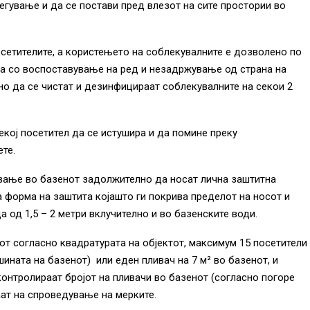
егување и да се постави пред влезот на сите простории во
етителите, а користењето на соблекувалните е дозволено по
на со воспоставување на ред и незадржување од страна на
но да се чистат и дезинфицираат соблекувалните на секои 2
кој посетител да се истушира и да помине преку
те.
ување во базенот задолжително да носат лична заштитна
 форма на заштита којашто ги покрива пределот на носот и
 од 1,5 – 2 метри вклучително и во базенските води.
тот согласно квадратурата на објектот, максимум 15 посетители
шината на базенот) или еден пливач на 7 м² во базенот, и
контролираат бројот на пливачи во базенот (согласно погоре
аат на спроведување на мерките.