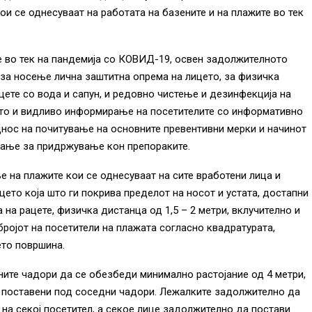
ои се однесуваат на работата на базените и на плажите во тек
е во тек на пандемија со КОВИД-19, освен задолжителното
за носење лична заштитна опрема на лицето, за физичка
ацете со вода и сапун, и редовно чистење и дезинфекција на
ото и видливо информирање на посетителите со информативно
днос на почитување на основните превентивни мерки и начинот
рање за придржување кон препораките.
 на плажите кои се однесуваат на сите вработени лица и
цето која што ги покрива пределот на носот и устата, достапни
 на рацете, физичка дистанца од 1,5 – 2 метри, вклучително и
 бројот на посетители на плажата согласно квадратурата,
ето површина.
ите чадори да се обезбеди минимално растојание од 4 метри,
те поставени под соседни чадори. Лежалките задолжително да
на секој посетител, а секое лице задолжително да постави