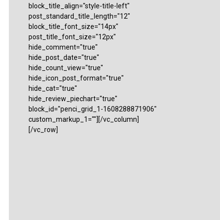
block_title_align="style-title-left"
post_standard_title_length="12"
block_title_font_size="14px"
post_title_font_size="12px"
hide_comment="true"
hide_post_date="true"
hide_count_view="true"
hide_icon_post_format="true"
hide_cat="true"
hide_review_piechart="true"
block_id="penci_grid_1-1608288871906"
custom_markup_1=""][/vc_column]
[/vc_row]