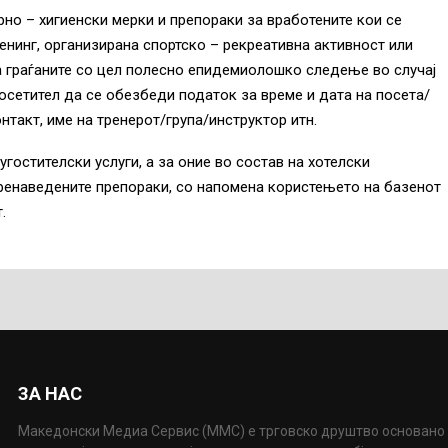
но – хигиенски мерки и препораки за вработените кои се
енинг, организирана спортско – рекреативна активност или
а граѓаните со цел полесно епидемиолошко следење во случај
посетител да се обезбеди податок за време и дата на посета/
онтакт, име на тренерот/група/инструктор итн.
гостителски услуги, а за оние во состав на хотелски
ренаведените препораки, со напомена користењето на базенот
.
ЗА НАС
Македонски Медиа Сервис (ММС) е трговско друштво основано 