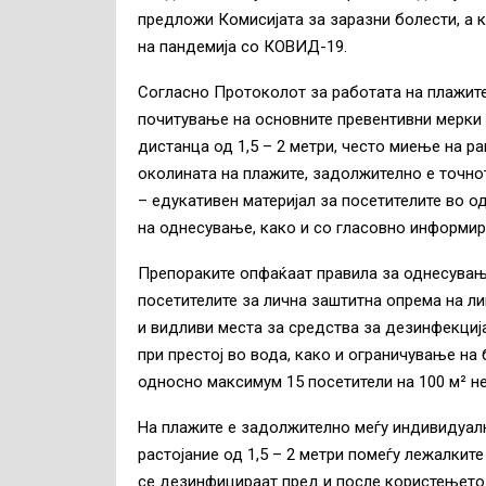
предложи Комисијата за заразни болести, а к
на пандемија со КОВИД-19.
Согласно Протоколот за работата на плажит
почитување на основните превентивни мерки 
дистанца од 1,5 – 2 метри, често миење на р
околината на плажите, задолжително е точн
– едукативен материјал за посетителите во о
на однесување, како и со гласовно информи
Препораките опфаќаат правила за однесување
посетителите за лична заштитна опрема на ли
и видливи места за средства за дезинфекција
при престој во вода, како и ограничување на
односно максимум 15 посетители на 100 м² н
На плажите е задолжително меѓу индивидуалн
растојание од 1,5 – 2 метри помеѓу лежалки
се дезинфицираат пред и после користењето 