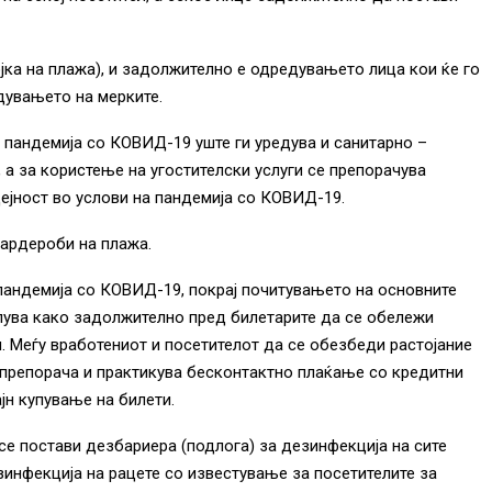
јка на плажа), и задолжително е одредувањето лица кои ќе го
дувањето на мерките.
а пандемија со КОВИД-19 уште ги уредува и санитарно –
, а за користење на угостителски услуги се препорачува
ејност во услови на пандемија со КОВИД-19.
гардероби на плажа.
 пандемија со КОВИД-19, покрај почитувањето на основните
лува како задолжително пред билетарите да се обележи
и. Меѓу вработениот и посетителот да се обезбеди растојание
е препорача и практикува бесконтактно плаќање со кредитни
јн купување на билети.
се постави дезбариера (подлога) за дезинфекција на сите
зинфекција на рацете со известување за посетителите за