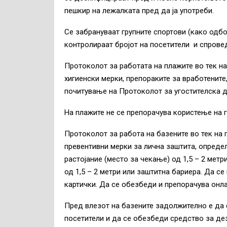
пешкир на лежалката пред да ја употреби.
Се забрануваат групните спортови (како одбо
контролираат бројот на посетители и спрове
Протоколот за работата на плажите во тек н
хигиенски мерки, препораките за вработените
почитување на Протоколот за угостителска д
На плажите не се препорачува користење на 
Протоколот за работа на базените во тек на
превентивни мерки за лична заштита, опреде
растојание (место за чекање) од 1,5 – 2 метр
од 1,5 – 2 метри или заштитна бариера. Да с
картички. Да се обезбеди и препорачува онла
Пред влезот на базените задолжително е да 
посетители и да се обезбеди средство за де