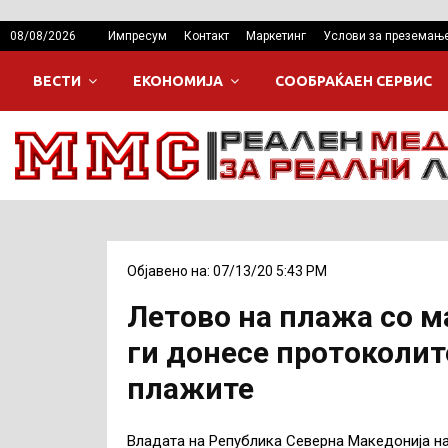
08/08/2026
Импресум
Контакт
Маркетинг
Услови за преземањ
ВЕСТИ
ЕКОНОМИЈА
СООБРАЌАЕН СЕРВИС
Објавено на: 07/13/20 5:43 PM
Летово на плажа со м
ги донесе протоколите
плажите
Владата на Република Северна Македонија на