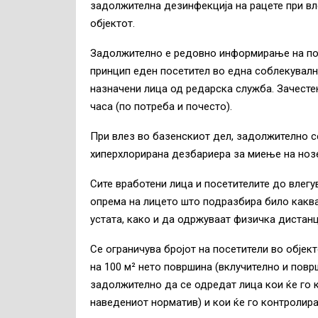
задолжителна дезинфекција на рацете при вл
објектот.
Задолжително е редовно информирање на пос
принцип еден посетител во една соблекувал
назначени лица од редарска служба. Зачесте
часа (по потреба и почесто).
При влез во базенскиот дел, задолжително се
хиперхлорирана дезбариера за миење на нозе
Сите вработени лица и посетителите до влег
опрема на лицето што подразбира било каква
устата, како и да одржуваат физичка дистанца
Се ограничува бројот на посетители во објек
на 100 м² нето површина (вклучително и повр
задолжително да се одредат лица кои ќе го 
наведениот норматив) и кои ќе го контролир