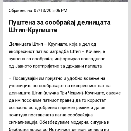
Објавено на: 07/13/20 5:06 PM
Пуштена за сообраќај делницата
Штип-Крупиште
Делницата Штип – Крупиште, која е дел од
експресниот пат во изградба Штип – Кочани, е
пуштена за сообраќај, информираа попладнево
од Јавното претпријатие за државни патишта.
– Посакувајќи им пријатно и удобно возење на
учесниците во сообраќајот на експресниот пат на
делницата Штип (клучка Три Чешми)-Крупиште, сакаме
да им посочиме патниот правец да го користат
согласно со одобрениот времен режим и да се
почитува поставената патна сообраќајна
сигнализација. Обезбедуваме модерна, сигурна и
безбедна врска со Источниот регион, се вели во