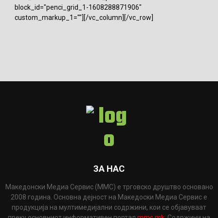
block_id="penci_grid_1-1608288871906"
custom_markup_1=""][/vc_column][/vc_row]
ЗА НАС
Македонски Медиа Сервис (ММС) е трговско друштво основано
2008 година. Основна дејност на Македоски Медиа Сервис е
продукција на мултимедијални содржини, кои се објавуваат
преку основниот информативен портал
mms.mk
. Содржини на