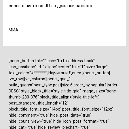
соопштението од ЈП за државни патишта.
МИА
[penci_button link="" icon="fa fa-address-book"
icon_position="left" align="center" full="1" size="large"
text_color="#FFFFFF"]Најчитани Денес [/penci_button]
[vc_row][vc_column][penci_grid_1
build_query="post_type:post|size:6|order_by:popular1|order:
DESC" style_block_title="style-title-grid" image_size="penci-
thumb-280-376" block_title_align="style-title-left"
post_standard_title_length="12"
block_title_font_size="14px" post_title_font_size="12px"
hide_comment="true" hide_post_date="true"
hide_count_view="true" hide_icon_post_format="true"
hide_cat="true" hide_review_piechart="true"