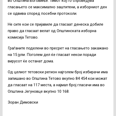
во Општина Боговиње. Тимот кој го спроведува
гласањето се максимално заштитени, а изборниот ден
се одвива според посебни протоколи.
Не сите кои се пријавиле да гласаат денеска добиле
право да гласаат велат од Општинската изборна
комисија Тетово.
Граѓаните поделени во пресрет на гласањето закажано
на 15 јули. Поголем дел ќе гласаат некои поради
вирусот ќе останат дома.
Од целиот тетовски регион најголем број избирачи има
запишано во Општина Тетово вкупно 84 454 кои можат
да гласаат на 117 места, а најмал број гласачи има во
Општина Јегуновце вкупно 10 168.
Зоран Димовски