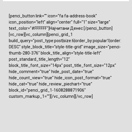
[penci_button link="" icon="fa fa-address-book"
icon_position="left" align="center" full="1" size="large"
text_color="#FFFFFF"]Најчитани Денес [/penci_button]
[vc_row][vc_column][penci_grid_1
build_query="post_type:post|size:6|order_by:popular1|order:
DESC" style_block_title="style-title-grid" image_size="penci-
thumb-280-376" block_title_align="style-title-left"
post_standard_title_length="12"
block_title_font_size="14px" post_title_font_size="12px"
hide_comment="true" hide_post_date="true"
hide_count_view="true" hide_icon_post_format="true"
hide_cat="true" hide_review_piechart="true"
block_id="penci_grid_1-1608288871906"
custom_markup_1=""][/vc_column][/vc_row]