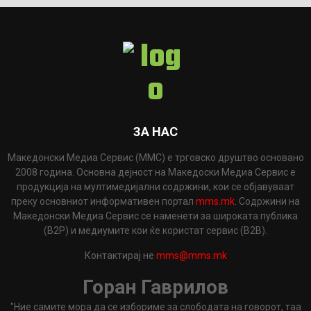
ЗА НАС
Македонски Медиа Сервис (ММС) е трговско друштво основано
2008 година. Основна дејност на Македоски Медиа Сервис е
продукција на мултимедијални содржини, кои се објавуваат
преку основниот информативен портал
mms.mk
. Содржини на
Македонски Медиа Сервис се наменети за широката публика
(B2P) и медиумите кои ќе користат сервис (B2B).
Контактирај не
mms@mms.mk
Горан Гаврилов
"Ние самите мора да се избориме за слободата на говорот, таа