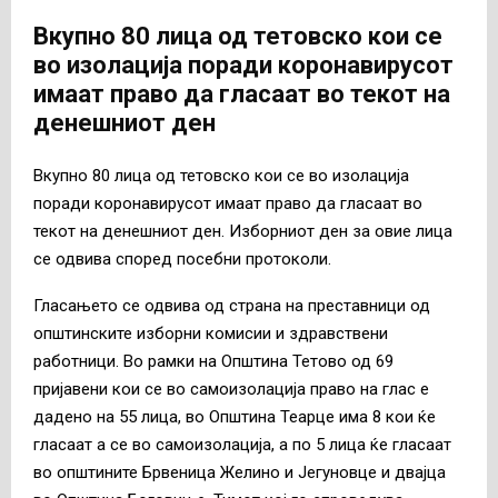
Вкупно 80 лица од тетовско кои се
во изолација поради коронавирусот
имаат право да гласаат во текот на
денешниот ден
Вкупно 80 лица од тетовско кои се во изолација
поради коронавирусот имаат право да гласаат во
текот на денешниот ден. Изборниот ден за овие лица
се одвива според посебни протоколи.
Гласањето се одвива од страна на преставници од
општинските изборни комисии и здравствени
работници. Во рамки на Општина Тетово од 69
пријавени кои се во самоизолација право на глас е
дадено на 55 лица, во Општина Теарце има 8 кои ќе
гласаат а се во самоизолација, а по 5 лица ќе гласаат
во општините Брвеница Желино и Јегуновце и двајца