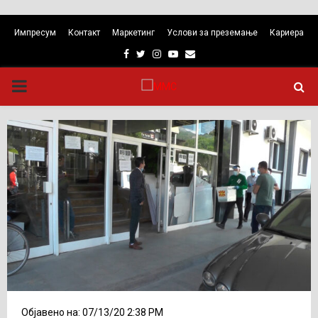
Импресум
Контакт
Маркетинг
Услови за преземање
Кариера
Facebook
Twitter
Instagram
Youtube
Email
PRIMARY
MENU
Објавено на: 07/13/20 2:38 PM