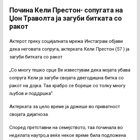
Почина Кели Престон- сопугата на
Џон Траволта ја загуби битката со
ракот
Актерот преку социјалната мрежа Инстаграм објави
дека неговата сопруга, актерката Кели Престон (57 ) ја
загуби битката со ракот
„Со многу тешко срце Ве известувам дека мојата убава
сопруга Кели ја загуби својата двегодишна битка со
ракот на дојка. Таа храбро се бореше со толку многу
љубов и поддршка“.
Актерката за цело време ја држеше во приватност
својата дијагноза.
Според претставни на семејството, таа починала во
неделата наутро,а веќе некое време била подложена