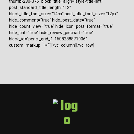
thumb-280-376" block_title_align="style-title-left"
post_standard_title_length="12"
block_title_font_size="14px" post_title_font_size="12px"
hide_comment="true" hide_post_date="true"
hide_count_view="true" hide_icon_post_format="true"
hide_cat="true" hide_review_piechart="true"
block_id="penci_grid_1-1608288871906"
custom_markup_1=""][/vc_column][/vc_row]