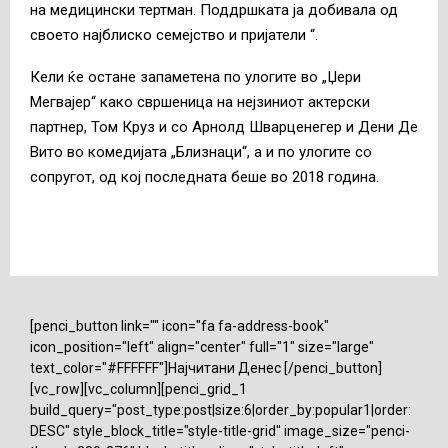
на медицински тертман. Поддршката ја добивала од
своето најблиско семејство и пријатели “.
Кели ќе остане запаметена по улогите во „Џери
Мегвајер“ како свршеница на нејзиниот актерски
партнер, Том Круз и со Арнолд Шварценегер и Дени Де
Вито во комедијата „Близнаци“, а и по улогите со
сопругот, од кој последната беше во 2018 година.
[penci_button link="" icon="fa fa-address-book"
icon_position="left" align="center" full="1" size="large"
text_color="#FFFFFF"]Најчитани Денес [/penci_button]
[vc_row][vc_column][penci_grid_1
build_query="post_type:post|size:6|order_by:popular1|order:
DESC" style_block_title="style-title-grid" image_size="penci-