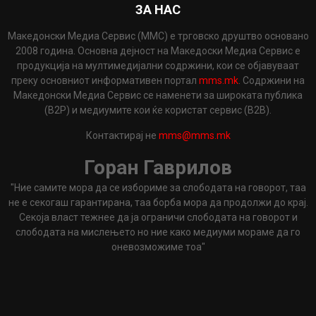
ЗА НАС
Македонски Медиа Сервис (ММС) е трговско друштво основано
2008 година. Основна дејност на Македоски Медиа Сервис е
продукција на мултимедијални содржини, кои се објавуваат
преку основниот информативен портал
mms.mk
. Содржини на
Македонски Медиа Сервис се наменети за широката публика
(B2P) и медиумите кои ќе користат сервис (B2B).
Контактирај не
mms@mms.mk
Горан Гаврилов
"Ние самите мора да се избориме за слободата на говорот, таа
не е секогаш гарантирана, таа борба мора да продолжи до крај.
Секоја власт тежнее да ја ограничи слободата на говорот и
слободата на мислењето но ние како медиуми мораме да го
оневозможиме тоа"