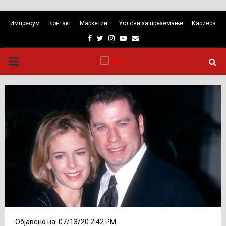
Импресум
Контакт
Маркетинг
Услови за преземање
Кариера
Facebook
Twitter
Instagram
Youtube
Email
PRIMARY
MENU
Објавено на: 07/13/20 2:42 PM