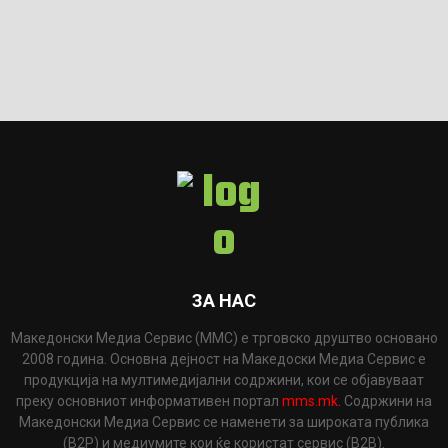
ЗА НАС
Македонски Медиа Сервис (ММС) е трговско друштво основано
2008 година. Основна дејност на Македоски Медиа Сервис е
продукција на мултимедијални содржини, кои се објавуваат
преку основниот информативен портал
mms.mk
. Содржини на
Македонски Медиа Сервис се наменети за широката публика
(B2P) и медиумите кои ќе користат сервис (B2B).