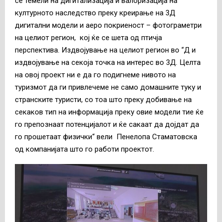
се темели на дигитализација и валоризација на
културното наследство преку креирање на 3Д
дигитални модели и аеро покриеност – фотограметри
на целиот регион, кој ќе се шета од птичја
перспектива. Издвојување на целиот регион во “Д и
издвојување на секоја точка на интерес во 3Д. Целта
на овој проект ни е да го подигнеме нивото на
туризмот да ги привлечеме не само домашните туку и
странските туристи, со тоа што преку добивање на
секаков тип на информација преку овие модели тие ќе
го препознаат потенцијалот и ќе сакаат да дојдат да
го прошетаат физички“ вели Пенелопа Стаматовска
од компанијата што го работи проектот.