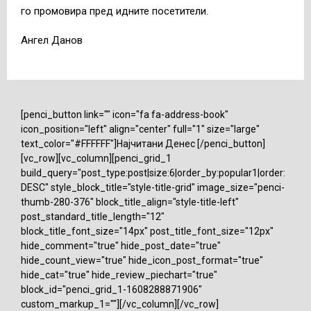
го промовира пред идните посетители.
Ангел Данов
[penci_button link="" icon="fa fa-address-book"
icon_position="left" align="center" full="1" size="large"
text_color="#FFFFFF"]Најчитани Денес [/penci_button]
[vc_row][vc_column][penci_grid_1
build_query="post_type:post|size:6|order_by:popular1|order:
DESC" style_block_title="style-title-grid" image_size="penci-
thumb-280-376" block_title_align="style-title-left"
post_standard_title_length="12"
block_title_font_size="14px" post_title_font_size="12px"
hide_comment="true" hide_post_date="true"
hide_count_view="true" hide_icon_post_format="true"
hide_cat="true" hide_review_piechart="true"
block_id="penci_grid_1-1608288871906"
custom_markup_1=""][/vc_column][/vc_row]