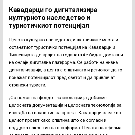
Кавадарци го дигитализира
културното наследство и
туристичкиот потенцијал
Целото културно наследство, излетничките места и
останатиот туристички потенцијал на Кавадарци и
Тиквешијата до крајот на годината ќе бидат достапни
на онлајн дигитална платформа. Се работи на нивна
дигитализација, а целта е општината и регионот да го
покажат потенцијалот пред светот и да привлечат
странски туристи.
„Со помош на фондот за иновации ја добивме
целосната документација и целосната технологија за
изведба на ваков тип на проект. Кавадарци влезе во
целиот проект како општина што се согласи и
поддржа ваков тип на платформа. Целата платформа