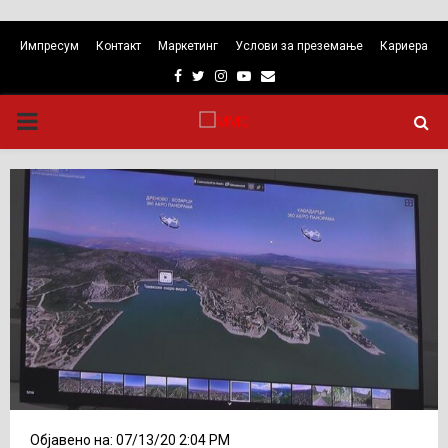
Импресум
Контакт
Маркетинг
Услови за преземање
Кариера
Facebook
Twitter
Instagram
Youtube
Email
PRIMARY
MENU
Објавено на: 07/13/20 2:04 PM