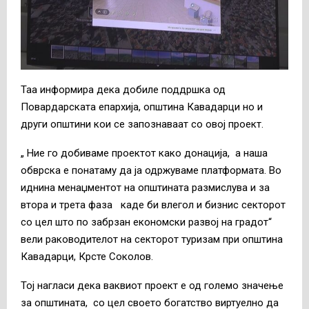
Таа информира дека добиле поддршка од
Повардарската епархија, општина Кавадарци но и
други општини кои се запознаваат со овој проект.
„ Ние го добиваме проектот како донација, а наша
обврска е понатаму да ја одржуваме платформата. Во
иднина менаџментот на општината размислува и за
втора и трета фаза каде би влегол и бизнис секторот
со цел што по забрзан економски развој на градот“
вели раководителот на секторот туризам при општина
Кавадарци, Крсте Соколов.
Тој нагласи дека ваквиот проект е од големо значење
за општината, со цел своето богатство виртуелно да