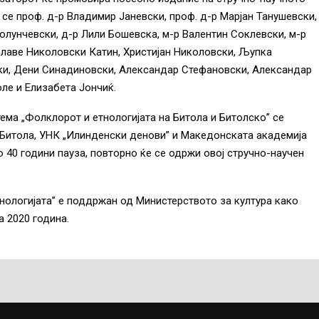
 се проф. д-р Владимир Јаневски, проф. д-р Марјан Танушевски,
олунчевски, д-р Лили Бошевска, м-р Валентин Соклевски, м-р
 Славе Николовски Катин, Христијан Николовски, Љупка
ски, Дени Синадиновски, Александар Стефановски, Александар
ле и Елизабета Јончиќ.
тема „Фолклорот и етнологијата на Битола и Битолско” се
-Битола, УНК „Илинденски денови” и Македонската академија
о 40 години пауза, повторно ќе се одржи овој стручно-научен
нологијата” е поддржан од Министерството за култура како
а 2020 година.