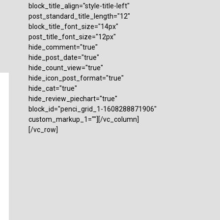
block_title_align="style-title-left"
post_standard_title_length="12"
block_title_font_size="14px"
post_title_font_size="12px"
hide_comment="true"
hide_post_date="true"
hide_count_view="true"
hide_icon_post_format="true"
hide_cat="true"
hide_review_piechart="true"
block_id="penci_grid_1-1608288871906"
custom_markup_1=""][/vc_column]
[/vc_row]