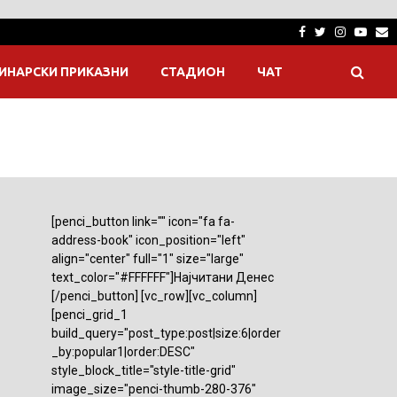
Facebook
Twitter
Instagra
Yout
E
ИНАРСКИ ПРИКАЗНИ
СТАДИОН
ЧАТ
[penci_button link="" icon="fa fa-
address-book" icon_position="left"
align="center" full="1" size="large"
text_color="#FFFFFF"]Најчитани Денес
[/penci_button] [vc_row][vc_column]
[penci_grid_1
build_query="post_type:post|size:6|order
_by:popular1|order:DESC"
style_block_title="style-title-grid"
image_size="penci-thumb-280-376"