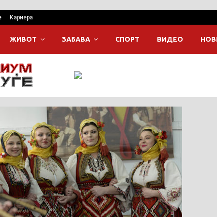
е
Кариера
ЖИВОТ
ЗАБАВА
СПОРТ
ВИДЕО
НОВ