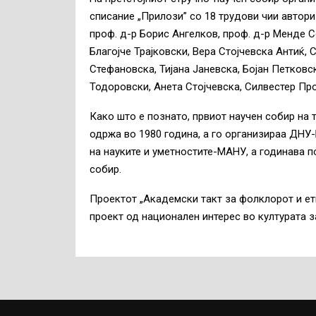
списание „Прилози” со 18 трудови чии автори
проф. д-р Борис Ангелков, проф. д-р Менде С
Благојче Трајковски, Вера Стојчевска Антиќ,
Стефановска, Тијана Јаневска, Бојан Петков
Тодоровски, Анета Стојчевска, Силвестер Про
Како што е познато, првиот научен собир на 
одржа во 1980 година, а го организираа ДНУ
на науките и уметностите-МАНУ, а годинава п
собир.
Проектот „Академски такт за фолклорот и ет
проект од национален интерес во културата з