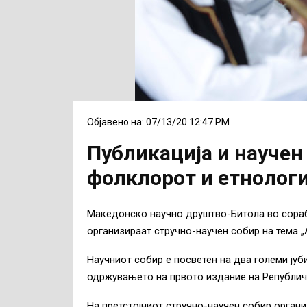
Објавено на: 07/13/20 12:47 PM
Публикација и научен
фолклорот и етнологи
Македонско научно друштво-Битола во сорабо
организираат стручно-научен собир на тема „
Научниот собир е посветен на два големи ју
одржувањето на првото издание на Републичк
На претстојниот стручно-научен собир орган