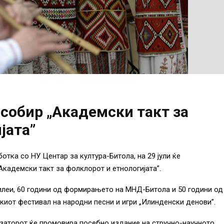
 собир „Академски такт за
јата”
тка со НУ Центар за култура-Битола, на 29 јули ќе
Академски такт за фолклорот и етнологијата”.
билеи, 60 години од формирањето на МНД-Битола и 50 години од
иот фестивал на народни песни и игри „Илинденски денови”.
изаторот ќе промовира посебно издание на стручно-научното