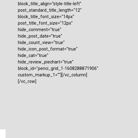
block_title_align="style-title-left"
post_standard_title_length="12"
block_title_font_size="14px"
post_title_font_size="12px"
hide_comment="true"
hide_post_date="true"
hide_count_view="true"
hide_icon_post_format="true"
hide_cat="true"
hide_review_piechart="true"
block_id="penci_grid_1-1608288871906"
custom_markup_1=""][/vc_column]
[/vc_row]