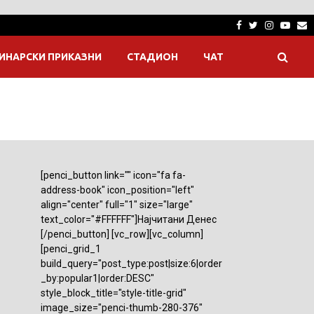
Facebook
Twitter
Instagra
Yout
E
ИНАРСКИ ПРИКАЗНИ
СТАДИОН
ЧАТ
[penci_button link="" icon="fa fa-
address-book" icon_position="left"
align="center" full="1" size="large"
text_color="#FFFFFF"]Најчитани Денес
[/penci_button] [vc_row][vc_column]
[penci_grid_1
build_query="post_type:post|size:6|order
_by:popular1|order:DESC"
style_block_title="style-title-grid"
image_size="penci-thumb-280-376"