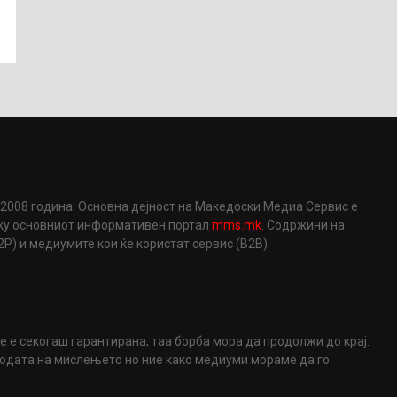
2008 година. Основна дејност на Македоски Медиа Сервис е
еку основниот информативен портал
mms.mk
. Содржини на
) и медиумите кои ќе користат сервис (B2B).
не е секогаш гарантирана, таа борба мора да продолжи до крај.
ободата на мислењето но ние како медиуми мораме да го