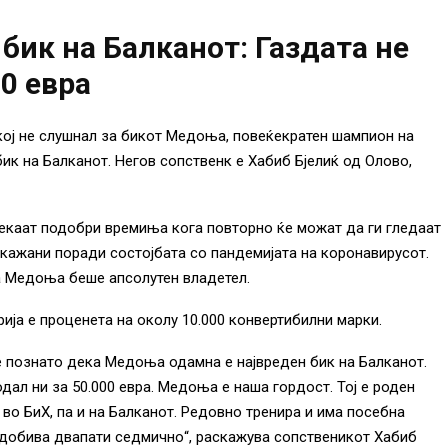
бик на Балканот: Газдата не
00 евра
кој не слушнал за бикот Медоња, повеќекратен шампион на
ик на Балканот. Негов сопственк е Хабиб Бјелиќ од Олово,
екаат подобри времиња кога повторно ќе можат да ги гледаат
ткажани поради состојбата со пандемијата на коронавирусот.
ја Медоња беше апсолутен владетел.
ија е проценета на околу 10.000 конвертибилни марки.
 е познато дека Медоња одамна е највреден бик на Балканот.
дал ни за 50.000 евра. Медоња е наша гордост. Тој е роден
 во БиХ, па и на Балканот. Редовно тренира и има посебна
о добива двапати седмично“, раскажува сопственикот Хабиб