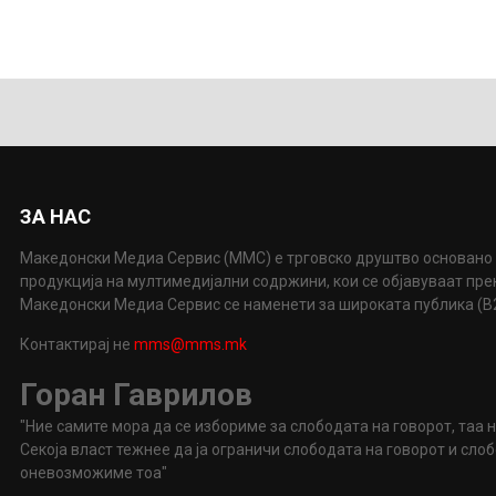
ЗА НАС
Македонски Медиа Сервис (ММС) е трговско друштво основано 
продукција на мултимедијални содржини, кои се објавуваат пр
Македонски Медиа Сервис се наменети за широката публика (B2P
Контактирај не
mms@mms.mk
Горан Гаврилов
"Ние самите мора да се избориме за слободата на говорот, таа 
Секоја власт тежнее да ја ограничи слободата на говорот и сл
оневозможиме тоа"