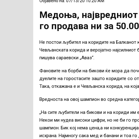
Објавено на: 07/13/20 10:20 AM
Медоња, највредниот 
го продава ни за 50.0
Не постои љубител на коридите на Балканот 
Чевљанската корида и веројатно најсилниот б
пишува сараевски „Аваз“.
Фановите на борби на бикови ќе мора да поч
дуелите на горостасите зашто коридите со о
Така, откажана е и Чевљанска корида, на ко
Вредноста на овој шампион во средна категор
„На сите љубители на бикови и на кориди им
Некои ми нудеа високи цифри, но не би го про
шампион. Бик кој нема цена,а ни конкуренција
исхрана. Најмногу сака мед и банани и тоа г