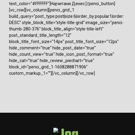
text_color="#FFFFFF"]Најчитани Денес [/penci_button]
[vc_row][vc_column][penci_grid_1
build_query="post_type:post|size:6|order_by:popular1|order:
DESC" style_block_title="style-title-grid" image_size="penci-
thumb-280-376" block_title_align="style-title-left"
post_standard_title_length="12"
block_title_font_size="14px" post_title_font_size="12px"
hide_comment="true" hide_post_date="true"
hide_count_view="true" hide_icon_post_format="true"
hide_cat="true" hide_review_piechart="true"
block_id="penci_grid_1-1608288871906"
custom_markup_1=""][/vc_column][/vc_row]