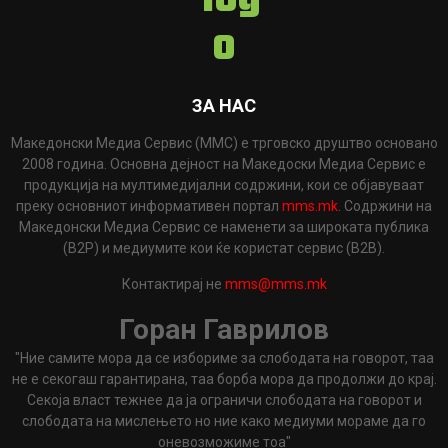
ЗА НАС
Македонски Медиа Сервис (ММС) е трговско друштво основано
2008 година. Основна дејност на Македоски Медиа Сервис е
продукција на мултимедијални содржини, кои се објавуваат
преку основниот информативен портал
mms.mk
. Содржини на
Македонски Медиа Сервис се наменети за широката публика
(B2P) и медиумите кои ќе користат сервис (B2B).
Контактирај не
mms@mms.mk
Горан Гаврилов
"Ние самите мора да се избориме за слободата на говорот, таа
не е секогаш гарантирана, таа борба мора да продолжи до крај.
Секоја власт тежнее да ја ограничи слободата на говорот и
слободата на мислењето но ние како медиуми мораме да го
оневозможиме тоа"