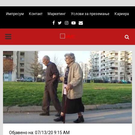
Импресум
Контакт
Маркетинг
Услови за преземање
Кариера
Facebook
Twitter
Instagram
Youtube
Email
PRIMARY
MENU
Објавено на: 07/13/20 9:15 AM