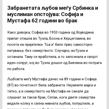
Забранетата љубов меѓу Србинка и
муслиман опстојува: Софија и
Мустафа 62 години во брак
Како девојка, Софија во 1953 година од Војводина
првпат отишла во Тузла, Босна и Херцеговина, во
посета на пријателки. Тоа и’ било прво самостојно
патување, без семејството. Случајно, воТузла и
останала. Таму се вработила, а го запознала и својот
иден сопруг, кој во Тузла дошол од Биелина во потрага
по работа.
Љубовта меѓу Мустафа денес на 89 години и Софија
(87) во почетокот била забранета. Нејзините мајка и
татко, а и семејството на Мустафа не сакале да
слушнат за таков брак, Сепак, кога двете семејства
виделе колку е силна нивната љубов, попуштиле, а