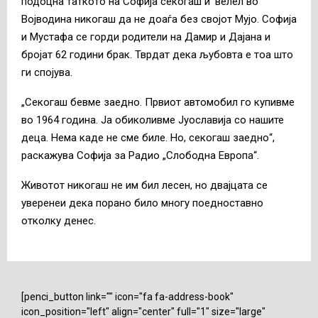
подоцна таткото на Софија секогаш и’ велел во
Војводина никогаш да не доаѓа без својот Мујо. Софија
и Мустафа се горди родители на Дамир и Дајана и
бројат 62 години брак. Тврдат дека љубовта е тоа што
ги спојува.
„Секогаш бевме заедно. Првиот автомобил го купивме
во 1964 година. Ја обиколивме Јуославија со нашите
деца. Нема каде не сме биле. Но, секогаш заедно“,
раскажува Софија за Радио „Слободна Европа“.
Животот никогаш не им бил лесен, но двајцата се
уверенеи дека порано било многу поедноставно
отколку денес.
[penci_button link="" icon="fa fa-address-book"
icon_position="left" align="center" full="1" size="large"