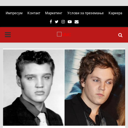
Импресум
Контакт
Маркетинг
Услови за преземање
Кариера
Facebook
Twitter
Instagram
Youtube
Email
PRIMARY
MENU