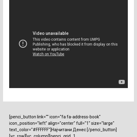
[penci_button link="" icon="fa fa-address-book"
icon_position="left" align="center" full="1" size="large"
text_color="#FFFFFF"]Најчитани Денес [/penci_button]
[vc_row][vc_column][penci_grid_1