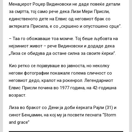
Менаџерот Роџер Видиновски не даде повеќе детали
за смртта, тој само рече дека Лизи Мери Присли,
единственото дете на Елвис од неговиот брак со
актерката Присила, е со „скршено и опустошено срце“.
– Таа го обожаваше тоа момче. Тој беше љубовта на
нејзиниот живот – рече Видиновски и додаде дека
„Лиза се обидува да остане силна за своите ќерки“.
Кио ретко се појавуваше во јавноста, но неколку
негови фотографии покажале голема сличност со
неговиот дедо, кралот на рокенрол. Легендарниот
Елвис Присли почина во 1977 година, на 42-годишна
возраст.
Лиза во бракот со Дени ја доби ќерката Рајли (31) и
синот Бенџамин, на кој му ја посвети песната “Storm
and grace”