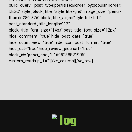
build_query="post_type:post|size:6|order_by:popular1|order:
DESC" style_block_title="style-title-grid" image_size="penci-
thumb-280-376" block_title_align="style-title-left"
post_standard_title_length="12"
block_title_font_size="14px" post_title_font_size="12px"
hide_comment="true" hide_post_date="true"
hide_count_view="true" hide_icon_post_format="true"
hide_cat="true" hide_review_piechart="true"
block_id="penci_grid_1-1608288871906"
custom_markup_1=""][/vc_column][/vc_row]