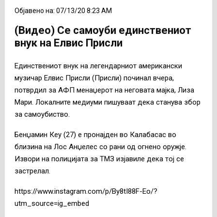
Објавено на: 07/13/20 8:23 AM
(Видео) Се самоуби единствениот
внук на Елвис Присли
Единствениот внук на легендарниот американски
музичар Елвис Присли (Присли) починал вчера,
потврдил за АФП менаџерот на неговата мајка, Лиза
Мари. Локалните медиуми пишуваат дека станува збор
за самоубиство.
Бенџамин Кеу (27) е пронајден во Калабасас во
близина на Лос Анџелес со рани од огнено оружје.
Извори на полицијата за ТМЗ изјавиле дека тој се
застрелал.
https://www.instagram.com/p/By8tI88F-Eo/?
utm_source=ig_embed