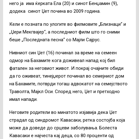
него ја има ќерката Ела (20) и синот Бенџамин (9),
додека синот Џет почина во 2009 година.
Кели е позната по улогите во филмовите „Близнаци“ и
„Џери Мекгвајер“, а последниот филм што го сними
беше „Последната песна“ со Мајли Сајрус.
Нивниот син Џет (16) починал за време на семеен
одмор на Бахамите кога доживеал напад кој бил
фатален за неговиот живот. И покрај очајните обиди
да го оживеат, тинејџерот починал во семејниот дом
на Бахамите, потврди тогаш адвокатот на семејството
Траволта, Мајкл Оси. Според него, Џет и претходно
имал напади.
Неговите родители во минатото изјавија дека Џет
страдал од синдромот Кавасаки, ретка состојба која
може да доведе до срцеви заболувања. Болеста
Кавасаки е најчеста кај деца, со 80 проценти од