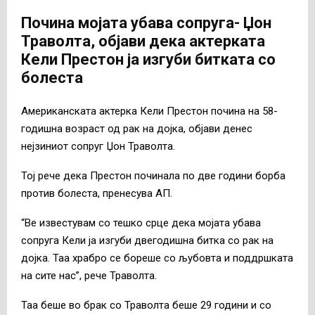
Почина мојата убава сопруга- Џон
Траволта, објави дека актерката
Кели Престон ја изгуби битката со
болеста
Американската актерка Кели Престон почина на 58-
годишна возраст од рак на дојка, објави денес
нејзиниот сопруг Џон Траволта.
Тој рече дека Престон починала по две години борба
против болеста, пренесува АП.
“Ве известувам со тешко срце дека мојата убава
сопруга Кели ја изгуби двегодишна битка со рак на
дојка. Таа храбро се бореше со љубовта и поддршката
на сите нас”, рече Траволта.
Таа беше во брак со Траволта беше 29 години и со