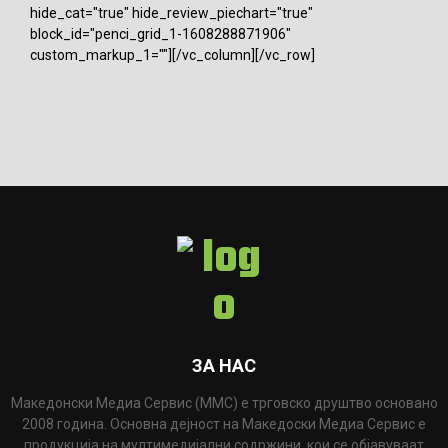
hide_cat="true" hide_review_piechart="true"
block_id="penci_grid_1-1608288871906"
custom_markup_1=""][/vc_column][/vc_row]
ЗА НАС
Македонски Медиа Сервис (ММС) е трговско друштво основано
2008 година. Основна дејност на Македоски Медиа Сервис е
продукција на мултимедијални содржини, кои се објавуваат