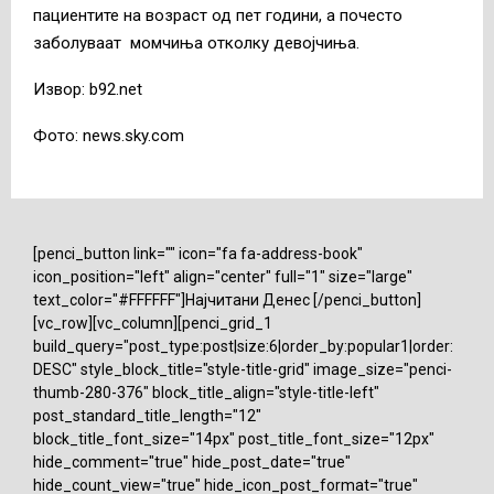
пациентите на возраст од пет години, а почесто
заболуваат момчиња отколку девојчиња.
Извор: b92.net
Фото: news.sky.com
[penci_button link="" icon="fa fa-address-book"
icon_position="left" align="center" full="1" size="large"
text_color="#FFFFFF"]Најчитани Денес [/penci_button]
[vc_row][vc_column][penci_grid_1
build_query="post_type:post|size:6|order_by:popular1|order:
DESC" style_block_title="style-title-grid" image_size="penci-
thumb-280-376" block_title_align="style-title-left"
post_standard_title_length="12"
block_title_font_size="14px" post_title_font_size="12px"
hide_comment="true" hide_post_date="true"
hide_count_view="true" hide_icon_post_format="true"