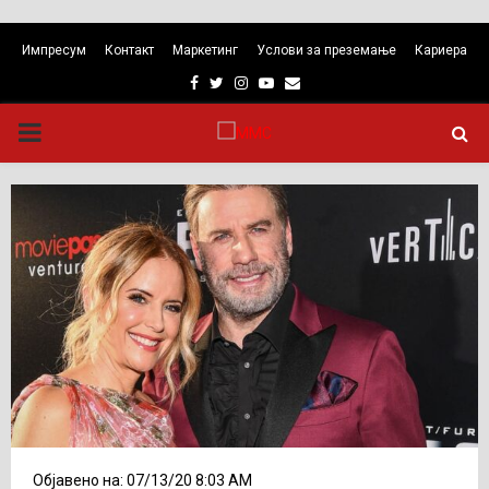
Импресум
Контакт
Маркетинг
Услови за преземање
Кариера
Facebook
Twitter
Instagram
Youtube
Email
PRIMARY
MENU
Објавено на: 07/13/20 8:03 AM