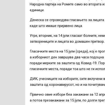
Народна партија на Ромите само во втората 
единици.
Денеска се спроведува гласањето за лицата 
каде што имаше пријавено лица.
Утре, вторник, на 14 јули гласаат болните, н
затворениците и лицата во домашен притвор.
Гласачките места на 15 јули (среда), кој е пр
а изборниот ден завршува два часа подоцна 
поради мерките за заштита од Ковид-19. Пора
гласачките места, поради тоа што не ги испо
ДИК, учесниците на изборите, сите вклучени
заштита од коронавирусот, но и на почитува
Првично овие избори беа закажани за 12 апр
а потоа презакажани за 15 јули, по долги пре