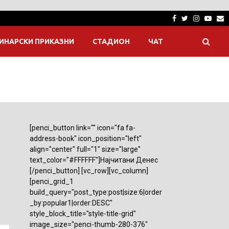
Facebook
Twitter
Instagra
Yout
E
ИНАРСКИ ПРИКАЗНИ
СТАДИОН
ЧАТ
[penci_button link="" icon="fa fa-
address-book" icon_position="left"
align="center" full="1" size="large"
text_color="#FFFFFF"]Најчитани Денес
[/penci_button] [vc_row][vc_column]
[penci_grid_1
build_query="post_type:post|size:6|order
_by:popular1|order:DESC"
style_block_title="style-title-grid"
image_size="penci-thumb-280-376"