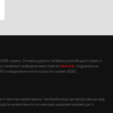
2008 година. Основна дејност на Македоски Медиа Сервис е
еку основниот информативен портал
mms.mk
. Содржини на
) и медиумите кои ќе користат сервис (B2B).
не е секогаш гарантирана, таа борба мора да продолжи до крај.
ободата на мислењето но ние како медиуми мораме да го