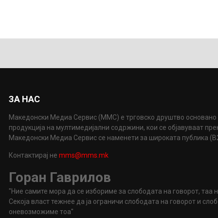
ЗА НАС
Македонски Медиа Сервис (ММС) е трговско друштво основано 
продукција на мултимедијални содржини, кои се објавуваат пр
Македонски Медиа Сервис се наменети за широката публика (B2P
Контактирај не
mms@mms.mk
Горан Гаврилов
"Ние самите мора да се избориме за слободата на говорот, таа 
Секоја власт тежнее да ја ограничи слободата на говорот и сл
оневозможиме тоа"