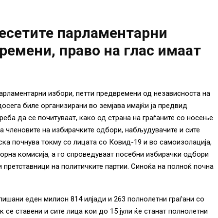
десетите парламентарни
времени, право на глас имаат
арламентарни избори, петти предвремени од независноста на
досега биле организирани во земјава имајќи ја предвид
реба да се почитуваат, како од страна на граѓаните со носење
на членовите на избирачките одбори, набљудувачите и сите
ска почнува токму со лицата со Ковид-19 и во самоизолација,
орна комисија, а го спроведуваат посебни избирачки одбори
 претставници на политичките партии. Синоќа на полноќ почна
пишани еден милион 814 илјади и 263 полнолетни граѓани со
к се ставени и сите лица кои до 15 јули ќе станат полнолетни