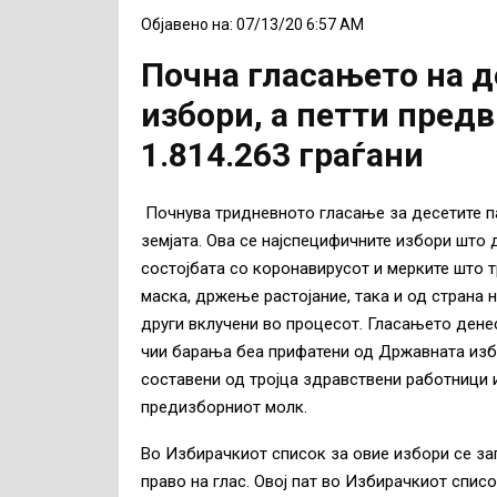
Објавено на: 07/13/20 6:57 AM
Почна гласањето на 
избори, а петти пред
1.814.263 граѓани
Почнува тридневното гласање за десетите п
земјата. Ова се најспецифичните избори што 
состојбата со коронавирусот и мерките што т
маска, држење растојание, така и од страна 
други вклучени во процесот. Гласањето дене
чии барања беа прифатени од Државната изб
составени од тројца здравствени работници и
предизборниот молк.
Во Избирачкиот список за овие избори се за
право на глас. Овој пат во Избирачкиот списо