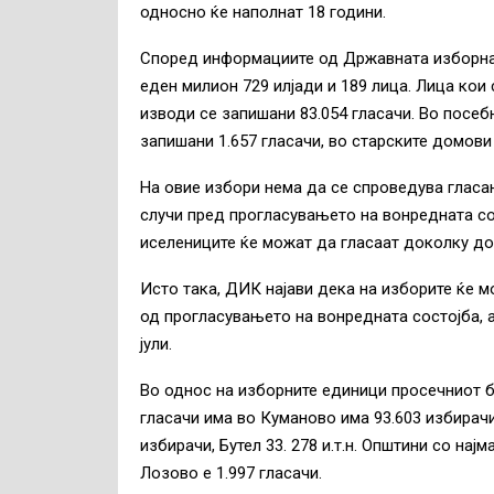
односно ќе наполнат 18 години.
Според информациите од Државната изборна 
еден милион 729 илјади и 189 лица. Лица кои
изводи се запишани 83.054 гласачи. Во посеб
запишани 1.657 гласачи, во старските домови
На овие избори нема да се спроведува гласањ
случи пред прогласувањето на вонредната сос
иселениците ќе можат да гласаат доколку до
Исто така, ДИК најави дека на изборите ќе м
од прогласувањето на вонредната состојба, 
јули.
Во однос на изборните единици просечниот бр
гласачи има во Куманово има 93.603 избирачи
избирачи, Бутел 33. 278 и.т.н. Општини со најм
Лозово е 1.997 гласачи.