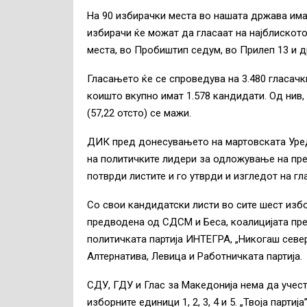
На 90 избирачки места во нашата држава има
избирачи ќе можат да гласаат на најблискот
места, во Пробиштип седум, во Прилеп 13 и д
Гласањето ќе се спроведува на 3.480 гласачки
коишто вкупно имат 1.578 кандидати. Од нив, 
(57,22 отсто) се мажи.
ДИК пред донесувањето на мартовската Уредб
на политичките лидери за одложување на пре
потврди листите и го утврди и изгледот на гл
Со свои кандидатски листи во сите шест изб
предводена од СДСМ и Беса, коалицијата п
политичката партија ИНТЕГРА, „Никогаш север
Алтернатива, Левица и Работничката партија.
СДУ, ГДУ и Глас за Македонија нема да учест
изборните единици 1, 2, 3, 4 и 5. „Твоја парти