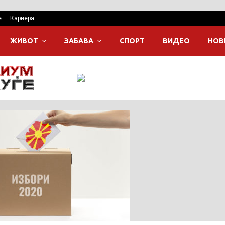
е
Кариера
ЖИВОТ
ЗАБАВА
СПОРТ
ВИДЕО
НОВ