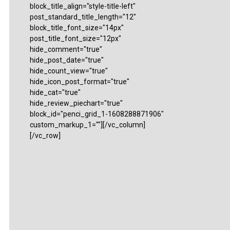
block_title_align="style-title-left"
post_standard_title_length="12"
block_title_font_size="14px"
post_title_font_size="12px"
hide_comment="true"
hide_post_date="true"
hide_count_view="true"
hide_icon_post_format="true"
hide_cat="true"
hide_review_piechart="true"
block_id="penci_grid_1-1608288871906"
custom_markup_1=""][/vc_column]
[/vc_row]