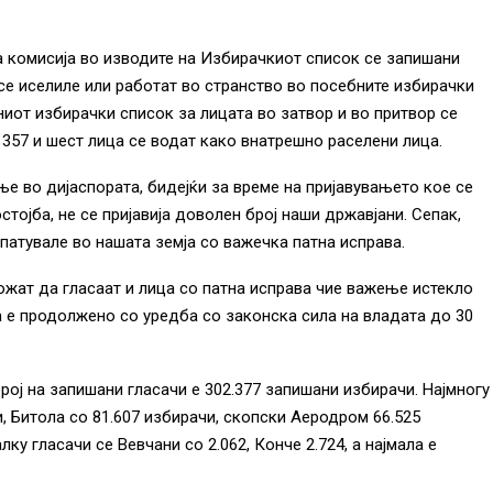
комисија во изводите на Избирачкиот список се запишани
 се иселиле или работат во странство во посебните избирачки
ниот избирачки список за лицата во затвор и во притвор се
 357 и шест лица се водат како внатрешно раселени лица.
е во дијаспората, бидејќи за време на пријавувањето кое се
тојба, не се пријавија доволен број наши државјани. Сепак,
патувале во нашата земја со важечка патна исправа.
ожат да гласаат и лица со патна исправа чие важење истекло
а е продолжено со уредба со законска сила на владата до 30
ој на запишани гласачи е 302.377 запишани избирачи. Најмногу
, Битола со 81.607 избирачи, скопски Аеродром 66.525
алку гласачи се Вевчани со 2.062, Конче 2.724, а најмала е