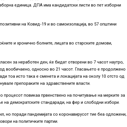
изборна единица. ДПА има кандидатски листи во пет изборни
позитивни на Ковид-19 и во самоизолација, во 57 општини
емоќните и хронично болните, лицата во старските домови,
огласен за неработен ден, ќе бидат отворени во 7 часот наутро,
од вообичаено, односно во 21 часот. Гласањето е продолжено
ди тоа исто така е сменета и локацијата на околу 10 отсто од
лнувале препораките на здравствените власти.
 во процесот повикаа првенствено на почитување на мерките за
ње на демократските стандаради, на фер и слободни избори.
ил, но поради пандемијата со коронавирусот тие беа одложени,
говори на политичките партии.