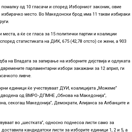
 помалку од 10 гласачи и според Изборниот законик, овие
о избирачко место. Во Македонски брод има 11 такви избираки
руги.
 места, а ќе се гласа за 15 политички партии и коалиции
според статистиката на ДИК, 675 (42,78 отсто) се жени, а 903
а на Владата за запирање на изборните дејствија и одлуката
двремените парламентарни избори закажани за 12 април, ги
асачкото ливче.
орни единици ќе учествуваат ДУИ, коалицијата „Можеме”
редводена од ВМРО-ДПМНЕ „Обнова на Македонија”,
на, секогаш Македонија”, Демократи, Алијанса за Албанците и
вуваат во „шестката”, односно поднесоа листи само за
ја” доставила кандидатски листи за изборите единици 1, 2 и 5, а