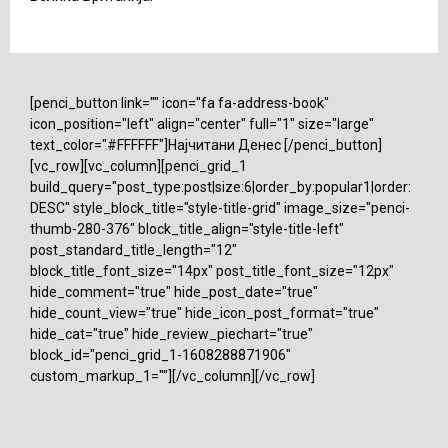
[penci_button link="" icon="fa fa-address-book"
icon_position="left" align="center" full="1" size="large"
text_color="#FFFFFF"]Најчитани Денес [/penci_button]
[vc_row][vc_column][penci_grid_1
build_query="post_type:post|size:6|order_by:popular1|order:
DESC" style_block_title="style-title-grid" image_size="penci-
thumb-280-376" block_title_align="style-title-left"
post_standard_title_length="12"
block_title_font_size="14px" post_title_font_size="12px"
hide_comment="true" hide_post_date="true"
hide_count_view="true" hide_icon_post_format="true"
hide_cat="true" hide_review_piechart="true"
block_id="penci_grid_1-1608288871906"
custom_markup_1=""][/vc_column][/vc_row]