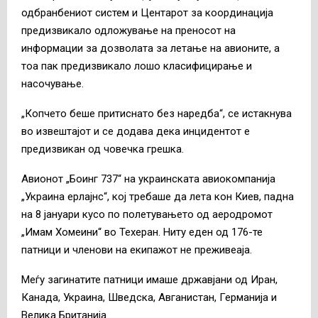
одбранбениот систем и Центарот за координација
предизвикало одложување на преносот на
информации за дозволата за летање на авионите, а
тоа пак предизвикало лошо класифицирање и
насочување.
„Копчето беше притиснато без наредба“, се истакнува
во извештајот и се додава дека инцидентот е
предизвикан од човечка грешка.
Авионот „Боинг 737“ на украинската авиокомпанија
„Украина ерлајнс“, кој требаше да лета кон Киев, падна
на 8 јануари кусо по полетувањето од аеродромот
„Имам Хомеини“ во Техеран. Ниту еден од 176-те
патници и членови на екипажот не преживеаја.
Меѓу загинатите патници имаше државјани од Иран,
Канада, Украина, Шведска, Авганистан, Германија и
Велика Британија.