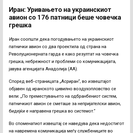
Иран: Уривањето на украинскиот
авион со 176 патници беше човечка
грешка
Иран соопшти дека погодувањето на украинскиот
патнички авион со два проектила од страна на
Револуционерната гарда е како резултат на човечка
грешка, небрежност и проблеми со комуникацијата,
јавува агенцијата Анадолија (АА).
Според веб-страницата „Асриран“, во извештајот
објавен од иранското цивилно воздухопловство се
вели: „По преместувањето на одбранбениот систем,
патничкиот авион се сметаше за непријателски авион,
бидејќи е направена грешка во системот.“
Во споменатиот извештај се наведува дека недостигот
на навремена комуникација меѓу службениците во