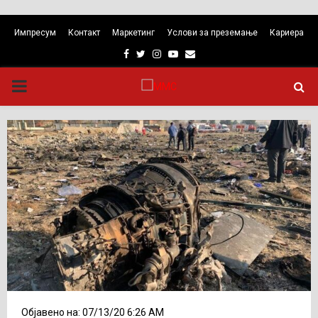
Импресум
Контакт
Маркетинг
Услови за преземање
Кариера
Facebook
Twitter
Instagram
Youtube
Email
PRIMARY
MENU
Објавено на: 07/13/20 6:26 AM