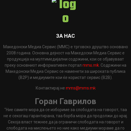
ЗА НАС
Македонски Медиа Сервис (ММС) е трговско друштво основано
2008 година. Основна дејност на Македоски Медиа Сервис е
продукција на мултимедијални содржини, кои се објавуваат
преку основниот информативен портал
mms.mk
. Содржини на
Македонски Медиа Сервис се наменети за широката публика
(B2P) и медиумите кои ќе користат сервис (B2B).
Контактирај не
mms@mms.mk
Горан Гаврилов
"Ние самите мора да се избориме за слободата на говорот, таа
не е секогаш гарантирана, таа борба мора да продолжи до крај.
Секоја власт тежнее да ја ограничи слободата на говорот и
слободата на мислењето но ние како медиуми мораме да го