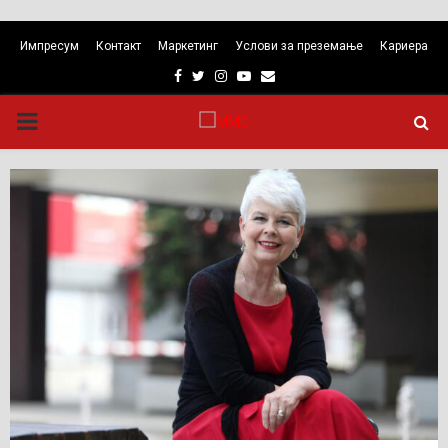
Импресум
Контакт
Маркетинг
Услови за преземање
Кариера
Facebook
Twitter
Instagram
Youtube
Email
PRIMARY
MENU