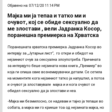
Објавено на: 07/12/20 11:14 PM
Мајка ми ја тепаа и татко ми и
очувот, кој се обиде сексуално да
ме злостави , вели Јадранка Косор,
поранешна премиерка на Хрватска
Поранешната хрватска премиерка Јадранка Косор во
интервју за „Јутарњи лист“, го откри и обидот на
нејзиниот очув за сексуална злоупотреба. Причината
за интервјуто беше нејзината нова книга „Премиер“ во
која ги опиша овие вознемирувачки детали. Се сетила
на моментите кога нејзиниот татко ја напуштил, а потоа
и очувот ја злоставувале мајка и и кога очувот се
обидел сексуално да ја злостави и неа.
-Мајка ми безмилосно, се надевам и тајно ја тепаше во
собата, а мајка ми го криеше тоа од нејзината мајка, но