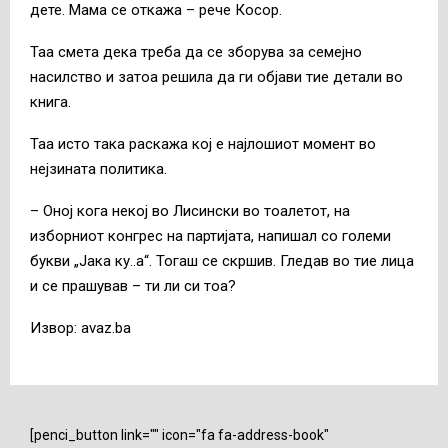
дете. Мама се откажа – рече Косор.
Таа смета дека треба да се зборува за семејно
насилство и затоа решила да ги објави тие детали во
книга.
Таа исто така раскажа кој е најлошиот момент во
нејзината политика.
– Оној кога некој во Лисински во тоалетот, на
изборниот конгрес на партијата, напишал со големи
букви „Јака ку..а“. Тогаш се скршив. Гледав во тие лица
и се прашував – ти ли си тоа?
Извор: avaz.ba
[penci_button link="" icon="fa fa-address-book"