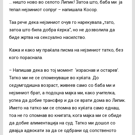
… ништо ново во селото Липик! Затоа што, баба ми ја
тепал нејзиниот сопруг – напишала Косор.
Таа рече дека нејзиниот очув го нарекувала „тато,
затоа што била добра ќерка“, но не дозволила да
биде жртва на сексуално насилство.
Кажа и како му праќала писма на нејзиниот татко, без
кого пораснала.
– Напишав дека во тој момент ’израснав и остарев’.
Татко ми не се споменуваше во куќата. До
седумгодишна возраст, живеев само со баба ми и
нејзиниот брат, а подоцна мајка ми, како учителка,
успеа да добие трансфер и да се врати дома во Липик.
Името на татко ми се спомна во куќата само еднаш,
тоа не го спомнав во книгата, кога мајка ми се обиде
да добие алиментација на суд. Татко ми дошол со
двајца адвокати за да се одбрани од сопственото