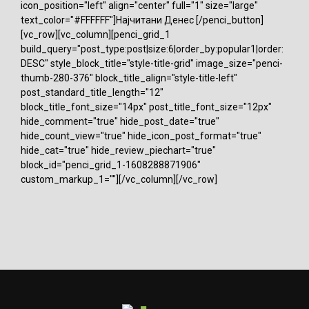
icon_position="left" align="center" full="1" size="large"
text_color="#FFFFFF"]Најчитани Денес [/penci_button]
[vc_row][vc_column][penci_grid_1
build_query="post_type:post|size:6|order_by:popular1|order:
DESC" style_block_title="style-title-grid" image_size="penci-
thumb-280-376" block_title_align="style-title-left"
post_standard_title_length="12"
block_title_font_size="14px" post_title_font_size="12px"
hide_comment="true" hide_post_date="true"
hide_count_view="true" hide_icon_post_format="true"
hide_cat="true" hide_review_piechart="true"
block_id="penci_grid_1-1608288871906"
custom_markup_1=""][/vc_column][/vc_row]