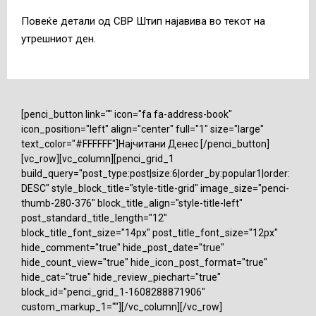
Повеќе детали од СВР Штип најавива во текот на
утрешниот ден.
[penci_button link="" icon="fa fa-address-book"
icon_position="left" align="center" full="1" size="large"
text_color="#FFFFFF"]Најчитани Денес [/penci_button]
[vc_row][vc_column][penci_grid_1
build_query="post_type:post|size:6|order_by:popular1|order:
DESC" style_block_title="style-title-grid" image_size="penci-
thumb-280-376" block_title_align="style-title-left"
post_standard_title_length="12"
block_title_font_size="14px" post_title_font_size="12px"
hide_comment="true" hide_post_date="true"
hide_count_view="true" hide_icon_post_format="true"
hide_cat="true" hide_review_piechart="true"
block_id="penci_grid_1-1608288871906"
custom_markup_1=""][/vc_column][/vc_row]