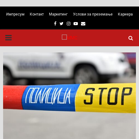
Импресум
Контакт
Маркетинг
Услови за преземање
Кариера
Facebook
Twitter
Instagram
Youtube
Email
PRIMARY
MENU