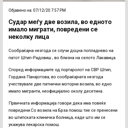
Објавено на: 07/12/20 7:57 PM
Судар меѓу две возила, во едното
имало миграти, повредени се
неколку лица
Сообраќајна незгода се случи доцна попладнево на
патот Штип-Радовиш , во близна на селото Лакавица.
Според информациите од портаролот на СВР Штип,
Гордана Панајотова, во сообраќајната незгода
учествувале две патнички моторни возила, во едно
имало мигранти, неофицијално околу десетина.
Првичната информација говори дека има повеќе
повредени.Со возила на Брза помош тие се пренесени
во штипската клиничка болница, каде што им се
укажува лекарска помош.