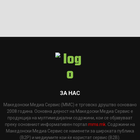
ЗА НАС
Македонски Медиа Сервис (ММС) е трговско друштво основано
2008 година. Основна дејност на Македоски Медиа Сервис е
продукција на мултимедијални содржини, кои се објавуваат
преку основниот информативен портал
mms.mk
. Содржини на
Македонски Медиа Сервис се наменети за широката публика
(B2P) и медиумите кои ќе користат сервис (B2B).