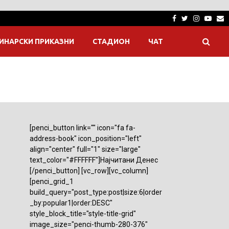
Facebook
Twitter
Instagra
Yout
E
ИНАРСКИ ПРИКАЗНИ
СТАДИОН
ЧАТ
[penci_button link="" icon="fa fa-
address-book" icon_position="left"
align="center" full="1" size="large"
text_color="#FFFFFF"]Најчитани Денес
[/penci_button] [vc_row][vc_column]
[penci_grid_1
build_query="post_type:post|size:6|order
_by:popular1|order:DESC"
style_block_title="style-title-grid"
image_size="penci-thumb-280-376"