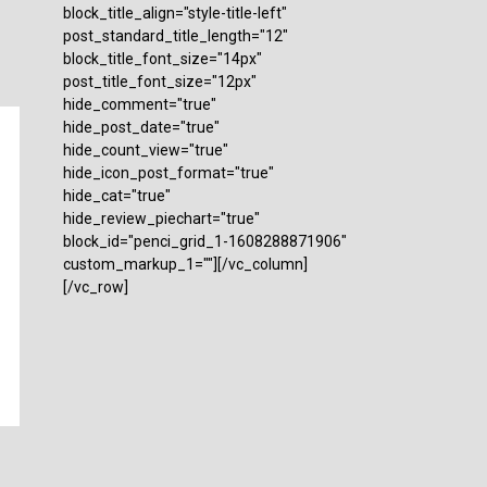
block_title_align="style-title-left"
post_standard_title_length="12"
block_title_font_size="14px"
post_title_font_size="12px"
hide_comment="true"
hide_post_date="true"
hide_count_view="true"
hide_icon_post_format="true"
hide_cat="true"
hide_review_piechart="true"
block_id="penci_grid_1-1608288871906"
custom_markup_1=""][/vc_column]
[/vc_row]