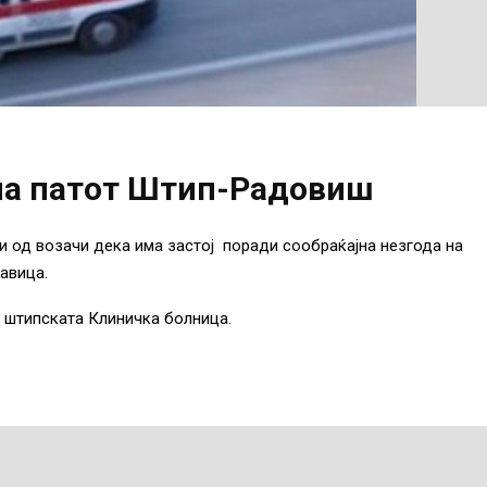
 на патот Штип-Радовиш
 од возачи дека има застој поради сообраќајна незгода на
авица.
н штипската Клиничка болница.