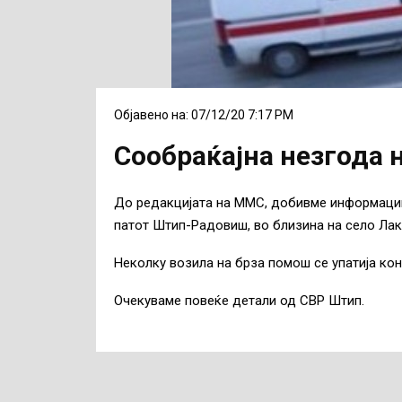
Објавено на: 07/12/20 7:17 PM
Сообраќајна незгода
До редакцијата на ММС, добивме информации
патот Штип-Радовиш, во близина на село Лак
Неколку возила на брза помош се упатија ко
Очекуваме повеќе детали од СВР Штип.