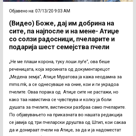
Објавено на: 07/13/20 9:03 AM
(Видео) Боже, дај им добрина на
сите, па најпосле и на мене- Атиџе
со солзи радосници, пчеларите и
подарија шест семејства пчели
„Не ме плаши корона, туку лоши луѓе“, ова беше
реченицата, која хероината од документарецот
„Медена земја“, Атиџе Муратова ја кажа неодамна за
mms.mk, а се однесуваше на оние, кои и ги украдоа
пчелите. Оваа порака од Атиџе сите не растажи, но
како таа навистина се чувствува и колку ја боли
душата за пчелите, вистински разбраа само пчеларите.
По објавувањето на приказната во нашата редакција
се јавија од три пчеларски друштва од Штип, кои сакаа
да и донираат пчели на Атиџе, за да и ја надоместат