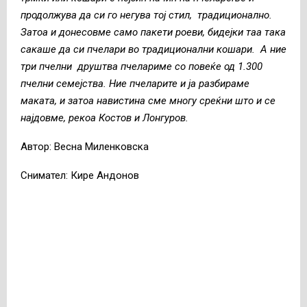
продолжува да си го негува тој стил, традиционално.
Затоа и донесовме само пакети роеви, бидејки таа така
сакаше да си пчелари во традиционални кошари. А ние
три пчелни друштва пчелариме со повеќе од 1.300
пчелни семејства. Ние пчеларите и ја разбираме
маката, и затоа навистина сме многу среќни што и се
најдовме, рекоа Костов и Лонгуров.
Автор: Весна Миленковска
Снимател: Кире Андонов