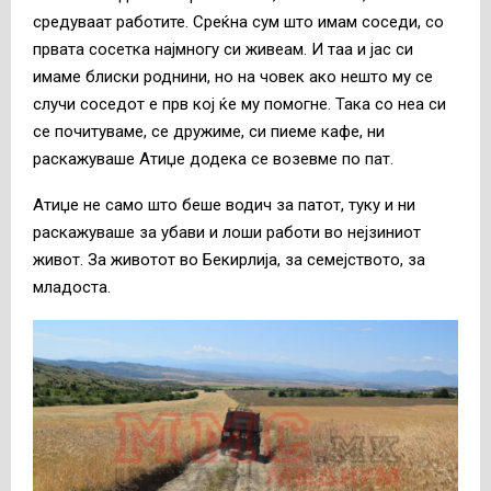
средуваат работите. Среќна сум што имам соседи, со
првата сосетка најмногу си живеам. И таа и јас си
имаме блиски роднини, но на човек ако нешто му се
случи соседот е прв кој ќе му помогне. Така со неа си
се почитуваме, се дружиме, си пиеме кафе, ни
раскажуваше Атиџе додека се возевме по пат.
Атиџе не само што беше водич за патот, туку и ни
раскажуваше за убави и лоши работи во нејзиниот
живот. За животот во Бекирлија, за семејството, за
младоста.