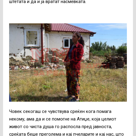
штетата и да и ја вратат насмевката.
Човек секогаш се чувствува среќен кога помага
некому, ама да и се помогне на Атиџе, која целиот
живот со чиста душа го распосла пред јавноста,
среќата беше преголема и кај пчеларите и кај нас, што