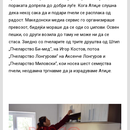
пораката допрела до добри луѓе. Кога Атиџе слушна
дека некој сака да и подари пчели се расплака од
радост. Македонски медиа сервис го организираше
превозот, бидејќи мораше да се оди со џипови. Освен
пешки, со други возила до таму не може ни да се
стаса. Заедно со пчеларите од трите друштва од Штип
„Пчеларство Би-мед“, на Игор Костов, потоа
„Пчеларство Лонгурови“ на Аксенче Лонгуров и
„Пчеларство Миловски“, кои носеа шест семејства
пчели, неодамна тргнавме да ја израдуваме Атиџе.