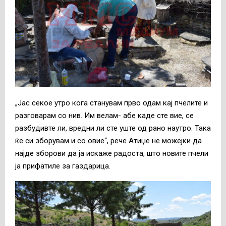
„Јас секое утро кога станувам прво одам кај пчелите и
разговарам со нив. Им велам- абе каде сте вие, се
разбудивте ли, вредни ли сте уште од рано наутро. Така
ќе си зборувам и со овие“, рече Атиџе не можејки да
најде зборови да ја искаже радоста, што новите пчели
ја прифатиле за газдарица.