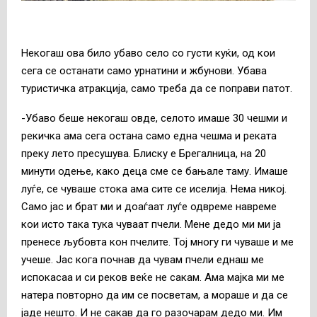
Некогаш ова било убаво село со густи куќи, од кои
сега се останати само урнатини и жбунови. Убава
туристичка атракција, само треба да се поправи патот.
-Убаво беше некогаш овде, селото имаше 30 чешми и
рекичка ама сега остана само една чешма и реката
преку лето пресушува. Блиску е Брегалница, на 20
минути одење, како деца сме се бањале таму. Имаше
луѓе, се чуваше стока ама сите се иселија. Нема никој.
Само јас и брат ми и доаѓаат луѓе одвреме навреме
кои исто така тука чуваат пчели. Мене дедо ми ми ја
пренесе љубовта кон пчелите. Тој многу ги чуваше и ме
учеше. Јас кога почнав да чувам пчели еднаш ме
испокасаа и си реков веќе не сакам. Ама мајка ми ме
натера повторно да им се посветам, а мораше и да се
јаде нешто. И не сакав да го разочарам дедо ми. Им