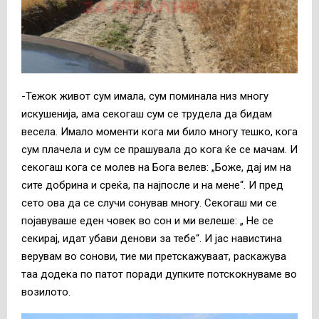
-Тежок живот сум имала, сум поминала низ многу
искушенија, ама секогаш сум се трудела да бидам
весела. Имало моменти кога ми било многу тешко, кога
сум плачела и сум се прашувала до кога ќе се мачам. И
секогаш кога се молев на Бога велев: „Боже, дај им на
сите добрина и среќа, па најпосле и на мене“. И пред
сето ова да се случи сонував многу. Секогаш ми се
појавуваше еден човек во сон и ми велеше: „ Не се
секирај, идат убави денови за тебе“. И јас навистина
верувам во сонови, тие ми претскажуваат, раскажува
таа додека по патот поради дупките потскокнуваме во
возилото.