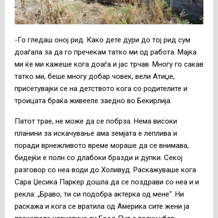
-Го гледаш оној рид. Како дете дури до тој рид сум
доаѓала за да го пречекам татко ми од работа. Мајка
ми ќе ми кажеше кога доаѓа и јас трчав. Многу го сакав
татко ми, беше многу добар човек, вели Атиџе,
присетувајки се на детството кога со родителите и
троицата браќа живееле заедно во Бекирлија.
Патот трае, не може да се побрза. Нема високи
планини за искачување ама земјата е леплива и
поради врнежливото време мораше да се внимава,
бидејќи е полн со длабоки бразди и дупки. Секој
разговор со неа води до Холивуд. Раскажуваше кога
Сара Џесика Паркер дошла да се поздрави со неа и и
рекла: „Браво, ти си подобра актерка од мене“. Ни
раскажа и кога се вратила од Америка сите жени ја