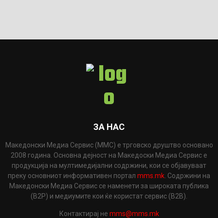
ЗА НАС
Македонски Медиа Сервис (ММС) е трговско друштво основано
2008 година. Основна дејност на Македоски Медиа Сервис е
продукција на мултимедијални содржини, кои се објавуваат
преку основниот информативен портал
mms.mk
. Содржини на
Македонски Медиа Сервис се наменети за широката публика
(B2P) и медиумите кои ќе користат сервис (B2B).
Контактирај не
mms@mms.mk