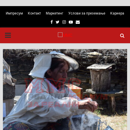
Импресум
Контакт
Маркетинг
Услови за преземање
Кариера
Facebook
Twitter
Instagram
Youtube
Email
PRIMARY
MENU