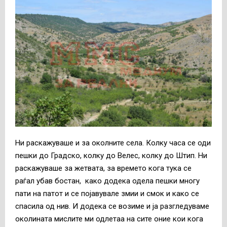
Ни раскажуваше и за околните села. Колку часа се оди
пешки до Градско, колку до Велес, колку до Штип. Ни
раскажуваше за жетвата, за времето кога тука се
раѓал убав бостан, како додека одела пешки многу
пати на патот и се појавувале змии и смок и како се
спасила од нив. И додека се возиме и ја разгледуваме
околината мислите ми одлетаа на сите оние кои кога