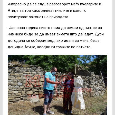
интересно да се слуша разговорот меѓу пчеларите и
Атиџе за тоа како живеат пчелите и како го
почитуваат законот на природата.
-Јас оваа година ништо нема да земам од нив, се за
нив нека биде за да имаат зимата што да јадат. Дури
догодина ќе соберам мед, ако има и за мене, беше
децидна Атиџе, носејки ги трмките по патчето.