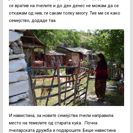
се вратив на пчелите и до ден денес не можам да се
откажам од нив, ги сакам толку многу. Тие ми се како
семејство, додаде таа.
И навистина, за новите семејства пчели направила
место на темелите од старата куќа. Почна
пчеларската дружба и подароците. Беше навистина