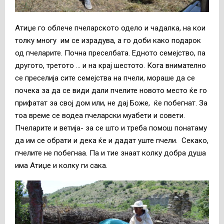
Атиџе го облече пчеларското одело и чадалка, на кои
толку многу им се израдува, а го доби како подарок
од пчеларите. Почна преселбата. Едното семејство, па
другото, третото … и на крај шестото. Кога внимателно
се преселија сите семејства на пчели, мораше да се
почека за да се види дали пчелите новото место ќе го
прифатат за свој дом или, не дај Боже, ќе побегнат. За
тоа време се водеа пчеларски муабети и совети.
Пчеларите и ветија- за се што и треба помош понатаму
да им се обрати и дека ќе и дадат уште пчели. Секако,
пчелите не побегнаа. Па и тие знаат колку добра душа
има Атиџе и колку ги сака.