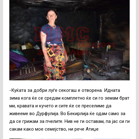
-Куќата за добри луѓе секогаш е отворена. Идната
зима кога ќе се средам комплетно ќе си го земам брат
ми, кравата и кучето и сите ќе се преселиме да
живееме во Дурфулија. Во Бекирлија ќе одам само за
да се грижам за пчелите. Нив не ги оставам, па јас си ги
сакам како мое семејство, ни рече Атиџе