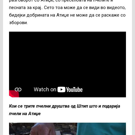
песната за крај.. Сето тоа може да се види во видеото,
бидејки добрината на Атиџе не може да се раскаже со
зборови.
Кои се трите пчелни друштва од Штип што и подарија
пчели на Атиџе