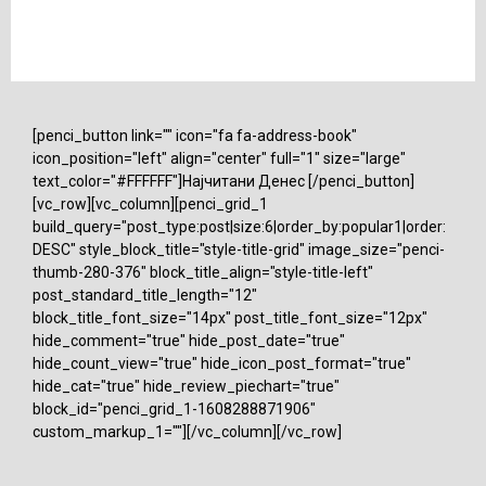
[penci_button link="" icon="fa fa-address-book"
icon_position="left" align="center" full="1" size="large"
text_color="#FFFFFF"]Најчитани Денес [/penci_button]
[vc_row][vc_column][penci_grid_1
build_query="post_type:post|size:6|order_by:popular1|order:
DESC" style_block_title="style-title-grid" image_size="penci-
thumb-280-376" block_title_align="style-title-left"
post_standard_title_length="12"
block_title_font_size="14px" post_title_font_size="12px"
hide_comment="true" hide_post_date="true"
hide_count_view="true" hide_icon_post_format="true"
hide_cat="true" hide_review_piechart="true"
block_id="penci_grid_1-1608288871906"
custom_markup_1=""][/vc_column][/vc_row]