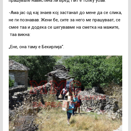
прашувале навистина ли Бред Пит е толку убав.
-Ама јас од кај знаев кој застанал до мене да се слика,
не ги познавав. Жени бе, сите за него ме прашуваат, се
смее таа и додека се шегувавме на сметка на мажите,
таа викна:
„Ене, она таму е Бекирлија“.