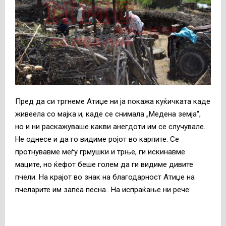
Пред да си тргнеме Атиџе ни ја покажа куќичката каде
живеела со мајка и, каде се снимала „Медена земја“,
но и ни раскажуваше какви анегдоти им се случувале.
Не однесе и да го видиме ројот во карпите. Се
протнувавме меѓу грмушки и трње, ги искинавме
маците, но ќефот беше голем да ги видиме дивите
пчели. На крајот во знак на благодарност Атиџе на
пчеларите им запеа песна.. На испраќање ни рече: