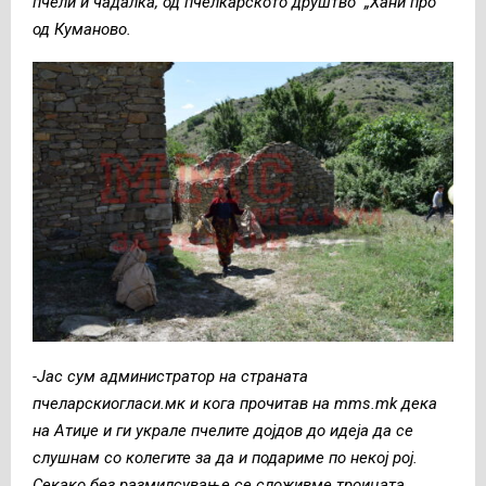
пчели и чадалка, од пчелкарското друштво „Хани про “
од Куманово.
-Јас сум администратор на страната
пчеларскиогласи.мк и кога прочитав на mms.mk
дека
на Атиџе и ги украле пчелите дојдов до идеја да се
слушнам со колегите за да и подариме по некој рој.
Секако без размилсување се сложивме троицата