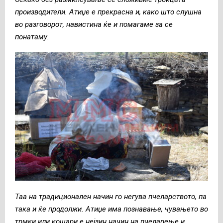
производители. Атиџе е прекрасна и, како што слушна
во разговорот, навистина ќе и помагаме за се
понатаму.
Таа на традиционален начин го негува пчеларството, па
така и ќе продолжи. Атиџе има познавање, чувањето во
трмки или кошари е нејзин начин на пчеларење и