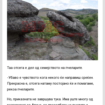
Таа отсега е дел од семејството на пчеларите.
-Убаво е чувството кога некого ќе направиш среќен.
Прекрасна е, отсега натаму постојано ќе и помагаме,
рекоа пчеларите.
Но, приказната не завршува тука. Има уште многу од
разговорот со Атиџе, со преселбата на пчелите и