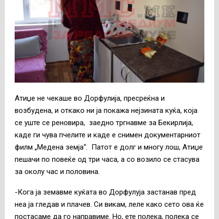
Атиџе не чекаше во Дорфулија, пресреќна и
возбудена, и откако ни ја покажа нејзината куќа, која
се уште се реновира, заедно тргнавме за Бекирлија,
каде ги чува пчелите и каде е снимен документарниот
филм „Медена земја“. Патот е долг и многу лош, Атиџе
пешачи по повеќе од три часа, а со возило се стасува
за околу час и половина.
-Кога ја земавме куќата во Дорфулуја застанав пред
неа ја гледав и плачев. Си викам, леле како сето ова ќе
постасаме да го направиме. Но, ете полека, полека се