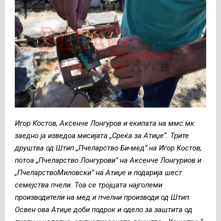
Игор Костов, Аксенче Лонгуров и екипата на ммс.мк
заедно ја изведоа мисијата „Среќа за Атиџе“. Трите
друштва од Штип „Пчеларство Би-мед“ на Игор Костов,
потоа „Пчеларство Лонгурови“ на Аксенче Лонгуриов и
„ПчеларствоМиловски“ на Атиџе и подарија шест
семејства пчели. Тоа се тројцата најголеми
производители на мед и пчелни производи од Штип.
Освен ова Атиџе доби подрок и одело за заштита од