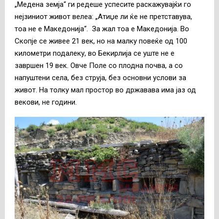
„Медена земја“ ги редеше успесите раскажувајќи го
нејзиниот живот велеа: „Атиџе ли ќе не претставува,
тоа не е Македонија“. За жал тоа е Македонија. Во
Скопје се живее 21 век, но на малку повеќе од 100
километри подалеку, во Бекирлија се уште не е
завршен 19 век. Овче Поле со плодна почва, а со
напуштени села, без струја, без основни услови за
живот. На толку мал простор во државава има јаз од
векови, не години.