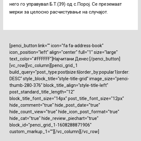
него го управувал Б.Т.(39) од с.Порој. Се преземаат
мерки за целосно расчистување на случајот.
[penci_button link="" icon="fa fa-address-book"
icon_position="left" align="center" full="1" size="large"
text_color="#FFFFFF"]Најчитани Денес [/penci_button]
[vc_row][vc_column][penci_grid_1
build_query="post_type:post|size:6|order_by:popular1|order:
DESC" style_block_title="style-title-grid" image_size="penci-
thumb-280-376" block_title_align="style-title-left"
post_standard_title_length="12"
block_title_font_size="14px" post_title_font_size="12px"
hide_comment="true" hide_post_date="true"
hide_count_view="true" hide_icon_post_format="true"
hide_cat="true" hide_review_piechart="true"
block_id="penci_grid_1-1608288871906"
custom_markup_1=""][/vc_column][/vc_row]