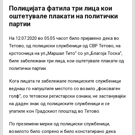
Полицијата фатила три лица кои
оштетувале плакати на политички
партии
На 12.07.2020 во 05.05 часот било пријавено дека во
Тетово, од полициски службеници од СВР Тетово, на
крстосница на ул.„Маршал Тито“ со ул.„Благоја Тоска“,
биле забележани три лица, кои оштетувале плакати од
политички партии.
Кога лицата ги забележале полициските службеници
веднаш го напуштиле местото со возило „фоксваген
голф“, со тетовски регистарски ознаки, не застанувајќи
на даден знак од полициските службеници и се
упатиле кон Градскиот плоштад во Тетово.
По преземени мерки од полициски службеници,
возилото било сопрено и било констатирано дека