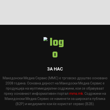
ЗА НАС
Македонски Медиа Сервис (ММС) е трговско друштво основано
2008 година. Основна дејност на Македоски Медиа Сервис е
продукција на мултимедијални содржини, кои се објавуваат
преку основниот информативен портал
mms.mk
. Содржини на
Македонски Медиа Сервис се наменети за широката публика
(B2P) и медиумите кои ќе користат сервис (B2B).