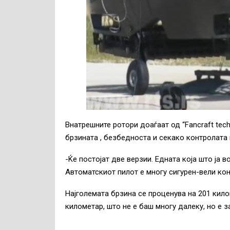
Внатрешните ротори доаѓаат од “Fancraft tech
брзината , безбедноста и секако контролата
-Ќе постојат две верзии. Едната која што ја в
Автоматскиот пилот е многу сигурен-вели кон
Најголемата брзина се проценува на 201 кил
километар, што не е баш многу далеку, но е 