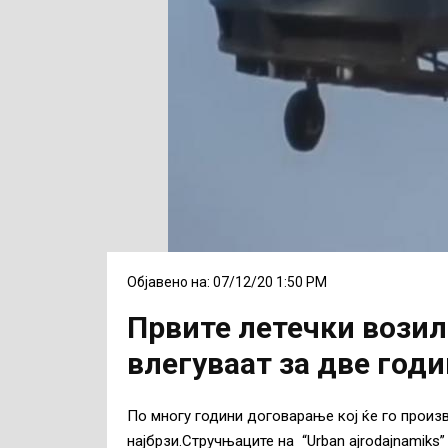
Објавено на: 07/12/20 1:50 PM
Првите летечки возил
влегуваат за две год
По многу години договарање кој ќе го произ
најбрзи.Стручњаците на “Urban ajrodajnamiks”