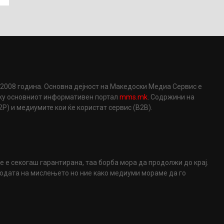
2008 година. Основна дејност на Македоски Медиа Сервис е
еку основниот информативен портал
mms.mk
. Содржини на
) и медиумите кои ќе користат сервис (B2B).
не е секогаш гарантирана, таа борба мора да продолжи до крај.
ободата на мислењето но ние како медиуми мораме да го