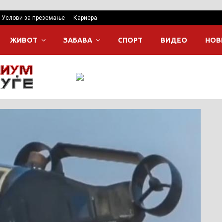
Услови за преземање
Кариера
ЖИВОТ
ЗАБАВА
СПОРТ
ВИДЕО
НОВ