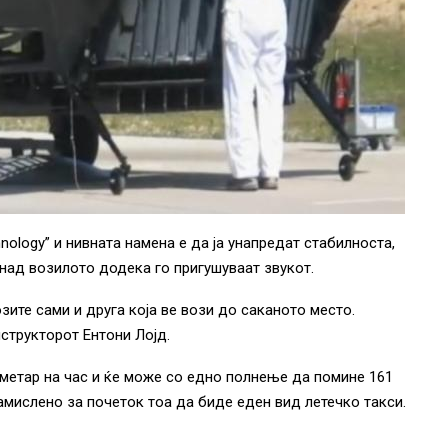
nology” и нивната намена е да ја унапредат стабилноста,
 над возилото додека го пригушуваат звукот.
озите сами и друга која ве вози до саканото место.
структорот Ентони Лојд.
ометар на час и ќе може со едно полнење да помине 161
замислено за почеток тоа да биде еден вид летечко такси.