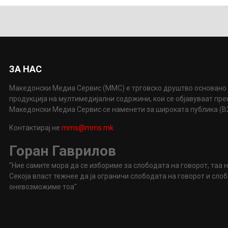
ЗА НАС
Македонски Медиа Сервис (ММС) е трговско друштво основано 
продукција на мултимедијални содржини, кои се објавуваат пр
Македонски Медиа Сервис се наменети за широката публика (B2P
Контактирај не
mms@mms.mk
Горан Гаврилов
"Ние самите мора да се избориме за слободата на говорот, таа 
Секоја власт тежнее да ја ограничи слободата на говорот и сл
оневозможиме тоа"