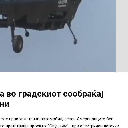
а во градскиот сообраќај
ини
веде првиот летечки автомобил, сепак Американците беа
 го претставија проектот”CityHawk” –прв електричен летечки