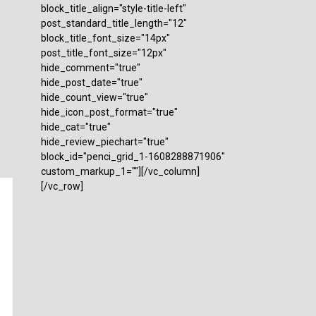
block_title_align="style-title-left"
post_standard_title_length="12"
block_title_font_size="14px"
post_title_font_size="12px"
hide_comment="true"
hide_post_date="true"
hide_count_view="true"
hide_icon_post_format="true"
hide_cat="true"
hide_review_piechart="true"
block_id="penci_grid_1-1608288871906"
custom_markup_1=""][/vc_column]
[/vc_row]