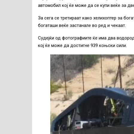
автомобил кој ќе може да се купи веќе за дв
За сега се третираат како хелихоптер за бога
богаташи веќе застанале во ред и чекаат.
Судејќи од фотографиите ќе има два водоро
кој ќе може да достигне 939 коњски сили.