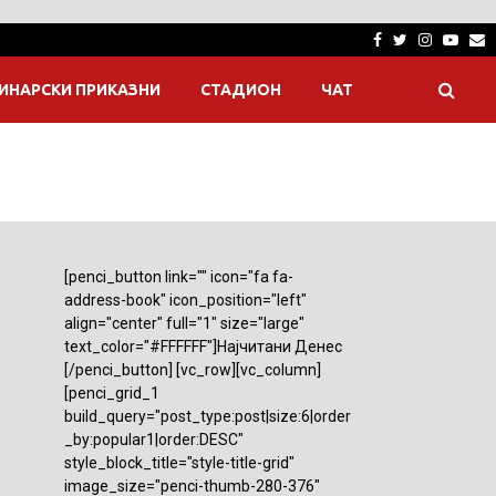
Facebook
Twitter
Instagra
Yout
E
ИНАРСКИ ПРИКАЗНИ
СТАДИОН
ЧАТ
[penci_button link="" icon="fa fa-
address-book" icon_position="left"
align="center" full="1" size="large"
text_color="#FFFFFF"]Најчитани Денес
[/penci_button] [vc_row][vc_column]
[penci_grid_1
build_query="post_type:post|size:6|order
_by:popular1|order:DESC"
style_block_title="style-title-grid"
image_size="penci-thumb-280-376"