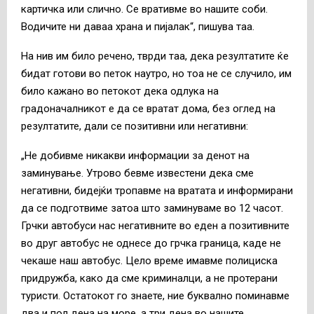
картичка или слично. Се вративме во нашите соби.
Водичите ни даваа храна и пијалак“, пишува таа.
На нив им било речено, тврди таа, дека резултатите ќе
бидат готови во петок наутро, но тоа не се случило, им
било кажано во петокот дека одлука на
градоначалникот е да се вратат дома, без оглед на
резултатите, дали се позитивни или негативни:
„Не добивме никакви информации за денот на
заминување. Утрово бевме известени дека сме
негативни, бидејќи тропавме на вратата и информирани
да се подготвиме затоа што заминуваме во 12 часот.
Грчки автобуси нас негативните во еден а позитивните
во друг автобус не однесе до грчка граница, каде не
чекаше наш автобус. Цело време имавме полициска
придружба, како да сме криминалци, а не протерани
туристи. Остатокот го знаете, ние буквално поминавме
два и пол дена на море, а три дена во нашите