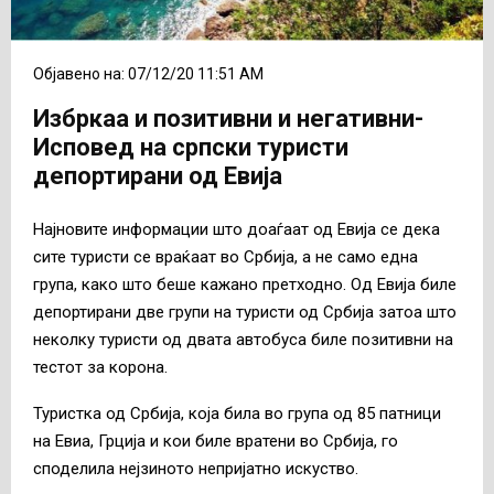
Објавено на: 07/12/20 11:51 AM
Избркаа и позитивни и негативни-
Исповед на српски туристи
депортирани од Евија
Најновите информации што доаѓаат од Евија се дека
сите туристи се враќаат во Србија, а не само една
група, како што беше кажано претходно. Од Евија биле
депортирани две групи на туристи од Србија затоа што
неколку туристи од двата автобуса биле позитивни на
тестот за корона.
Туристка од Србија, која била во група од 85 патници
на Евиа, Грција и кои биле вратени во Србија, го
споделила нејзиното непријатно искуство.