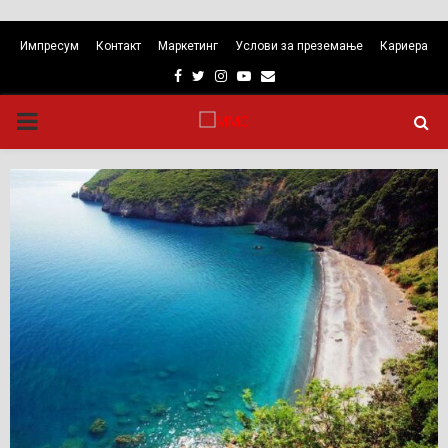
Импресум
Контакт
Маркетинг
Услови за преземање
Кариера
Facebook
Twitter
Instagram
Youtube
Email
PRIMARY
MENU