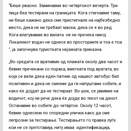
“Беше ужасно. Заминавме во четвртокот вечерта. Три
лица беа тестирани на границата. Кога стигнавме таму,
ни беше кажано дека сме пристигнале на најбезбедно
место, дека не ни требаат маски, дека се е во ред.
Кога влегувавме во вилата не не пречека никој.
Локалниот водач не однесе во просториите и тоа е тоа
“, ја започнува туристката нејзината приказна.
„Во средата се вративме од плажата околу два часот и
бевме пречекани со порака, вметната под вратата, во
која се вели дека еден патник од нашиот автобус бил
позитивен и дека не смееме да ги напуштаме собите, и
како ќе дојдат да не тестираат. Во шок, се јавивме на
водичот, кој ни рече дека ќе дојде во текот на денот.
Останавме во собите до четврток. Околу 12 часот,
бевме однесени по споредни улички како да сме
лепрозни за тестирање. Тестирањето го правеа луѓе
кои не се претставија, ниту имаа идентификација,