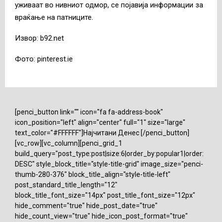
уживаат во нивниот одмор, се појавија информации за
враќање на патниците.
Извор: b92.net
Фото: pinterest.ie
[penci_button link="" icon="fa fa-address-book"
icon_position="left" align="center" full="1" size="large"
text_color="#FFFFFF"]Најчитани Денес [/penci_button]
[vc_row][vc_column][penci_grid_1
build_query="post_type:post|size:6|order_by:popular1|order:
DESC" style_block_title="style-title-grid" image_size="penci-
thumb-280-376" block_title_align="style-title-left"
post_standard_title_length="12"
block_title_font_size="14px" post_title_font_size="12px"
hide_comment="true" hide_post_date="true"
hide_count_view="true" hide_icon_post_format="true"