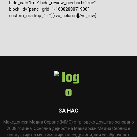
hide_cat="true" hide_review_piechart="true"
block_id="penci_grid_1-1608288871906"
custom_markup_1=""][/vc_column][/vc_row]
ЗА НАС
Македонски Медиа Сервис (ММС) е трговско друштво основано
2008 година. Основна дејност на Македоски Медиа Сервис е
продукција на мултимедијални содржини, кои се објавуваат