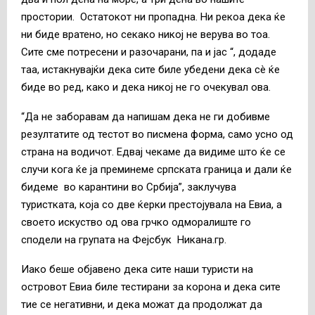
простории. Остатокот ни пропадна. Ни рекоа дека ќе
ни биде вратено, но секако никој не верува во тоа.
Сите сме потресени и разочарани, па и јас “, додаде
таа, истакнувајќи дека сите биле убедени дека сè ќе
биде во ред, како и дека никој не го очекувал ова.
“Да не заборавам да напишам дека не ги добивме
резултатите од тестот во писмена форма, само усно од
страна на водичот. Едвај чекаме да видиме што ќе се
случи кога ќе ја преминеме српската граница и дали ќе
бидеме во карантини во Србија”, заклучува
туристката, која со две ќерки престојувала на Евиа, а
своето искуство од ова грчко одморалиште го
сподели на групата на Фејсбук Никана.гр.
Иако беше објавено дека сите наши туристи на
островот Евиа биле тестирани за корона и дека сите
тие се негативни, и дека можат да продолжат да