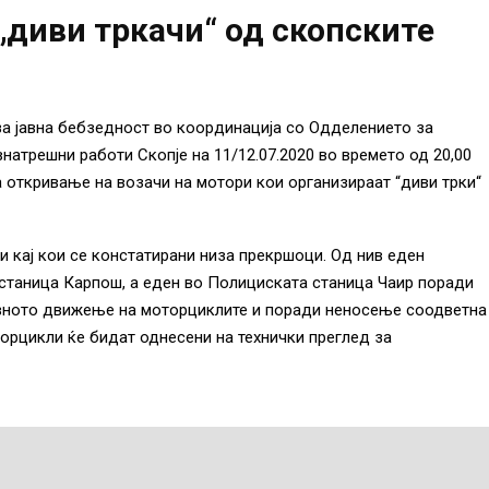
„диви тркачи“ од скопските
за јавна бебзедност во координација со Одделението за
натрешни работи Скопје на 11/12.07.2020 во времето од 20,00
а откривање на возачи на мотори кои организираат “диви трки“
и кај кои се констатирани низа прекршоци. Од нив еден
станица Карпош, а еден во Полициската станица Чаир поради
вното движење на моторциклите и поради неносење соодветна
торцикли ќе бидат однесени на технички преглед за