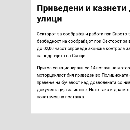
Приведени и казнети 
улици
Секторот за сообраќајни работи при Бирото 
безбедност на сообраќајот при Секторот за в
до 02,00 часот спроведе акциска контрола з
на подрачјето на Скопје.
Притоа санкционирани се 14 возачи на мотор
моторциклист бил приведен во Полициската 
правење на бучавост над дозволената со ни
документација за истите. Исто така и два мо
понатамошна постапка.