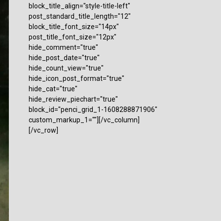
block_title_align="style-title-left"
post_standard_title_length="12"
block_title_font_size="14px"
post_title_font_size="12px"
hide_comment="true"
hide_post_date="true"
hide_count_view="true"
hide_icon_post_format="true"
hide_cat="true"
hide_review_piechart="true"
block_id="penci_grid_1-1608288871906"
custom_markup_1=""][/vc_column]
[/vc_row]