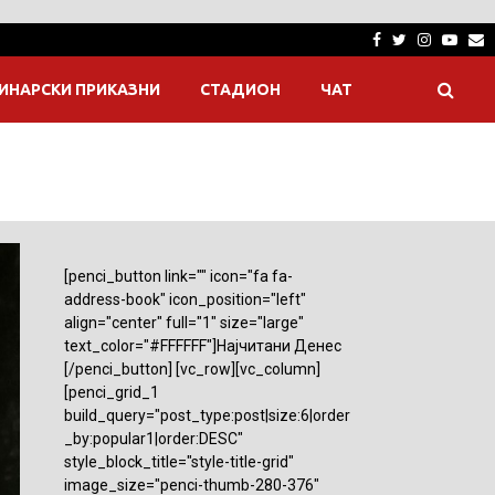
Facebook
Twitter
Instagra
Yout
E
ИНАРСКИ ПРИКАЗНИ
СТАДИОН
ЧАТ
[penci_button link="" icon="fa fa-
address-book" icon_position="left"
align="center" full="1" size="large"
text_color="#FFFFFF"]Најчитани Денес
[/penci_button] [vc_row][vc_column]
[penci_grid_1
build_query="post_type:post|size:6|order
_by:popular1|order:DESC"
style_block_title="style-title-grid"
image_size="penci-thumb-280-376"