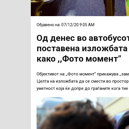
Објавено на: 07/12/20 9:05 AM
Од денес во автобусот
поставена изложбата
како ,,Фото момент”
Објективот на ,,Фото момент” прикажува ,,за
Целта на изложбата да се смести во простор 
уметност која ќе допре до граѓаните кога тие