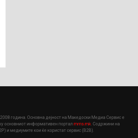
2008 година. Основна дејност на Македоски Медиа Сервис е
еку основниот информативен портал
mms.mk
. Содржини на
) и медиумите кои ќе користат сервис (B2B).