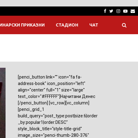
Facebook
Twitter
Instagra
Yout
E
ИНАРСКИ ПРИКАЗНИ
СТАДИОН
ЧАТ
[penci_button link="" icon="fa fa-
address-book" icon_position="left"
align="center" full="1" size="large"
text_color="#FFFFFF"]Најчитани Денес
[/penci_button] [vc_row][vc_column]
[penci_grid_1
build_query="post_type:post|size:6|order
_by:popular1|order:DESC"
style_block_title="style-title-grid"
image_size="penci-thumb-280-376"