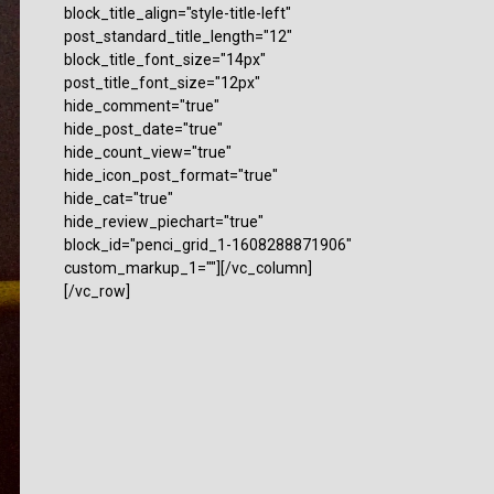
block_title_align="style-title-left"
post_standard_title_length="12"
block_title_font_size="14px"
post_title_font_size="12px"
hide_comment="true"
hide_post_date="true"
hide_count_view="true"
hide_icon_post_format="true"
hide_cat="true"
hide_review_piechart="true"
block_id="penci_grid_1-1608288871906"
custom_markup_1=""][/vc_column]
[/vc_row]