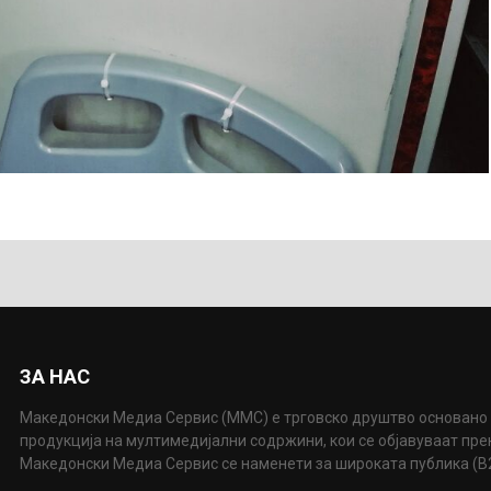
ЗА НАС
Македонски Медиа Сервис (ММС) е трговско друштво основано 
продукција на мултимедијални содржини, кои се објавуваат пр
Македонски Медиа Сервис се наменети за широката публика (B2P