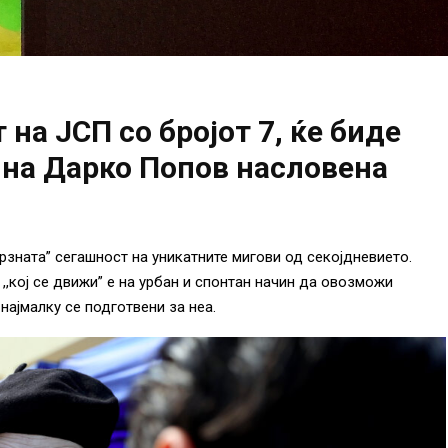
 на ЈСП со бројот 7, ќе биде
 на Дарко Попов насловена
мрзната” сегашност на уникатните мигови од секојдневието.
,,кој се движи” е на урбан и спонтан начин да овозможи
 најмалку се подготвени за неа.