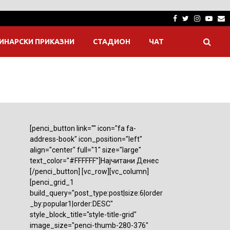
Facebook
Twitter
Instagra
Yout
E
ИНАРСКИ ПРИКАЗНИ
СТАДИОН
ЧАТ
[penci_button link="" icon="fa fa-
address-book" icon_position="left"
align="center" full="1" size="large"
text_color="#FFFFFF"]Најчитани Денес
[/penci_button] [vc_row][vc_column]
[penci_grid_1
build_query="post_type:post|size:6|order
_by:popular1|order:DESC"
style_block_title="style-title-grid"
image_size="penci-thumb-280-376"