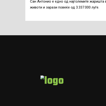
Сан Антонио е едно од најголемите жаришта 
животи и зарази повеќе од 3.337.000 луѓе.