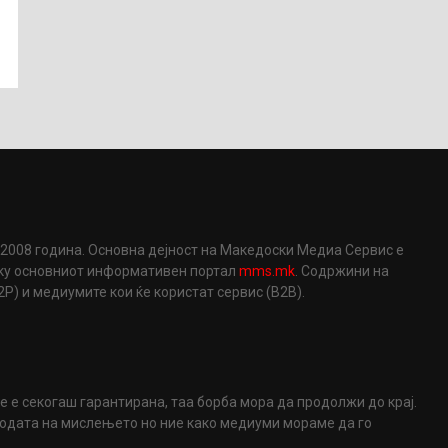
2008 година. Основна дејност на Македоски Медиа Сервис е
еку основниот информативен портал
mms.mk
. Содржини на
) и медиумите кои ќе користат сервис (B2B).
не е секогаш гарантирана, таа борба мора да продолжи до крај.
ободата на мислењето но ние како медиуми мораме да го