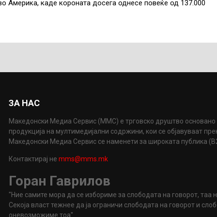
во Америка, каде короната досега однесе повеќе од 137.000
ЗА НАС
Македонски Медиа Сервис (ММС) е трговско друштво основано 
продукција на мултимедијални содржини, кои се објавуваат пр
Македонски Медиа Сервис се наменети за широката публика (B2P
Контактирај не
mms@mms.mk
Горан Гаврилов
"Ние самите мора да се избориме за слободата на говорот, таа 
Секоја власт тежнее да ја ограничи слободата на говорот и сл
оневозможиме тоа"