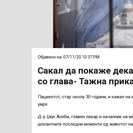
Објавено на: 07/11/20 10:37 PM
Сакал да покаже дека
со глава- Тажна прик
Пациентот, стар околу 30 години, и кажал н
умре.
Д-р Џејн Аплби, главен лекар и началник на 
шокантните последни моменти од животот на