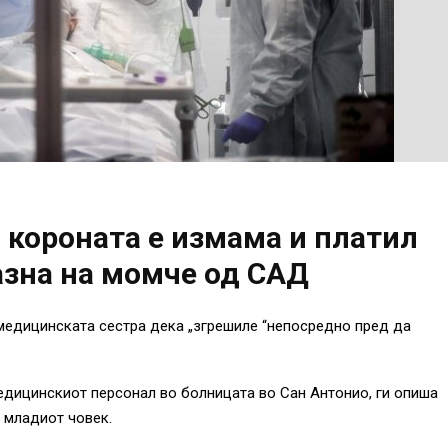
 короната е измама и платил
азна на момче од САД
а медицинската сестра дека „згрешиле “непосредно пред да
медицинскиот персонал во болницата во Сан Антонио, ги опиша
 младиот човек.