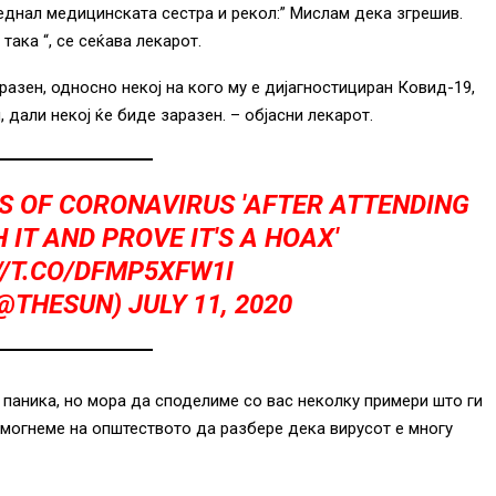
еднал медицинската сестра и рекол:” Мислам дека згрешив.
така “, се сеќава лекарот.
заразен, односно некој на кого му е дијагностициран Ковид-19,
, дали некој ќе биде заразен. – објасни лекарот.
S OF CORONAVIRUS 'AFTER ATTENDING
 IT AND PROVE IT'S A HOAX'
//T.CO/DFMP5XFW1I
(@THESUN)
JULY 11, 2020
 паника, но мора да споделиме со вас неколку примери што ги
омогнеме на општеството да разбере дека вирусот е многу