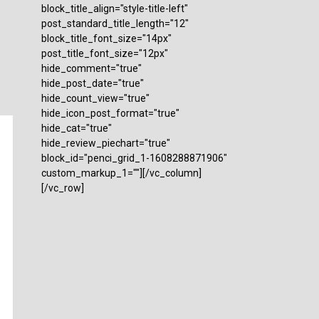
block_title_align="style-title-left"
post_standard_title_length="12"
block_title_font_size="14px"
post_title_font_size="12px"
hide_comment="true"
hide_post_date="true"
hide_count_view="true"
hide_icon_post_format="true"
hide_cat="true"
hide_review_piechart="true"
block_id="penci_grid_1-1608288871906"
custom_markup_1=""][/vc_column]
[/vc_row]