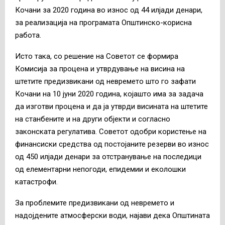
Кочани за 2020 година во износ од 44 илјади денари,
за реализација на програмата Општинско-корисна
работа.
Исто така, со решение на Советот се формира
Комисија за процена и утврдување на висина на
штетите предизвикани од невремето што го зафати
Кочани на 10 јуни 2020 година, којашто има за задача
да изготви процена и да ја утврди висината на штетите
на станбените и на други објекти и согласно
законската регулатива. Советот одобри користење на
финансиски средства од постојаните резерви во износ
од 450 илјади денари за отстранување на последици
од елементарни непогоди, епидемии и еколошки
катастрофи.
За проблемите предизвикани од невремето и
надојдените атмосферски води, најави дека Општината