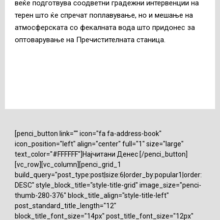
веќе подготвува соодветни градежни интервенции на
терен што ќе спречат поплавување, но и мешање на
атмосферската со фекалната вода што придонес за
оптоварување на Пречистителната станица.
[penci_button link="" icon="fa fa-address-book"
icon_position="left" align="center" full="1" size="large"
text_color="#FFFFFF"]Најчитани Денес [/penci_button]
[vc_row][vc_column][penci_grid_1
build_query="post_type:post|size:6|order_by:popular1|order:
DESC" style_block_title="style-title-grid" image_size="penci-
thumb-280-376" block_title_align="style-title-left"
post_standard_title_length="12"
block_title_font_size="14px" post_title_font_size="12px"