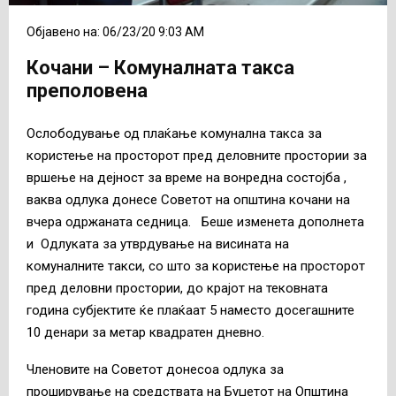
Објавено на: 06/23/20 9:03 AM
Кочани – Комуналната такса
преполовена
Ослободување од плаќање комунална такса за
користење на просторот пред деловните простории за
вршење на дејност за време на вонредна состојба ,
ваква одлука донесе Советот на општина кочани на
вчера одржаната седница. Беше изменета дополнета
и Одлуката за утврдување на висината на
комуналните такси, со што за користење на просторот
пред деловни простории, до крајот на тековната
година субјектите ќе плаќаат 5 наместо досегашните
10 денари за метар квадратен дневно.
Членовите на Советот донесоа одлука за
проширување на средствата на Буџетот на Општина