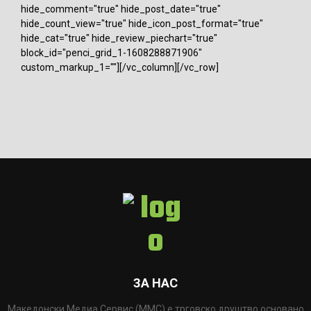
hide_comment="true" hide_post_date="true"
hide_count_view="true" hide_icon_post_format="true"
hide_cat="true" hide_review_piechart="true"
block_id="penci_grid_1-1608288871906"
custom_markup_1=""][/vc_column][/vc_row]
ЗА НАС
Македонски Медиа Сервис (ММС) е трговско друштво основано