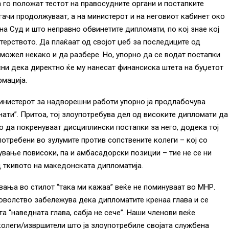
го положат тестот на правосудните органи и постапките
ачи продолжуваат, а на министерот и на неговиот кабинет око
на Суд и што неправно обвинетите дипломати, по кој знае кој
терството. Да плаќаат од својот џеб за последиците од
можел некако и да разбере. Но, упорно да се водат постапки
сни дека директно ќе му нанесат финансиска штета на буџетот
рмација.
министерот за надворешни работи упорно ја продлабочува
анати”. Притоа, тој злоупотребува дел од високите дипломати да
но да покренуваат дисциплински постапки за него, додека тој
потребени во зулумите против сопствените колеги – кој со
тување повисоки, па и амбасадорски позиции – тие не се ни
д ткивото на македонската дипломатија.
вања во стилот “така ми кажаа” веќе не поминуваат во МНР.
волство забележува дека дипломатите кренаа глава и се
а “наведната глава, сабја не сече”. Наши членови веќе
колеги/извршители што ја злоупотребиле својата службена