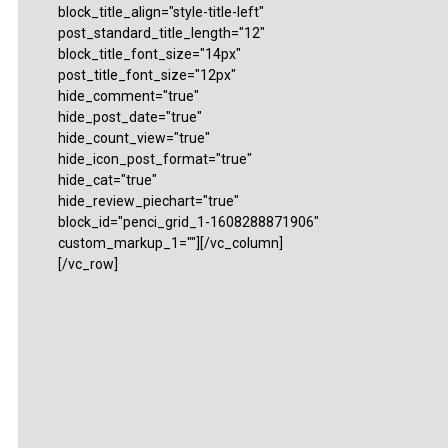
block_title_align="style-title-left"
post_standard_title_length="12"
block_title_font_size="14px"
post_title_font_size="12px"
hide_comment="true"
hide_post_date="true"
hide_count_view="true"
hide_icon_post_format="true"
hide_cat="true"
hide_review_piechart="true"
block_id="penci_grid_1-1608288871906"
custom_markup_1=""][/vc_column]
[/vc_row]