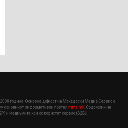
2008 година. Основна дејност на Македоски Медиа Сервис е
еку основниот информативен портал
mms.mk
. Содржини на
) и медиумите кои ќе користат сервис (B2B).