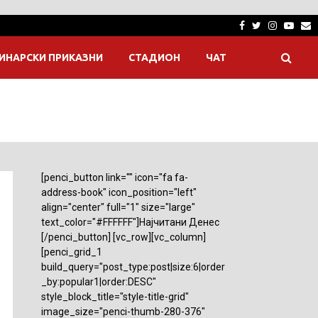
Facebook
Twitter
Instagra
Yout
E
ИНАРСКИ ПРИКАЗНИ
СТАДИОН
ЧАТ
[penci_button link="" icon="fa fa-
address-book" icon_position="left"
align="center" full="1" size="large"
text_color="#FFFFFF"]Најчитани Денес
[/penci_button] [vc_row][vc_column]
[penci_grid_1
build_query="post_type:post|size:6|order
_by:popular1|order:DESC"
style_block_title="style-title-grid"
image_size="penci-thumb-280-376"