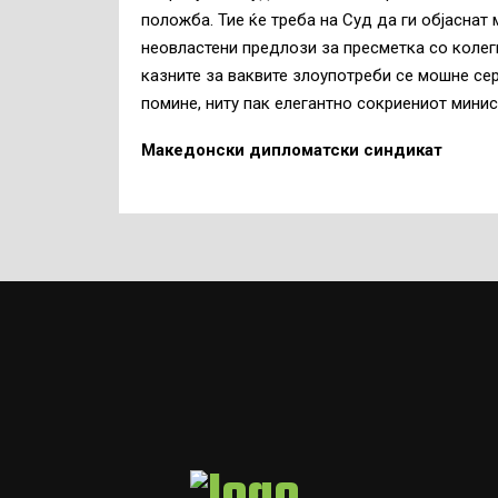
положба. Тие ќе треба на Суд да ги објаснат
неовластени предлози за пресметка со коле
казните за ваквите злоупотреби се мошне се
помине, ниту пак елегантно сокриениот минис
Македонски дипломатски синдикат