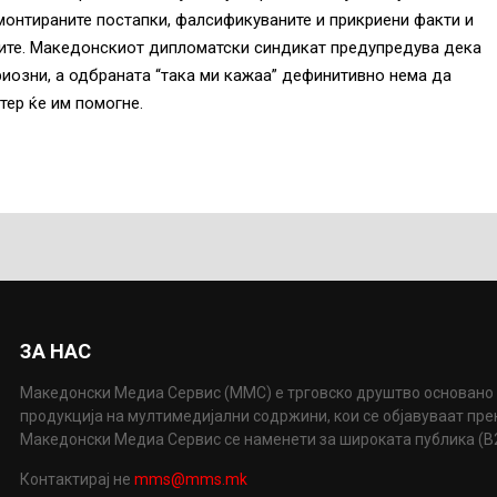
 монтираните постапки, фалсификуваните и прикриени факти и
гите. Македонскиот дипломатски синдикат предупредува дека
риозни, а одбраната “така ми кажаа” дефинитивно нема да
тер ќе им помогне.
ЗА НАС
Македонски Медиа Сервис (ММС) е трговско друштво основано 
продукција на мултимедијални содржини, кои се објавуваат пр
Македонски Медиа Сервис се наменети за широката публика (B2P
Контактирај не
mms@mms.mk