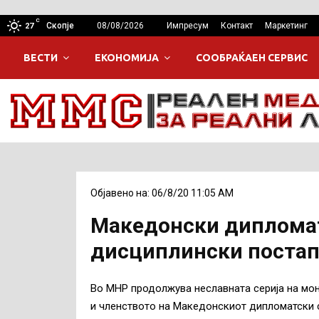
C
Скопје
08/08/2026
Импресум
Контакт
Маркетинг
27
ВЕСТИ
ЕКОНОМИЈА
СООБРАЌАЕН СЕРВИС
Објавено на: 06/8/20 11:05 AM
Македонски дипломат
дисциплински постап
Во МНР продолжува неславната серија на мо
и членството на Македонскиот дипломатски с