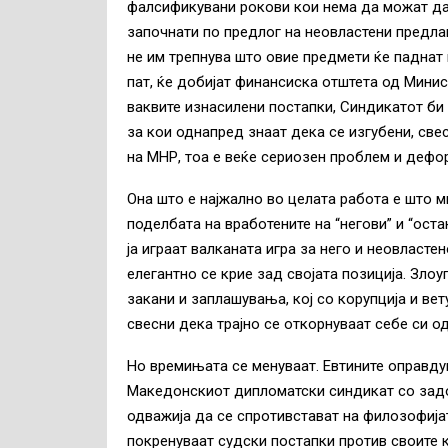
фалсификувани рокови кои нема да можат да 
започнати по предлог на неовластени предлаг
не им трепнува што овие предмети ќе паднат 
пат, ќе добијат финансиска отштета од Минис
ваквите изнасилени постапки, Синдикатот би 
за кои однапред знаат дека се изгубени, све
на МНР, тоа е веќе сериозен проблем и дефо
Она што е најжално во целата работа е што 
поделбата на вработените на “негови” и “ост
ја играат валканата игра за него и неовласте
елегантно се крие зад својата позиција. Злоу
закани и заплашувања, кој со корупција и ве
свесни дека трајно се откорнуваат себе си о
Но времињата се менуваат. Евтините оправду
Македонскиот дипломатски синдикат со задо
одважија да се спротивстават на филозофијат
покренуваат судски постапки против своите 