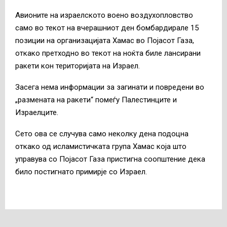
Авионите на израелското воено воздухопловство
само во текот на вчерашниот ден бомбардирале 15
позиции на организацијата Хамас во Појасот Газа,
откако претходно во текот на ноќта биле лансирани
ракети кон територијата на Израел.
Засега нема информации за загинати и повредени во
„размената на ракети“ помеѓу Палестинците и
Израелците.
Сето ова се случува само неколку дена подоцна
откако од исламистичката група Хамас која што
управува со Појасот Газа пристигна соопштение дека
било постигнато примирје со Израел.