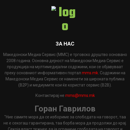
ЗА НАС
Македонски Медиа Сервис (ММС) е трговско друштво основано
2008 година. Основна дејност на Македоски Медиа Сервис е
продукција на мултимедијални содржини, кои се објавуваат
преку основниот информативен портал
mms.mk
. Содржини на
Македонски Медиа Сервис се наменети за широката публика
(B2P) и медиумите кои ќе користат сервис (B2B).
Контактирај не
mms@mms.mk
Горан Гаврилов
"Ние самите мора да се избориме за слободата на говорот, таа
не е секогаш гарантирана, таа борба мора да продолжи до крај.
Секоја власт тежнее да ја ограничи слободата на говорот и