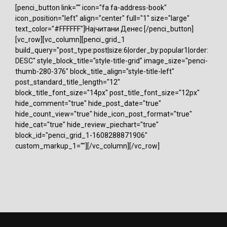
[penci_button link="" icon="fa fa-address-book"
icon_position="left" align="center" full="1" size="large"
text_color="#FFFFFF"]Најчитани Денес [/penci_button]
[vc_row][vc_column][penci_grid_1
build_query="post_type:post|size:6|order_by:popular1|order:
DESC" style_block_title="style-title-grid" image_size="penci-
thumb-280-376" block_title_align="style-title-left"
post_standard_title_length="12"
block_title_font_size="14px" post_title_font_size="12px"
hide_comment="true" hide_post_date="true"
hide_count_view="true" hide_icon_post_format="true"
hide_cat="true" hide_review_piechart="true"
block_id="penci_grid_1-1608288871906"
custom_markup_1=""][/vc_column][/vc_row]