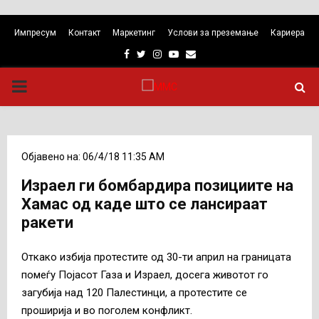
Импресум
Контакт
Маркетинг
Услови за преземање
Кариера
Facebook
Twitter
Instagram
Youtube
Email
PRIMARY
MENU
Објавено на: 06/4/18 11:35 AM
Израел ги бомбардира позициите на
Хамас од каде што се лансираат
ракети
Откако избија протестите од 30-ти април на границата
помеѓу Појасот Газа и Израел, досега животот го
загубија над 120 Палестинци, а протестите се
проширија и во поголем конфликт.