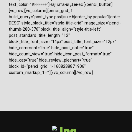
text_color="#FFFFFF"]Најчитани Денес [/penci_button]
[vc_row][vc_column][penci_grid_1
build_query="post_type:post|size:6|order_by:popular1|order:
DESC" style_block_title="style-title-grid" image_size="penci-
thumb-280-376" block_title_align="style-title-left"
post_standard_title_length="12"
block_title_font_size="14px" post_title_font_size="12px"
hide_comment="true" hide_post_date="true"
hide_count_view="true" hide_icon_post_format="true"
hide_cat="true" hide_review_piechart="true"
block_id="penci_grid_1-1608288871906"
custom_markup_1=""][/vc_column][/vc_row]