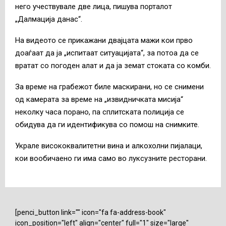
него учествувале две лица, пишува порталот
„Далмација данас“.
На видеото се прикажани двајцата мажи кои прво
доаѓаат да ја „испитаат ситуацијата“, за потоа да се
вратат со погоден алат и да ја земат стоката со комби.
За време на грабежот биле маскирани, но се снимени
од камерата за време на „извидничката мисија“
неколку часа порано, па сплитската полиција се
обидува да ги идентификува со помош на снимките.
Украле висококвалитетни вина и алкохолни пијалаци,
кои вообичаено ги има само во луксузните ресторани.
[penci_button link="" icon="fa fa-address-book"
icon_position="left" align="center" full="1" size="large"