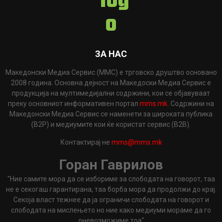
ЗА НАС
Македонски Медиа Сервис (ММС) е трговско друштво основано
2008 година. Основна дејност на Македоски Медиа Сервис е
продукција на мултимедијални содржини, кои се објавуваат
преку основниот информативен портал
mms.mk
. Содржини на
Македонски Медиа Сервис се наменети за широката публика
(B2P) и медиумите кои ќе користат сервис (B2B).
Контактирај не
mms@mms.mk
Горан Гаврилов
"Ние самите мора да се избориме за слободата на говорот, таа
не е секогаш гарантирана, таа борба мора да продолжи до крај.
Секоја власт тежнее да ја ограничи слободата на говорот и
слободата на мислењето но ние како медиуми мораме да го
оневозможиме тоа"