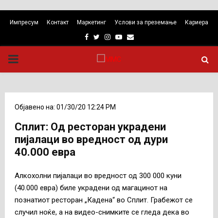
Импресум
Контакт
Маркетинг
Услови за преземање
Кариера
Facebook
Twitter
Instagram
Youtube
Email
PRIMARY
MENU
Објавено на: 01/30/20 12:24 PM
Сплит: Од ресторан украдени
пијалаци во вредност од дури
40.000 евра
Алкохолни пијалаци во вредност од 300 000 куни
(40.000 евра) биле украдени од магацинот на
познатиот ресторан „Кадена“ во Сплит. Грабежот се
случил ноќе, а на видео-снимките се гледа дека во