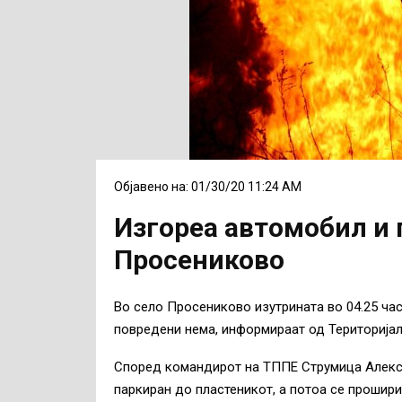
Објавено на: 01/30/20 11:24 AM
Изгореа автомобил и 
Просениково
Во село Просениково изутрината во 04.25 час
повредени нема, информираат од Територија
Според командирот на ТППЕ Струмица Алекса
паркиран до пластеникот, а потоа се прошири