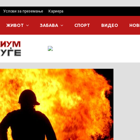
Услови за преземање
Кариера
ЖИВОТ
ЗАБАВА
СПОРТ
ВИДЕО
НОВ