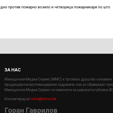
едно против пожарно возило и четворица пожарникари по што
ЗА НАС
Македонски Медиа Сервис (ММС) е трговско друштво основано 
продукција на мултимедијални содржини, кои се објавуваат пр
Македонски Медиа Сервис се наменети за широката публика (B2P
Контактирај не
mms@mms.mk
Горан Гаврилов