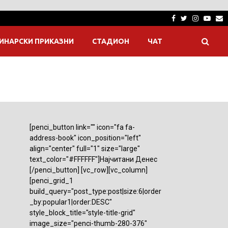
Facebook
Twitter
Instagra
Yout
E
ИНАРСКИ ПРИКАЗНИ
СТАДИОН
ЧАТ
[penci_button link="" icon="fa fa-
address-book" icon_position="left"
align="center" full="1" size="large"
text_color="#FFFFFF"]Најчитани Денес
[/penci_button] [vc_row][vc_column]
[penci_grid_1
build_query="post_type:post|size:6|order
_by:popular1|order:DESC"
style_block_title="style-title-grid"
image_size="penci-thumb-280-376"