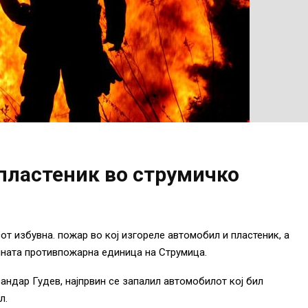
пластеник во струмичко
от избувна. пожар во кој изгореле автомобил и пластеник, а
лната противпожарна единица на Струмица.
ндар Гудев, најпрвин се запалил автомобилот кој бил
л.