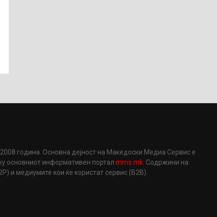
2008 година. Основна дејност на Македоски Медиа Сервис е
еку основниот информативен портал
mms.mk
. Содржини на
) и медиумите кои ќе користат сервис (B2B).