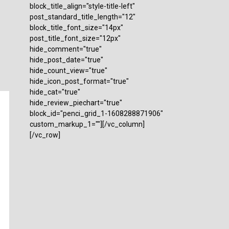
block_title_align="style-title-left"
post_standard_title_length="12"
block_title_font_size="14px"
post_title_font_size="12px"
hide_comment="true"
hide_post_date="true"
hide_count_view="true"
hide_icon_post_format="true"
hide_cat="true"
hide_review_piechart="true"
block_id="penci_grid_1-1608288871906"
custom_markup_1=""][/vc_column]
[/vc_row]