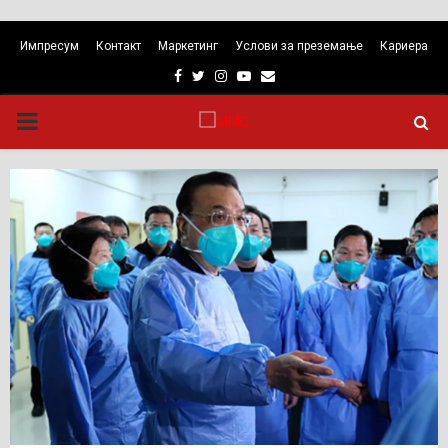
Импресум
Контакт
Маркетинг
Услови за преземање
Кариера
Facebook
Twitter
Instagram
Youtube
Email
PRIMARY
MENU