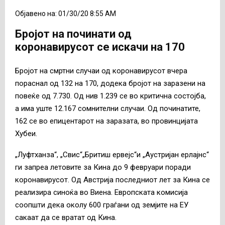
Објавено на: 01/30/20 8:55 AM
Бројот на починати од
коронавирусот се искачи на 170
Бројот на смртни случаи од коронавирусот вчера
пораснал од 132 на 170, додека бројот на заразени на
повеќе од 7.730. Од нив 1.239 се во критична состојба,
а има уште 12.167 сомнителни случаи. Од починатите,
162 се во епицентарот на заразата, во провинцијата
Хубеи.
„Луфтханза“, „Свис“„Бритиш ервејс“и „Аустријан ерлајнс“
ги запреа летовите за Кина до 9 февруари поради
коронавирусот. Од Австрија последниот лет за Кина се
реализира синоќа во Виена. Европската комисија
соопшти дека околу 600 граѓани од земјите на ЕУ
сакаат да се вратат од Кина.