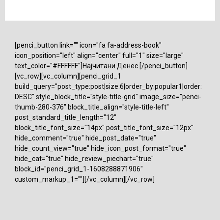
[penci_button link="" icon="fa fa-address-book"
icon_position="left" align="center" full="1" size="large"
text_color="#FFFFFF"]Најчитани Денес [/penci_button]
[vc_row][vc_column][penci_grid_1
build_query="post_type:post|size:6|order_by:popular1|order:
DESC" style_block_title="style-title-grid" image_size="penci-
thumb-280-376" block_title_align="style-title-left"
post_standard_title_length="12"
block_title_font_size="14px" post_title_font_size="12px"
hide_comment="true" hide_post_date="true"
hide_count_view="true" hide_icon_post_format="true"
hide_cat="true" hide_review_piechart="true"
block_id="penci_grid_1-1608288871906"
custom_markup_1=""][/vc_column][/vc_row]