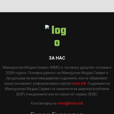
ЗА НАС
Македонски Медиа Сервис (ММС) е трговско друштво основано
2008 година. Основна дејност на Македоски Медиа Сервис е
продукција на мултимедијални содржини, кои се објавуваат
преку основниот информативен портал
mms.mk
. Содржини на
Македонски Медиа Сервис се наменети за широката публика
(B2P) и медиумите кои ќе користат сервис (B2B).
Контактирај не
mms@mms.mk