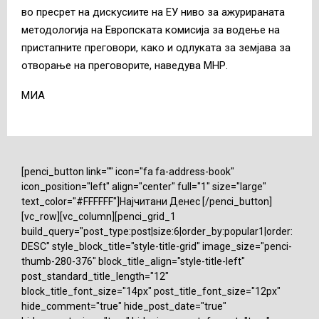
во пресрет на дискусиите на ЕУ ниво за ажурираната
методологија на Европската комисија за водење на
пристапните преговори, како и одлуката за земјава за
отворање на преговорите, наведува МНР.
МИА
[penci_button link="" icon="fa fa-address-book"
icon_position="left" align="center" full="1" size="large"
text_color="#FFFFFF"]Најчитани Денес [/penci_button]
[vc_row][vc_column][penci_grid_1
build_query="post_type:post|size:6|order_by:popular1|order:
DESC" style_block_title="style-title-grid" image_size="penci-
thumb-280-376" block_title_align="style-title-left"
post_standard_title_length="12"
block_title_font_size="14px" post_title_font_size="12px"
hide_comment="true" hide_post_date="true"