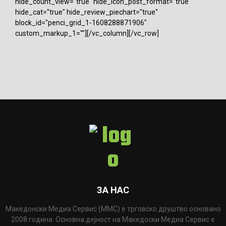
hide_count_view="true" hide_icon_post_format="true"
hide_cat="true" hide_review_piechart="true"
block_id="penci_grid_1-1608288871906"
custom_markup_1=""][/vc_column][/vc_row]
ЗА НАС
Македонски Медиа Сервис (ММС) е трговско друштво основано
2008 година. Основна дејност на Македоски Медиа Сервис е