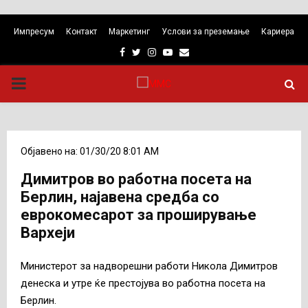
Импресум
Контакт
Маркетинг
Услови за преземање
Кариера
Facebook
Twitter
Instagram
Youtube
Email
PRIMARY
MENU
Објавено на: 01/30/20 8:01 AM
Димитров во работна посета на
Берлин, најавена средба со
еврокомесарот за проширување
Вархеји
Министерот за надворешни работи Никола Димитров
денеска и утре ќе престојува во работна посета на
Берлин.