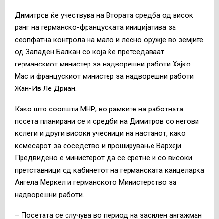
Димитров ќе учествува на Втората средба од висок
ранг на германско-француската иницијатива за
сеопфатна контрола на мало и лесно оружје во земјите
од Западен Балкан со која ќе претседаваат
германскиот министер за надворешни работи Хајко
Мас и францускиот министер за надворешни работи
Жан-Ив Ле Дриан.
Како што соопшти МНР, во рамките на работната
посета планирани се и средби на Димитров со негови
колеги и други високи учесници на настанот, како
комесарот за соседство и проширување Вархеји.
Предвидено е министерот да се сретне и со високи
претставници од кабинетот на германската канцеларка
Ангела Меркел и германското Министерство за
надворешни работи.
– Посетата се случува во период на засилен ангажман