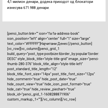
4,1 милион денари, додека приходот од блокатори
изнесува 671.988 денари.
[penci_button link="" icon="fa fa-address-book"
icon_position="left" align="center" full="1" size="large"
text_color="#FFFFFF"]Најчитани Денес [/penci_button]
[vc_row][vc_column][penci_grid_1
build_query="post_type:post|size:6|order_by:popular1|order:
DESC" style_block_title="style-title-grid" image_size="penci-
thumb-280-376" block_title_align="style-title-left"
post_standard_title_length="12"
block_title_font_size="14px" post_title_font_size="12px"
hide_comment="true" hide_post_date="true"
hide_count_view="true" hide_icon_post_format="true"
hide_cat="true" hide_review_piechart="true"
block_id="penci_grid_1-1608288871906"
custom_markup_1=""][/vc_column][/vc_row]