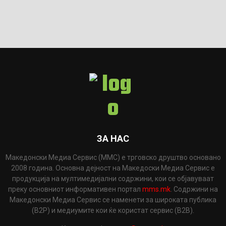
ЗА НАС
Македонски Медиа Сервис (ММС) е трговско друштво основано
2008 година. Основна дејност на Македоски Медиа Сервис е
продукција на мултимедијални содржини, кои се објавуваат
преку основниот информативен портал
mms.mk
. Содржини на
Македонски Медиа Сервис се наменети за широката публика
(B2P) и медиумите кои ќе користат сервис (B2B).