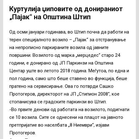
Куртулија џиповите од донираниот
„Пајак“ на Општина Штип
Од осми јануари годинава, во Штип почна да работи на
терен специјалното возило – „Пајак“ за отстранување
на непрописно паркираните возила од јавните
површини. Возилото од марка „мерцедес“ старо 24
години, е донирано од ЈП Паркинзи на Општина
Центар уште во летото 2018 година. Меѓутоа, по една и
пол година, само што беше ставено во функција, беше
пратено на сервисирање. Ова го потврди Сашко
Протогеров, директорот на ЈП „Стипион 2008“, кое
стопанисува се градските паркинзи во Штип.
-Во првите денови од работата на возилото, подигнати
се 10 возила. Сите се однесени на плацот на јавното
претпријатие во населбата „8 Ниември“, изјави
Протогеров.