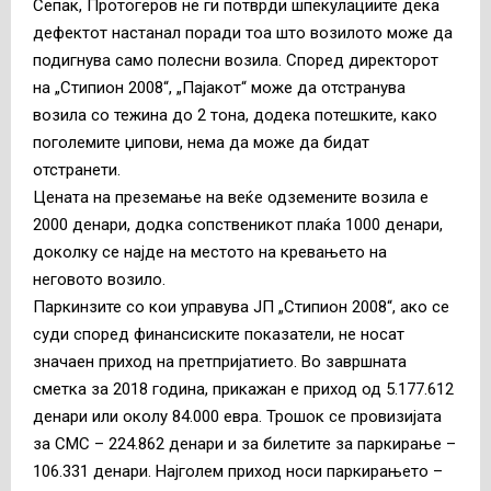
Сепак, Протогеров не ги потврди шпекулациите дека
дефектот настанал поради тоа што возилото може да
подигнува само полесни возила. Според директорот
на „Стипион 2008“, „Пајакот“ може да отстранува
возила со тежина до 2 тона, додека потешките, како
поголемите џипови, нема да може да бидат
отстранети.
Цената на преземање на веќе одземените возила е
2000 денари, додка сопственикот плаќа 1000 денари,
доколку се најде на местото на кревањето на
неговото возило.
Паркинзите со кои управува ЈП „Стипион 2008“, ако се
суди според финансиските показатели, не носат
значаен приход на претпријатието. Во завршната
сметка за 2018 година, прикажан е приход од 5.177.612
денари или околу 84.000 евра. Трошок се провизијата
за СМС – 224.862 денари и за билетите за паркирање –
106.331 денари. Најголем приход носи паркирањето –