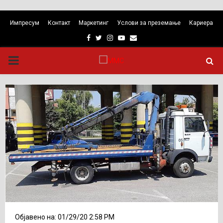
Импресум
Контакт
Маркетинг
Услови за преземање
Кариера
Facebook
Twitter
Instagram
Youtube
Email
PRIMARY
MENU
Објавено на: 01/29/20 2:58 PM