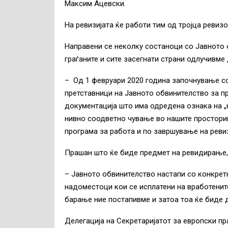
Максим Ацевски.
На ревизијата ќе работи тим од тројца ревизо
Направени се неколку состаноци со Јавното о
граѓаните и сите засегнати страни одлучивме
– Од 1 февруари 2020 година започнување с
претставници на Јавното обвинителство за п
документација што има одредена ознака на 
нивно соодветно чување во нашите простории
програма за работа и по завршување на ревиз
Прашан што ќе биде предмет на ревидирање, 
– Јавното обвинителство настапи со конкрет
надоместоци кои се исплатени на вработените
барање ние постапивме и затоа тоа ќе биде де
Делегација на Секретаријатот за европски 