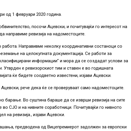
ри од 1 февруари 2020 година.
бвинителство, посочи Ацевски, и почитувајќи го интересот на
 да направиме ревизија на надоместоците.
о работа. Направивме неколку координативни состаноци со
реземање на целокупната документација. Се работи за
„класифицирани информации” и мора да се создадат услови за
. Утврден е ревизорскиот тим и ставен е во годишната
ијата ќе бидете соодветно известени, изјави Ацевски.
Ацевски, рече дека ќе се проверуваат само надоместоците.
но барање. Во суштина бараше да се изврши ревизија на сите
 во СЈО и на нивните соработници. Почитувајќи го нивното
л на ревизија., изјави Ацевски.
прашања, предводена од Вицепремиерот задолжен за европски