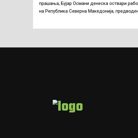
прашања, Бујар Османи денеска оствари рабо
на Република Северна Македонија, предводе