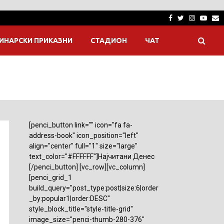
Facebook
Twitter
Instagra
Yout
E
ИНАРСКИ ПРИКАЗНИ
СТАДИОН
ЧАТ
[penci_button link="" icon="fa fa-
address-book" icon_position="left"
align="center" full="1" size="large"
text_color="#FFFFFF"]Најчитани Денес
[/penci_button] [vc_row][vc_column]
[penci_grid_1
build_query="post_type:post|size:6|order
_by:popular1|order:DESC"
style_block_title="style-title-grid"
image_size="penci-thumb-280-376"