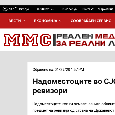
C
Скопје
07/08/2026
Импресум
Контакт
Маркетинг
34.3
ВЕСТИ
ЕКОНОМИЈА
СООБРАЌАЕН СЕРВИС
Објавено на: 01/29/20 1:57 PM
Надоместоците во СЈ
ревизори
Надоместоците кои ги земале јавните обвини
предмет на ревизија од страна на Државниот 