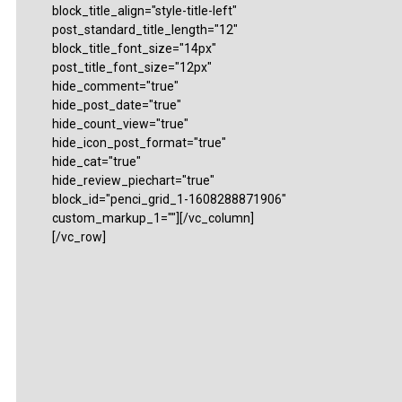
block_title_align="style-title-left"
post_standard_title_length="12"
block_title_font_size="14px"
post_title_font_size="12px"
hide_comment="true"
hide_post_date="true"
hide_count_view="true"
hide_icon_post_format="true"
hide_cat="true"
hide_review_piechart="true"
block_id="penci_grid_1-1608288871906"
custom_markup_1=""][/vc_column]
[/vc_row]