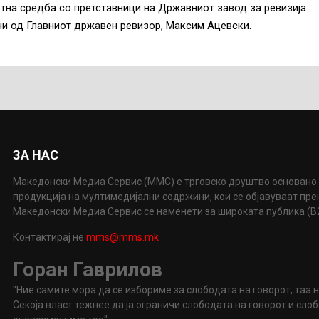
тна средба со претставници на Државниот завод за ревизија
ни од Главниот државен ревизор, Максим Ацевски.
ЗА НАС
Македонски Медиа Сервис (ММС) е трговско друштво основано 
продукција на мултимедијални содржини, кои се објавуваат пр
Македонски Медиа Сервис се наменети за широката публика (B2P
Контактирај не
mms@mms.mk
Горан Гаврилов
"Ние самите мора да се избориме за слободата на говорот, таа 
Секоја власт тежнее да ја ограничи слободата на говорот и сл