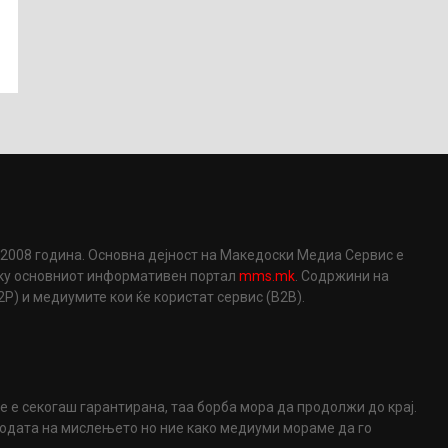
2008 година. Основна дејност на Македоски Медиа Сервис е
еку основниот информативен портал
mms.mk
. Содржини на
) и медиумите кои ќе користат сервис (B2B).
не е секогаш гарантирана, таа борба мора да продолжи до крај.
ободата на мислењето но ние како медиуми мораме да го