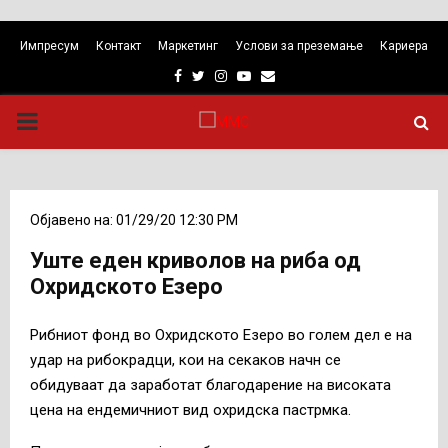
Импресум
Контакт
Маркетинг
Услови за преземање
Кариера
Facebook
Twitter
Instagram
Youtube
Email
PRIMARY
MENU
Објавено на: 01/29/20 12:30 PM
Уште еден криволов на риба од
Охридското Езеро
Рибниот фонд во Охридското Езеро во голем дел е на
удар на рибокрадци, кои на секаков начн се
обидуваат да заработат благодарение на високата
цена на ендемичниот вид охридска пастрмка.