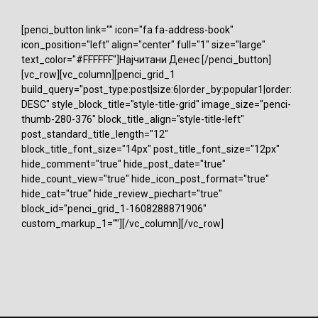
[penci_button link="" icon="fa fa-address-book"
icon_position="left" align="center" full="1" size="large"
text_color="#FFFFFF"]Најчитани Денес [/penci_button]
[vc_row][vc_column][penci_grid_1
build_query="post_type:post|size:6|order_by:popular1|order:
DESC" style_block_title="style-title-grid" image_size="penci-
thumb-280-376" block_title_align="style-title-left"
post_standard_title_length="12"
block_title_font_size="14px" post_title_font_size="12px"
hide_comment="true" hide_post_date="true"
hide_count_view="true" hide_icon_post_format="true"
hide_cat="true" hide_review_piechart="true"
block_id="penci_grid_1-1608288871906"
custom_markup_1=""][/vc_column][/vc_row]