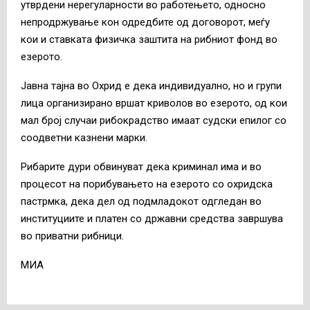
утврдени нерегуларности во работењето, односно
непродржување кон одредбите од договорот, меѓу
кои и ставката физичка заштита на рибниот фонд во
езерото.
Јавна тајна во Охрид е дека индивидуално, но и групи
лица организирано вршат криволов во езерото, од кои
мал број случаи рибокрадство имаат судски епилог со
соодветни казнени марки.
Рибарите дури обвинуват дека криминал има и во
процесот на порибувањето на езерото со охридска
пастрмка, дека дел од подмладокот одгледан во
институциите и платен со државни средства завршува
во приватни рибници.
МИА