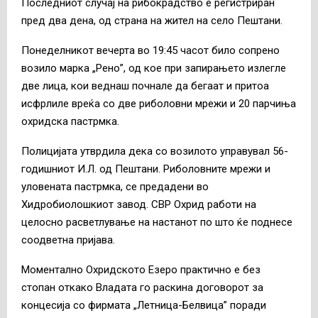
Последниот случај на рибокрадство е регистриран
пред два дена, од страна на жител на село Пештани.
Понеделникот вечерта во 19:45 часот било сопрено
возило марка „Рено”, од кое при запирањето излегле
две лица, кои веднаш почнале да бегаат и притоа
исфрлиле вреќа со две риболовни мрежи и 20 парчиња
охридска пастрмка.
Полицијата утврдила дека со возилото управувал 56-
годишниот И.Л. од Пештани. Риболовните мрежи и
уловената пастрмка, се предадени во
Хидробиолошкиот завод. СВР Охрид работи на
целосно расветлување на настанот по што ќе поднесе
соодветна пријава.
Моментално Охридското Езеро практично е без
стопан откако Владата го раскина договорот за
концесија со фирмата „Летница-Белвица” поради