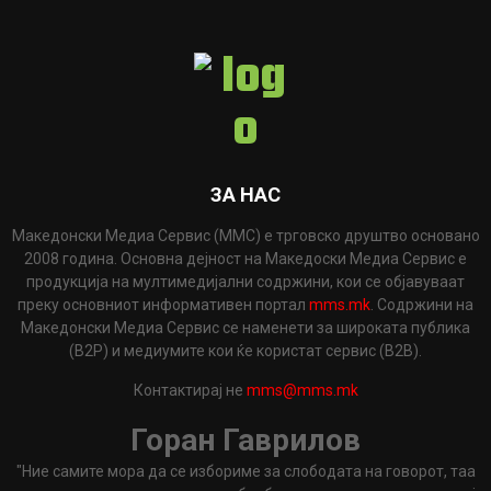
ЗА НАС
Македонски Медиа Сервис (ММС) е трговско друштво основано
2008 година. Основна дејност на Македоски Медиа Сервис е
продукција на мултимедијални содржини, кои се објавуваат
преку основниот информативен портал
mms.mk
. Содржини на
Македонски Медиа Сервис се наменети за широката публика
(B2P) и медиумите кои ќе користат сервис (B2B).
Контактирај не
mms@mms.mk
Горан Гаврилов
"Ние самите мора да се избориме за слободата на говорот, таа