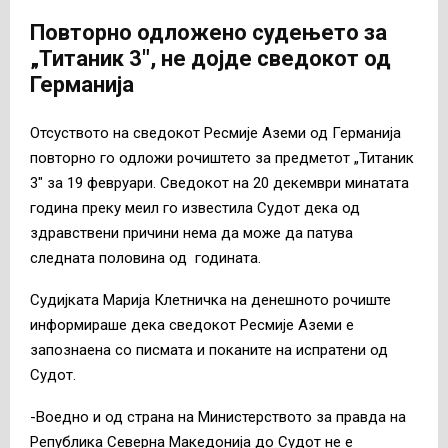
Повторно одложено судењето за
„Титаник 3″, не дојде сведокот од
Германија
Отсуството на сведокот Ресмије Аземи од Германија
повторно го одложи рочиштето за предметот „Титаник
3″ за 19 февруари. Сведокот на 20 декември минатата
година преку меил го известила Судот дека од
здравствени причини нема да може да патува
следната половина од годината.
Судијката Марија Клетничка на денешното рочиште
информираше дека сведокот Ресмије Аземи е
запознаена со писмата и поканите на испратени од
Судот.
-Воедно и од страна на Министерството за правда на
Република Северна Македонија до Судот не е