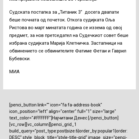
Судската постапка за „Титаник 3″ досега двапати
беше почната од почеток. Откога судијката Оља
Ристова во март минатата година се иззема од овој
предмет, за нов претседател на Судечкиот совет беше
избрана судијката Марија Клетничка. Застапници на
обвинението се обвинителите Фатиме Фетаи и Гаврил
Бубевски.
МИА
[penci_button link="" icon="fa fa-address-book"
icon_position="left" align="center" full="1" size="large"
text_color="#FFFFFF"]Најчитани Денес [/penci_button]
[vc_row][vc_column][penci_grid_1
build_query="post_type:post|size:6|order_by:popular1|order:
DESC" style_block_title="style-title-grid" image_size="penci-