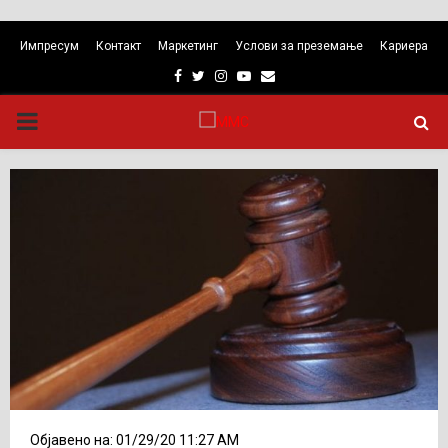
Импресум
Контакт
Маркетинг
Услови за преземање
Кариера
Facebook
Twitter
Instagram
Youtube
Email
PRIMARY
MENU
Објавено на: 01/29/20 11:27 AM