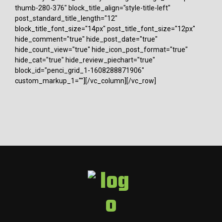
thumb-280-376" block_title_align="style-title-left"
post_standard_title_length="12"
block_title_font_size="14px" post_title_font_size="12px"
hide_comment="true" hide_post_date="true"
hide_count_view="true" hide_icon_post_format="true"
hide_cat="true" hide_review_piechart="true"
block_id="penci_grid_1-1608288871906"
custom_markup_1=""][/vc_column][/vc_row]