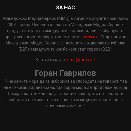
ЗА НАС
Македонски Медиа Сервис (ММС) е трговско друштво основано
2008 година. Основна дејност на Македоски Медиа Сервис е
продукција на мултимедијални содржини, кои се објавуваат
преку основниот информативен портал
mms.mk
. Содржини на
Македонски Медиа Сервис се наменети за широката публика
(B2P) и медиумите кои ќе користат сервис (B2B).
Контактирај не
mms@mms.mk
Горан Гаврилов
"Ние самите мора да се избориме за слободата на говорот, таа
не е секогаш гарантирана, таа борба мора да продолжи до крај.
Секоја власт тежнее да ја ограничи слободата на говорот и
слободата на мислењето но ние како медиуми мораме да го
оневозможиме тоа"