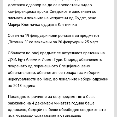
доставен одговор за да се воспостави видео –
конференциска врска. Сведокот е запознаен со
писмата и поканите на испратени од Судот, рече
Марија Клетничка судијата Клетничка.
Освен на 19 февруари нови рочишта за предметот
„Титаник 3″ се закажани за 26 февруари и 25 март.
Обвинети во овој предмет се актуелниот пратеник на
ДУИ, Ејуп Алими и Исмет Гури. Според обвинението
покренато од поранешното Специјално јавно
обвинителство, обвинетите се товарат за изборни
нерегуралности во Чаир, во локалните избори одржани
во 2013 година.
Последното рочиште за овој предмет што беше
закажано на 4 декември минатата година беше
одложено, бидејќи не беше обезбеден сведокот што
има пријавено живеалиште во Германија.