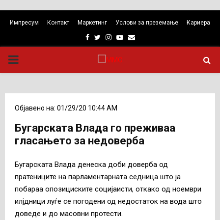
Импресум
Контакт
Маркетинг
Услови за преземање
Кариера
Facebook
Twitter
Instagram
Youtube
Email
PRIMARY
MENU
Објавено на: 01/29/20 10:44 AM
Бугарската Влада го преживаа
гласањето за недоверба
Бугарската Влада денеска доби доверба од
пратениците на парламентарната седница што ја
побараа опозициските социјаисти, откако од ноември
илјдници луѓе се погодени од недостаток на вода што
доведе и до масовни протести.