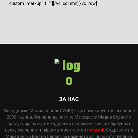
custom_markup_1=""][/vc_column][/vc_row]
ЗА НАС
Македонски Медиа Сервис (ММС) е трговско друштво основано
2008 година. Основна дејност на Македоски Медиа Сервис е
продукција на мултимедијални содржини, кои се објавуваат
преку основниот информативен портал
mms.mk
. Содржини на
Македонски Медиа Сервис се наменети за широката публика