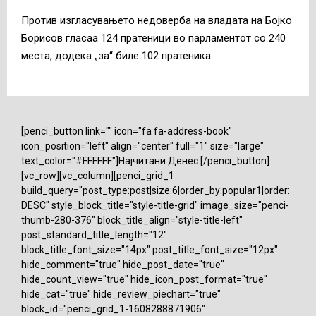
Против изгласувањето недоверба на владата на Бојко
Борисов гласаа 124 пратеници во парламентот со 240
места, додека „за“ биле 102 пратеника.
[penci_button link="" icon="fa fa-address-book"
icon_position="left" align="center" full="1" size="large"
text_color="#FFFFFF"]Најчитани Денес [/penci_button]
[vc_row][vc_column][penci_grid_1
build_query="post_type:post|size:6|order_by:popular1|order:
DESC" style_block_title="style-title-grid" image_size="penci-
thumb-280-376" block_title_align="style-title-left"
post_standard_title_length="12"
block_title_font_size="14px" post_title_font_size="12px"
hide_comment="true" hide_post_date="true"
hide_count_view="true" hide_icon_post_format="true"
hide_cat="true" hide_review_piechart="true"
block_id="penci_grid_1-1608288871906"