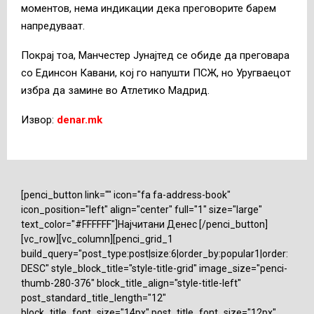
моментов, нема индикации дека преговорите барем
напредуваат.
Покрај тоа, Манчестер Јунајтед се обиде да преговара
со Единсон Кавани, кој го напушти ПСЖ, но Уругваецот
избра да замине во Атлетико Мадрид.
Извор:
denar.mk
[penci_button link="" icon="fa fa-address-book"
icon_position="left" align="center" full="1" size="large"
text_color="#FFFFFF"]Најчитани Денес [/penci_button]
[vc_row][vc_column][penci_grid_1
build_query="post_type:post|size:6|order_by:popular1|order:
DESC" style_block_title="style-title-grid" image_size="penci-
thumb-280-376" block_title_align="style-title-left"
post_standard_title_length="12"
block_title_font_size="14px" post_title_font_size="12px"