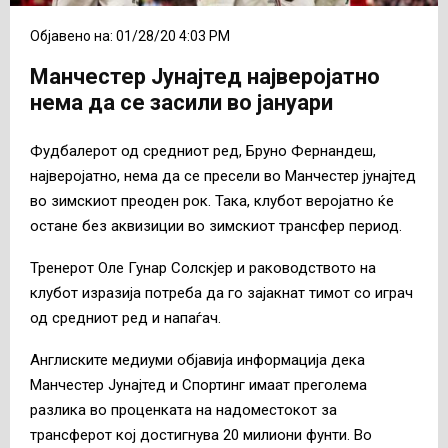
Објавено на: 01/28/20 4:03 PM
Манчестер Јунајтед најверојатно
нема да се засили во јануари
Фудбалерот од средниот ред, Бруно Фернандеш,
најверојатно, нема да се пресели во Манчестер јунајтед
во зимскиот преоден рок. Така, клубот веројатно ќе
остане без аквизиции во зимскиот трансфер период.
Тренерот Оле Гунар Солскјер и раководството на
клубот изразија потреба да го зајакнат тимот со играч
од средниот ред и напаѓач.
Англиските медиуми објавија информација дека
Манчестер Јунајтед и Спортинг имаат преголема
разлика во проценката на надоместокот за
трансферот кој достигнува 20 милиони фунти. Во