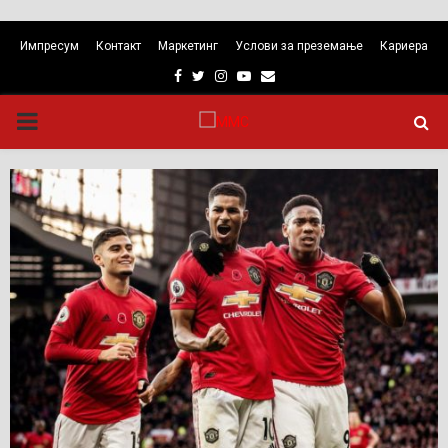
Импресум
Контакт
Маркетинг
Услови за преземање
Кариера
Facebook
Twitter
Instagram
Youtube
Email
PRIMARY
MENU