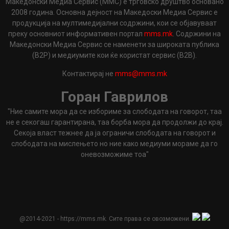
Македонски Медиа Сервис (ММС) е трговско друштво основано
2008 година. Основна дејност на Македоски Медиа Сервис е
продукција на мултимедијални содржини, кои се објавуваат
преку основниот информативен портал
mms.mk
. Содржини на
Македонски Медиа Сервис се наменети за широката публика
(B2P) и медиумите кои ќе користат сервис (B2B).
Контактирај не
mms@mms.mk
Горан Гаврилов
"Ние самите мора да се избориме за слободата на говорот, таа
не е секогаш гарантирана, таа борба мора да продолжи до крај.
Секоја власт тежнее да ја ограничи слободата на говорот и
слободата на мислењето но ние како медиуми мораме да го
оневозможиме тоа"
@2014-2021 - https://mms.mk. Сите права се овозможени.