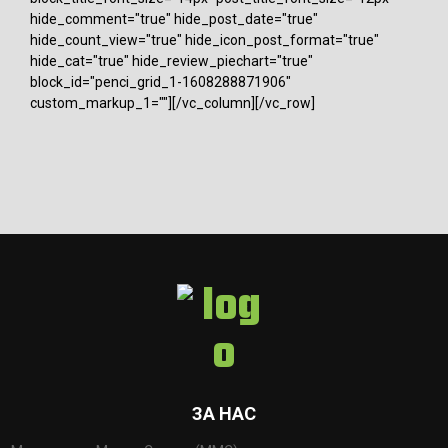
hide_comment="true" hide_post_date="true"
hide_count_view="true" hide_icon_post_format="true"
hide_cat="true" hide_review_piechart="true"
block_id="penci_grid_1-1608288871906"
custom_markup_1=""][/vc_column][/vc_row]
ЗА НАС