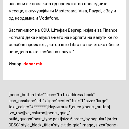
членови се повлекоа од проектот во последните
месеци, вклучувајќи ги Mastercard, Visa, Paypal, eBay и
од неодамна и Vodafone.
Застапникот на CDU, Штефан Бергер, изјави за Finance
Forward дека напуштањето на корпата на валути ќе го
ослабне проектот, „затоа што Libra во почетокот беше
воведена како глобална валута“.
Извор:
denar.mk
[penci_button link="" icon="fa fa-address-book"
icon_position="left" align="center" full="1" size="large"
text_color="#FFFFFF"]Најчитани Денес [/penci_button]
[vc_row][vc_column][penci_grid_1
build_query="post_type:post|size:6|order_by:popular1|order:
DESC" style_block_title="style-title-grid" image_size="penci-