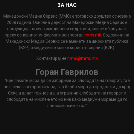
ЗА НАС
Македонски Медиа Сервис (ММС) е трговско друштво основано
2008 година. Основна дејност на Македоски Медиа Сервис е
продукција на мултимедијални содржини, кои се објавуваат
преку основниот информативен портал
mms.mk
. Содржини на
Македонски Медиа Сервис се наменети за широката публика
(B2P) и медиумите кои ќе користат сервис (B2B).
Контактирај не
mms@mms.mk
Горан Гаврилов
"Ние самите мора да се избориме за слободата на говорот, таа
не е секогаш гарантирана, таа борба мора да продолжи до крај.
Секоја власт тежнее да ја ограничи слободата на говорот и
слободата на мислењето но ние како медиуми мораме да го
оневозможиме тоа"