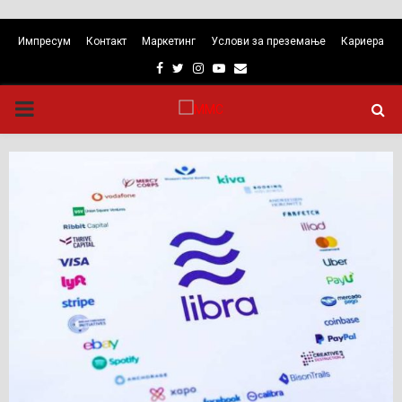
Импресум
Контакт
Маркетинг
Услови за преземање
Кариера
Facebook
Twitter
Instagram
Youtube
Email
PRIMARY
MENU