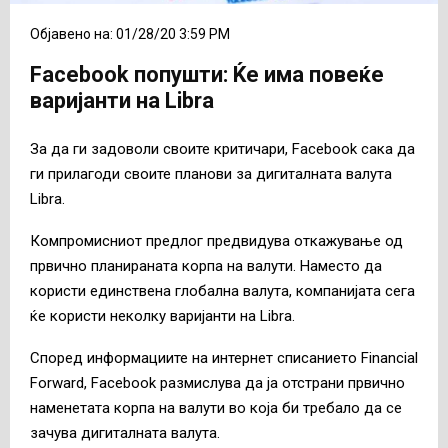
Објавено на: 01/28/20 3:59 PM
Facebook попушти: Ќе има повеќе
варијанти на Libra
За да ги задоволи своите критичари, Facebook сака да
ги прилагоди своите планови за дигиталната валута
Libra.
Компромисниот предлог предвидува откажување од
првично планираната корпа на валути. Наместо да
користи единствена глобална валута, компанијата сега
ќе користи неколку варијанти на Libra.
Според информациите на интернет списанието Financial
Forward, Facebook размислува да ја отстрани првично
наменетата корпа на валути во која би требало да се
зачува дигиталната валута.