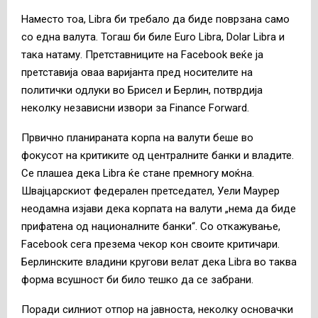
Наместо тоа, Libra би требало да биде поврзана само
со една валута. Тогаш би биле Euro Libra, Dolar Libra и
така натаму. Претставниците на Facebook веќе ја
претставија оваа варијанта пред носителите на
политички одлуки во Брисел и Берлин, потврдија
неколку независни извори за Finance Forward.
Првично планираната корпа на валути беше во
фокусот на критиките од централните банки и владите.
Се плашеа дека Libra ќе стане премногу моќна.
Швајцарскиот федерален претседател, Уели Маурер
неодамна изјави дека корпата на валути „нема да биде
прифатена од националните банки“. Со откажување,
Facebook сега презема чекор кон своите критичари.
Берлинските владини кругови велат дека Libra во таква
форма всушност би било тешко да се забрани.
Поради силниот отпор на јавноста, неколку основачки