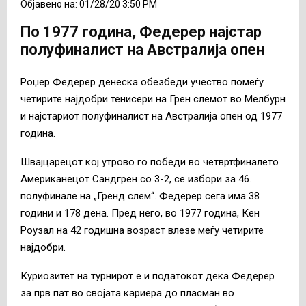
Објавено на: 01/28/20 3:50 PM
По 1977 година, Федерер најстар
полуфиналист на Австралија опен
Роџер Федерер денеска обезбеди учество помеѓу
четирите најдобри тенисери на Грен слемот во Мелбурн
и најстариот полуфиналист на Австралија опен од 1977
година.
Швајцарецот кој утрово го победи во четвртфиналето
Американецот Сандгрен со 3-2, се избори за 46.
полуфинале на „Гренд слем“. Федерер сега има 38
години и 178 дена. Пред него, во 1977 година, Кен
Роузал на 42 годишна возраст влезе меѓу четирите
најдобри.
Куриозитет на турнирот е и податокот дека Федерер
за прв пат во својата кариера до пласман во