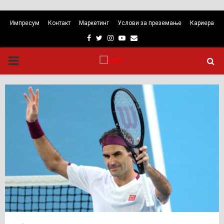
Импресум
Контакт
Маркетинг
Услови за преземање
Кариера
Facebook
Twitter
Instagram
Youtube
Email
PRIMARY
MENU