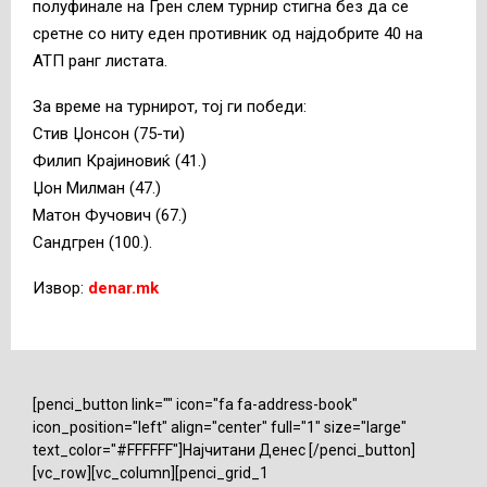
полуфинале на Грен слем турнир стигна без да се
сретне со ниту еден противник од најдобрите 40 на
АТП ранг листата.
За време на турнирот, тој ги победи:
Стив Џонсон (75-ти)
Филип Крајиновиќ (41.)
Џон Милман (47.)
Матон Фучович (67.)
Сандгрен (100.).
Извор:
denar.mk
[penci_button link="" icon="fa fa-address-book"
icon_position="left" align="center" full="1" size="large"
text_color="#FFFFFF"]Најчитани Денес [/penci_button]
[vc_row][vc_column][penci_grid_1