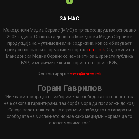
ЗА НАС
Македонски Медиа Сервис (ММС) е трговско друштво основано
2008 година. Основна дејност на Македоски Медиа Сервис е
продукција на мултимедијални содржини, кои се објавуваат
преку основниот информативен портал
mms.mk
. Содржини на
Македонски Медиа Сервис се наменети за широката публика
(B2P) и медиумите кои ќе користат сервис (B2B).
Контактирај не
mms@mms.mk
Горан Гаврилов
"Ние самите мора да се избориме за слободата на говорот, таа
не е секогаш гарантирана, таа борба мора да продолжи до крај.
Секоја власт тежнее да ја ограничи слободата на говорот и
слободата на мислењето но ние како медиуми мораме да го
оневозможиме тоа"