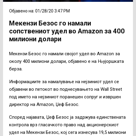
Објавено на: 01/28/20 3:47 PM
Мекензи Безос го намали
сопствениот удел во Amazon за 400
милиони долари
Мекензи Безос го намали својот удел во Amazon за
околу 400 милиони долари, објавено е на Њујоршката
берза.
Информациите за намалување на нејзиниот удел се
објавени во петокот во поднесувањето на Wall Street
под името на нејзиниот поранешен сопруг и извршен
директор на Amazon, Џеф Безос.
Според најавата, Џеф Безос ја задржува единствената
контрола врз гласачкото право над акционерскиот
удел на Мекензи Безос, кој сега изнесува 19,5 милиони