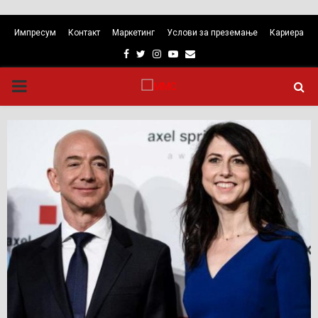
Импресум
Контакт
Маркетинг
Услови за преземање
Кариера
Facebook
Twitter
Instagram
Youtube
Email
PRIMARY
MENU