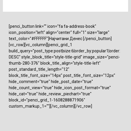
[penci_button link="" icon="fa fa-address-book"
icon_position="left" align="center" full="1" size="large"
text_color="#FFFFFF"]Најчитани Денес [/penci_button]
[vc_row][vc_column][penci_grid_1
build_query="post_type:post|size:6|order_by:popular1|order:
DESC" style_block_title="style-title-grid" image_size="penci-
thumb-280-376" block_title_align="style-title-left"
post_standard_title_length="12"
block_title_font_size="14px" post_title_font_size="12px"
hide_comment="true" hide_post_date="true"
hide_count_view="true" hide_icon_post_format="true"
hide_cat="true" hide_review_piechart="true"
block_id="penci_grid_1-1608288871906"
custom_markup_1=""][/vc_column][/vc_row]