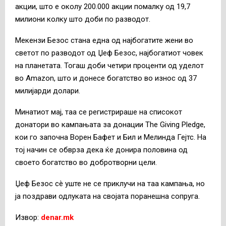
акции, што е околу 200.000 акции помалку од 19,7
милиони колку што доби по разводот.
Мекензи Безос стана една од најбогатите жени во
светот по разводот од Џеф Безос, најбогатиот човек
на планетата. Тогаш доби четири проценти од уделот
во Amazon, што и донесе богатство во износ од 37
милијарди долари.
Минатиот мај, таа се регистрираше на списокот
донатори во кампањата за донации The Giving Pledge,
кои го започна Ворен Бафет и Бил и Мелинда Гејтс. На
тој начин се обврза дека ќе донира половина од
своето богатство во добротворни цели.
Џеф Безос сè уште не се приклучи на таа кампања, но
ја поздрави одлуката на својата поранешна сопруга.
Извор:
denar.mk