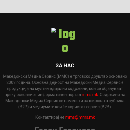
ЗА НАС
Македонски Медиа Сервис (ММС) е трговско друштво основано
2008 година. Основна дејност на Македоски Медиа Сервис е
продукција на мултимедијални содржини, кои се објавуваат
преку основниот информативен портал
mms.mk
. Содржини на
Македонски Медиа Сервис се наменети за широката публика
(B2P) и медиумите кои ќе користат сервис (B2B).
Контактирај не
mms@mms.mk