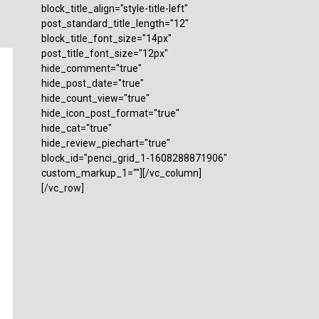
block_title_align="style-title-left"
post_standard_title_length="12"
block_title_font_size="14px"
post_title_font_size="12px"
hide_comment="true"
hide_post_date="true"
hide_count_view="true"
hide_icon_post_format="true"
hide_cat="true"
hide_review_piechart="true"
block_id="penci_grid_1-1608288871906"
custom_markup_1=""][/vc_column]
[/vc_row]