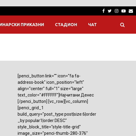
Facebook
Twitter
Instagra
Yout
E
ИНАРСКИ ПРИКАЗНИ
СТАДИОН
ЧАТ
[penci_button link="" icon="fa fa-
address-book" icon_position="left"
align="center" full="1" size="large"
text_color="#FFFFFF"]Најчитани Денес
[/penci_button] [vc_row][vc_column]
[penci_grid_1
build_query="post_type:post|size:6|order
_by:popular1|order:DESC"
style_block_title="style-title-grid"
image_size="penci-thumb-280-376"