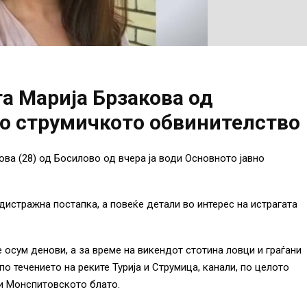
та Марија Брзакова од
о струмичкото обвинителство
ва (28) од Босилово од вчера ја води Основното јавно
истражна постапка, а повеќе детали во интерес на истрагата
 осум денови, а за време на викендот стотина ловци и граѓани
по течението на реките Турија и Струмица, канали, по целото
 и Монспитовското блато.