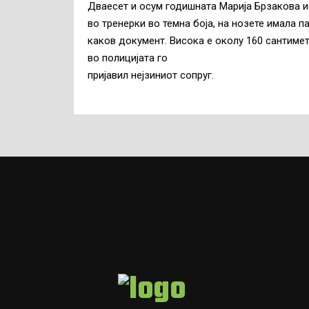
Дваесет и осум годишната Марија Брзакова ис
во тренерки во темна боја, на нозете имала п
каков документ. Висока е околу 160 сантимет
во полицијата го
пријавил нејзиниот сопруг.