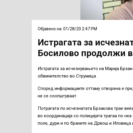
Објавено на: 01/28/20 2:47 PM
Истрагата за исчезна
Босилово продолжи в
Истрагата за исчезнувањето на Марија Брзако
обвинителство во Струмица.
Според информациите оттаму отворена е пред
не се соопштуваат.
Потрагата по исчезнатата Брзакова трае веќе
во координација со полицијата трагаа по неа 
поле, дури и по браните на Дрвош и Иловица