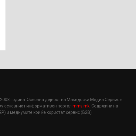
2008 година. Основна дејност на Македоски Медиа Сервис е
еку основниот информативен портал
mms.mk
. Содржини на
) и медиумите кои ќе користат сервис (B2B).