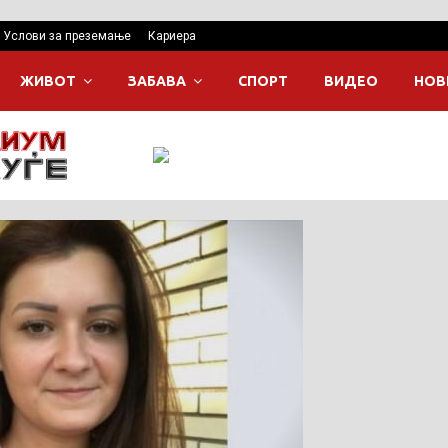
Услови за преземање
Кариера
ЖИВОТ
ЗАБАВА
СПОРТ
ВИДЕО
НОВ