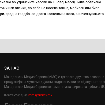
чезна во утринските часови на 18 овој месец. Била облечена
атики или влечки, со себе не носела ташна, мобилен или било
ри, средна градба, со долга костенлива коса, а исчезнувањето
ЗА НАС
Македонски Медиа Сервис (ММС) е трговско друштво основано 
продукција на мултимедијални содржини, кои се објавуваат пр
Македонски Медиа Сервис се наменети за широката публика (B2P
Контактирај не
mms@mms.mk