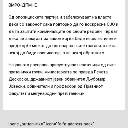
ВМРО-ДПМНЕ.
Од опозициската партија и забележуваат на власта
дека со законот сака повторно да го воскресне СЈО и
да ги заштити криминалците од своите редови. Тврдат
дека се залагаат за закон кој ќе биде неселективен и
пред кој ќе можат да одговараат сите граѓани, а не за
некој да биде привилегија, а за некој обратното.
На јавната расправа присуствуваат пратеници од сите
пратенички групи, министерката за правда Рената
Дескоска, државниот јавен обвинител Љубомир
Јовески, обвинители и професори од Правниот
факултет и меѓународни претставници.
[penci_button link="" icon="fa fa-address-book"