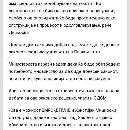
има предлози за подобрување на текстот. Во
спротивно, секое било какво поинакво однесување,
особено од опозицијата ќе биде протолкувано како
опструкција на процесот и одолговлекување, рече
Дескоска.
Додаде дека ако има добра волја може да се донесе
законот пред распуштањето на Парламентот.
Министерката изрази надеж дека ќе биде обезбедено
потребното мнозинство за да биде донесен законот,
но и оти очекува опозицијата да постапи разумно.
Апел до опозицијата за отворена, суштинска и плодна
дебата за ова законско решение, упати и СДСМ.
-Ова е можност ВМРО-ДПМНЕ и Христијан Мицкоски
да одлучат, дали ќе застанат зад Законот за јавно
обвинителство или како и досега ќе застанат зад