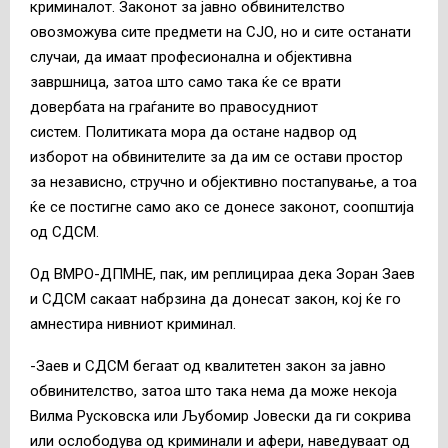
криминалот.
Законот за јавно обвинителство
овозможува сите предмети на СЈО, но и сите останати
случаи, да имаат професионална и објективна
завршница, затоа што само така ќе се врати
довербата на граѓаните во правосудниот
систем.
Политиката мора да остане надвор од
изборот на обвинителите за да им се остави простор
за независно, стручно и објективно постапување, а тоа
ќе се постигне само ако се донесе законот, соопштија
од СДСМ.
Од ВМРО-ДПМНЕ, пак, им реплицираа дека Зоран Заев
и СДСМ сакаат набрзина да донесат закон, кој ќе го
амнестира нивниот криминал.
-Заев и СДСМ бегаат од квалитетен закон за јавно
обвинителство, затоа што така нема да може некоја
Вилма Русковска или Љубомир Јовески да ги сокрива
или ослободува од криминали и афери, наведуваат од