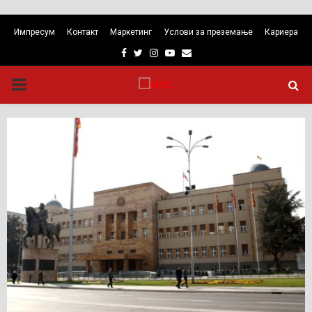
Импресум
Контакт
Маркетинг
Услови за преземање
Кариера
Facebook
Twitter
Instagram
Youtube
Email
PRIMARY
MENU