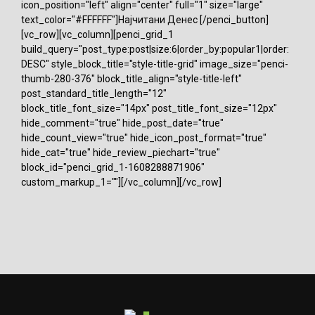
icon_position="left" align="center" full="1" size="large"
text_color="#FFFFFF"]Најчитани Денес [/penci_button]
[vc_row][vc_column][penci_grid_1
build_query="post_type:post|size:6|order_by:popular1|order:
DESC" style_block_title="style-title-grid" image_size="penci-
thumb-280-376" block_title_align="style-title-left"
post_standard_title_length="12"
block_title_font_size="14px" post_title_font_size="12px"
hide_comment="true" hide_post_date="true"
hide_count_view="true" hide_icon_post_format="true"
hide_cat="true" hide_review_piechart="true"
block_id="penci_grid_1-1608288871906"
custom_markup_1=""][/vc_column][/vc_row]