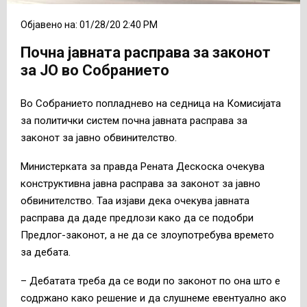
Објавено на: 01/28/20 2:40 PM
Почна јавната расправа за законот
за ЈО во Собранието
Во Собранието попладнево на седница на Комисијата
за политички систем почна јавната расправа за
законот за јавно обвинителство.
Министерката за правда Рената Дескоска очекува
конструктивна јавна расправа за законот за јавно
обвинителство. Таа изјави дека очекува јавната
расправа да даде предлози како да се подобри
Предлог-законот, а не да се злоупотребува времето
за дебата.
– Дебатата треба да се води по законот по она што е
содржано како решение и да слушнеме евентуално ако