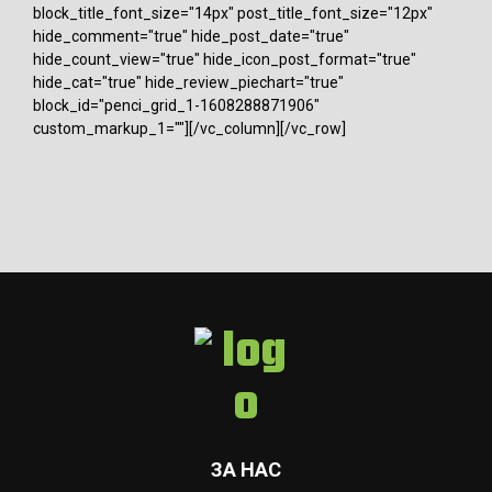
block_title_font_size="14px" post_title_font_size="12px"
hide_comment="true" hide_post_date="true"
hide_count_view="true" hide_icon_post_format="true"
hide_cat="true" hide_review_piechart="true"
block_id="penci_grid_1-1608288871906"
custom_markup_1=""][/vc_column][/vc_row]
ЗА НАС