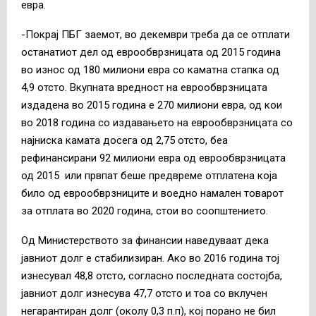
евра.
-Покрај ПБГ заемот, во декември треба да се отплати
останатиот дел од еврообврзницата од 2015 година
во износ од 180 милиони евра со каматна стапка од
4,9 отсто. Вкупната вредност на еврообврзницата
издадена во 2015 година е 270 милиони евра, од кои
во 2018 година со издавањето на еврообврзницата со
најниска камата досега од 2,75 отсто, беа
рефинансирани 92 милиони евра од еврообврзницата
од 2015 или првпат беше предвреме отплатена која
било од еврообврзниците и воедно намален товарот
за отплата во 2020 година, стои во соопштението.
Од Министерството за финансии наведуваат дека
јавниот долг е стабилизиран. Ако во 2016 година тој
изнесувал 48,8 отсто, согласно последната состојба,
јавниот долг изнесува 47,7 отсто и тоа со вклучен
негарантиран долг (околу 0,3 п.п), кој порано не бил