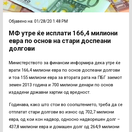
Објавено на: 01/28/20 1:48 PM
МФ утре ќе исплати 166,4 милиони
евра по основ на стари доспеани
долгови
Министерството за финансии информира дека утре ќе
врати 166,4 милиони евра по основ доспеани долгови
и тоа 155 милиони евра за втората рата на ПБГ заемот
земен 2013 година и 700 милиони денари по основ
издадени државни хартии од вредност.
Годинава, како што стои во соопштението, треба да се
отплатат стари долгови во износ од 702,7 милиони
евра, од кои кон надвор, односно надворешен долг –
437,8 милиони евра и домашен долг од 264,9 милиони