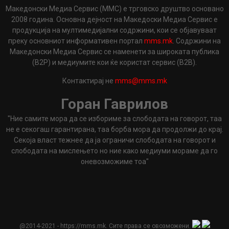
Македонски Медиа Сервис (ММС) е трговско друштво основано
2008 година. Основна дејност на Македоски Медиа Сервис е
продукција на мултимедијални содржини, кои се објавуваат
преку основниот информативен портал
mms.mk
. Содржини на
Македонски Медиа Сервис се наменети за широката публика
(B2P) и медиумите кои ќе користат сервис (B2B).
Контактирај не
mms@mms.mk
Горан Гаврилов
"Ние самите мора да се избориме за слободата на говорот, таа
не е секогаш гарантирана, таа борба мора да продолжи до крај.
Секоја власт тежнее да ја ограничи слободата на говорот и
слободата на мислењето но ние како медиуми мораме да го
оневозможиме тоа"
@2014-2021 - https://mms.mk. Сите права се овозможени.