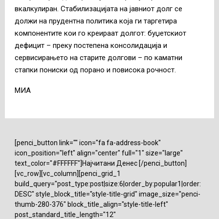
вкалкулиран. Стабилизацијата на јавниот долг се
должи на прудентна политика која ги таргетира
компонентите кои го креираат долгот: буџетскиот
дефицит – преку постепена консолидација и
сервисирањето на старите долгови – по каматни
стапки пониски од порано и повисока рочност.
МИА
[penci_button link="" icon="fa fa-address-book"
icon_position="left" align="center" full="1" size="large"
text_color="#FFFFFF"]Најчитани Денес [/penci_button]
[vc_row][vc_column][penci_grid_1
build_query="post_type:post|size:6|order_by:popular1|order:
DESC" style_block_title="style-title-grid" image_size="penci-
thumb-280-376" block_title_align="style-title-left"
post_standard_title_length="12"