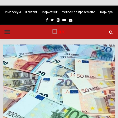
Импресум
Контакт
Маркетинг
Услови за преземање
Кариера
Facebook
Twitter
Instagram
Youtube
Email
PRIMARY
MENU